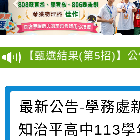
【選舉公告】本校115
【甄選結果(第13招)】
評審委員會」及「教師
【甄選結果(第5招)】公
學年度第1學期第7次代
員會」之票選委員選舉
【甄選結果(第4招)】公
學年度第1學期第9次代
結果(第13招)
【甄選結果(第12招)】
學年度第1學期第9次代
結果(第5招)
轉知：桃園市115學年
學年度第1學期第7次代
結果(第4招)
最新公告-學務處
轉知：「桃園市115學
賽及師生本土語及新住
結果(第12招)
知治平高中113
轉知：「115年金融知
比賽實施要點」
賽實施要點