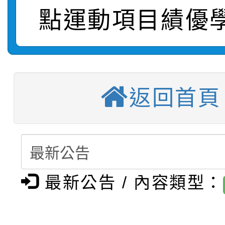
點運動項目績優
轉知臺中市政府政風處
動辦法」
轉知：「115學年度全
城市手牽手，綠能透明
【選舉公告】本校115
劇比賽實施要點」及修
畫影片一案
返回首頁
【甄選結果(第13招)】
評審委員會」及「教師
表
【甄選結果(第5招)】公
學年度第1學期第7次代
員會」之票選委員選舉
【甄選結果(第4招)】公
學年度第1學期第9次代
結果(第13招)
最新公告 / 內容類型：
【甄選結果(第12招)】
學年度第1學期第9次代
結果(第5招)
轉知：桃園市115學年
學年度第1學期第7次代
結果(第4招)