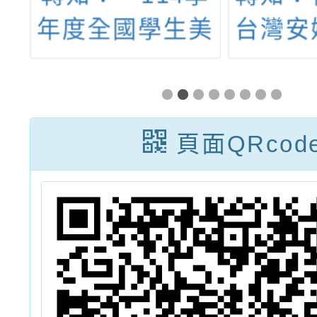
青
年度全國學生美
台灣安
生
術比賽書法類決
育協會
賽桃園市現場書
園急救
寫規範」及參賽
計畫-
頁面QRcod
者身分切結書1
工作
份