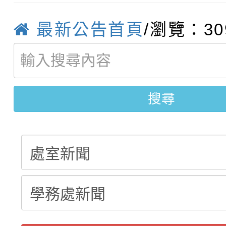
轉知：「桃園市115學
賽及師生本土語及新住
結果(第12招)
最新公告首頁
/瀏覽：30
轉知：「115年金融知
比賽實施要點」
賽實施要點
轉知臺中市政府政風處
動辦法」
搜尋
轉知：「115學年度全
城市手牽手，綠能透明
劇比賽實施要點」及修
畫影片一案
表