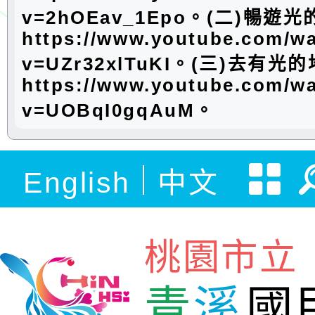
v=2hOEav_1Epo。(二)暢遊
https://www.youtube.com/w
v=UZr32xlTuKI。(三)去有光
https://www.youtube.com/w
v=UOBqI0gqAuM。
English
中文
桃園市立
青
溪
國