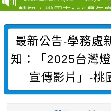
轉知：桃園市115學年
學年度第1學期第7次代
結果(第4招)
轉知：「桃園市115學
賽及師生本土語及新住
結果(第12招)
轉知：「115年金融知
比賽實施要點」
賽實施要點
最新公告-學務處
轉知臺中市政府政風處
動辦法」
知：「2025台灣
轉知：「115學年度全
城市手牽手，綠能透明
轉知：桃園市115年度
宣傳影片」-桃
劇比賽實施要點」及修
畫影片一案
【甄選結果(第11招)】
敬師藝文競賽』實施計
表
【甄選結果(第3招)】公
學年度第1學期第7次代