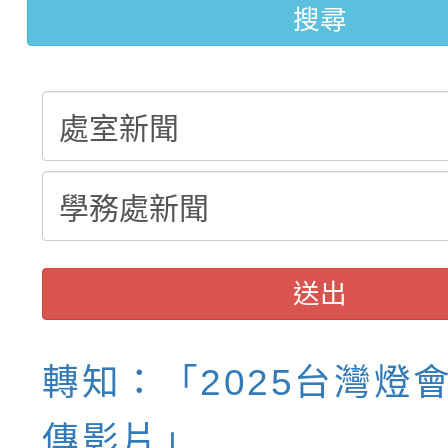
【甄選結果(第11招)】
敬師藝文競賽』實施計
表
搜尋
【甄選結果(第3招)】公
學年度第1學期第7次代
學年度第1學期第9次代
結果(第11招)
結果(第3招)
送出
轉知：「2025台灣燈
傳影片」