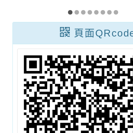
利
辦理「113年度
全方
、
山野教育推廣實
畫
頁面QRcod
電
施計畫」之教師
宣
研習初階戶外課
簡章(第5梯)