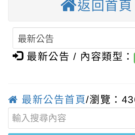
返回首頁
【甄選結果(第4招)】公
學年度第1學期第9次代
結果(第11招)
【甄選結果(第12招)】
學年度第1學期第9次代
結果(第3招)
轉知：桃園市115學年
學年度第1學期第7次代
結果(第4招)
轉知：「桃園市115學
賽及師生本土語及新住
最新公告 / 內容類型：
結果(第12招)
轉知：「115年金融知
比賽實施要點」
賽實施要點
轉知臺中市政府政風處
動辦法」
最新公告首頁
/瀏覽：43
轉知：「115學年度全
城市手牽手，綠能透明
轉知：桃園市115年度
劇比賽實施要點」及修
畫影片一案