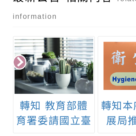
information
理
轉知 教育部體
轉知本
自
育署委請國立臺
展局
桃
灣體育運動大學
114