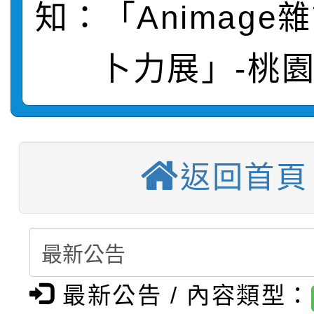
轉知：「115年金融知
比賽實施要點」
賽實施要點
知：「Animage
轉知臺中市政府政風處
動辦法」
卜力展」-桃
轉知：「115學年度全
城市手牽手，綠能透明
【選舉公告】本校115
劇比賽實施要點」及修
畫影片一案
【甄選結果(第13招)】
評審委員會」及「教師
表
返回首頁
【甄選結果(第5招)】公
學年度第1學期第7次代
員會」之票選委員選舉
【甄選結果(第4招)】公
學年度第1學期第9次代
結果(第13招)
【甄選結果(第12招)】
學年度第1學期第9次代
結果(第5招)
最新公告 / 內容類型：