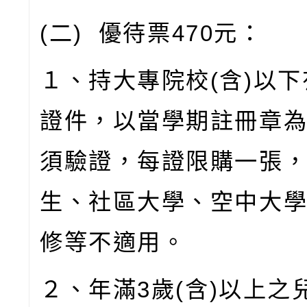
(
二
)
優待票
470
元：
１、持大專院校
(
含
)
以下
證件，以當學期註冊章
須驗證，每證限購一張
生、社區大學、空中大
修等不適用。
２、年滿
3
歲
(
含
)
以上之