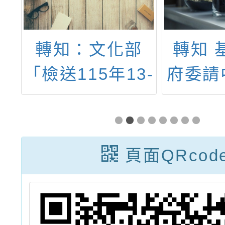
立
轉知：文化部
轉知 
大
「檢送115年13-
府委請
度
22歲文化禮金文
辦理「
手
宣資料」
基隆外
計
長泳活
頁面QRcod
計畫