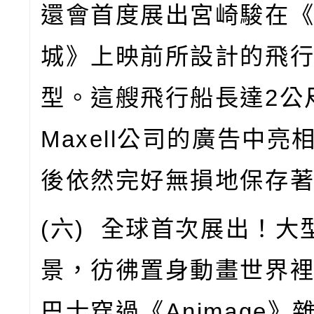
還會首度展出宮崎駿在
城》上映前所設計的飛
型。這艘飛行船長達
2
公
Maxell
公司的廣告中亮
後依然完好無損地保存
(
六
)
全球首次展出！大
景，彷彿置身動畫世界
巴士穿過《
Animage
》