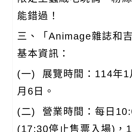
能錯過！
三、「
Animage
雜誌和
基本資訊：
(
一
)
展覽時間：
114
年
1
月
6
日。
(
二
)
營業時間：每日
10:
(17:30
停止售票入場
)
，
1