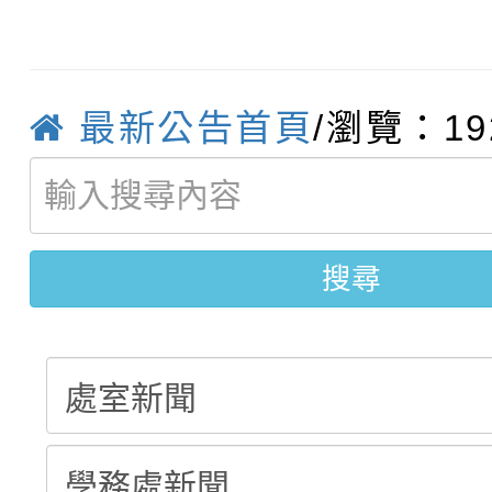
轉知：桃園市115學年
學年度第1學期第7次代
結果(第4招)
轉知：「桃園市115學
賽及師生本土語及新住
結果(第12招)
轉知：「115年金融知
比賽實施要點」
賽實施要點
最新公告首頁
/瀏覽：19
轉知臺中市政府政風處
動辦法」
轉知：「115學年度全
城市手牽手，綠能透明
搜尋
劇比賽實施要點」及修
畫影片一案
表