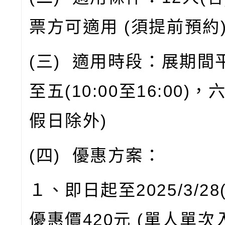
票方可適用
(
須提前預約
(
三
)
適用時段：展期間
至五
(10:00
至
16:00)
，
假日除外
)
(
四
)
優惠方案：
１、即日起至
2025/3/28
優惠價
420
元
(
單人單次