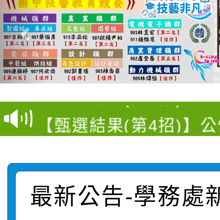
【選舉公告】本校115
【甄選結果(第13招)】
評審委員會」及「教師
【甄選結果(第5招)】公
學年度第1學期第7次代
員會」之票選委員選舉
【甄選結果(第4招)】公
學年度第1學期第9次代
結果(第13招)
【甄選結果(第12招)】
學年度第1學期第9次代
結果(第5招)
轉知：桃園市115學年
學年度第1學期第7次代
結果(第4招)
最新公告-學務處
轉知：「桃園市115學
賽及師生本土語及新住
結果(第12招)