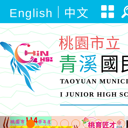
English
中文
桃園市立
青
溪
國
TAOYUAN MUNICI
I JUNIOR HIGH 