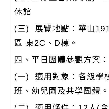
休館
(
三
)
展覽地點：華山
19
區
東
2C
、
D
棟。
四、平日團體參觀方案
(
一
)
適用對象：各級學
班、幼兒園及共學團體
(
二
)
適用條件：
12
人
(
含