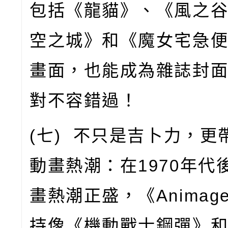
包括《龍貓》、《風之
空之城》和《魔女宅急
畫面，也能成為雜誌封
對不容錯過！
(
七
)
不只是吉卜力，更
動畫熱潮：在
1970
年代
畫熱潮正盛，《
Animag
持像《機動戰士鋼彈》