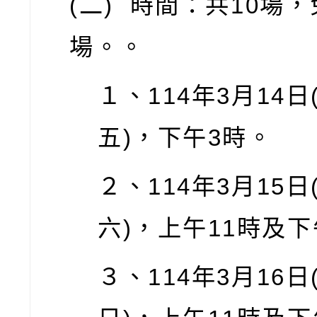
(
二
)
時間：共
10
場，
場。。
１
、
114
年
3
月
14
日
五
)
，下午
3
時。
２、
114
年
3
月
15
日
六
)
，上午
11
時及下
３、
114
年
3
月
16
日