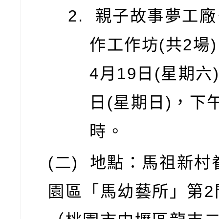
親子故事夢工廠
作工作坊
(
共
2
場
)
4
月
19
日
(
星期六
日
(
星期日
)
，下
時。
(
二
)
地點：馬祖新村
園區「馬幼藝所」第
2