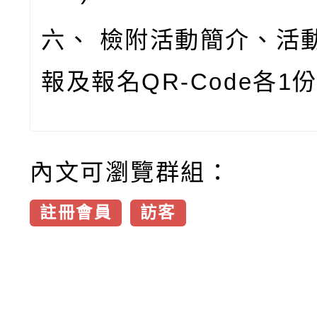
六、
檢附活動簡介、活
報及報名
QR-Code
各
1
內文可瀏覽群組：
註冊會員
訪客