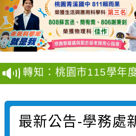
【甄選結果(第4招)】公
【甄選結果(第12招)】
學年度第1學期第9次代
轉知：桃園市115學年
學年度第1學期第7次代
結果(第4招)
轉知：「桃園市115學
賽及師生本土語及新住
結果(第12招)
轉知：「115年金融知
比賽實施要點」
賽實施要點
轉知臺中市政府政風處
動辦法」
最新公告-學務處
轉知：「115學年度全
城市手牽手，綠能透明