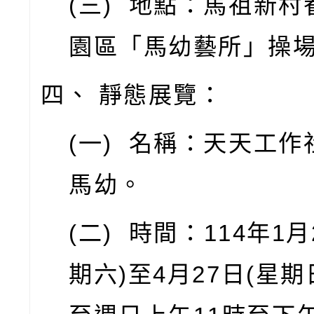
(
三
)
地點：馬祖新村
園區「馬幼藝所」操
四、
靜態展覽：
(
一
)
名稱：天天工作
馬幼。
(
二
)
時間：
114
年
1
月
期六
)
至
4
月
27
日
(
星期