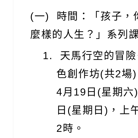
(
一
)
時間：「孩子，
麼樣的人生？」系列
天馬行空的冒險
色創作坊
(
共
2
場
)
4
月
19
日
(
星期六
日
(
星期日
)
，上
2
時。