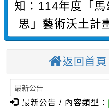
知：114年度「
轉知：桃園市115年度
劇比賽實施要點」及修
畫影片一案
思」藝術沃土計
【甄選結果(第11招)】
敬師藝文競賽』實施計
表
【甄選結果(第3招)】公
學年度第1學期第7次代
【甄選結果(第4招)】公
學年度第1學期第9次代
結果(第11招)
返回首頁
【甄選結果(第12招)】
學年度第1學期第9次代
結果(第3招)
轉知：桃園市115學年
學年度第1學期第7次代
結果(第4招)
轉知：「桃園市115學
賽及師生本土語及新住
結果(第12招)
最新公告 / 內容類型：
轉知：「115年金融知
比賽實施要點」
賽實施要點