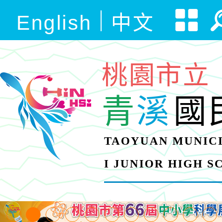
English
中文
桃園市立
青
溪
國
TAOYUAN MUNICI
I JUNIOR HIGH 