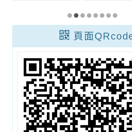
海
島盃全國圍棋公
別平等
海
開賽」簡章1份
比
頁面QRcod