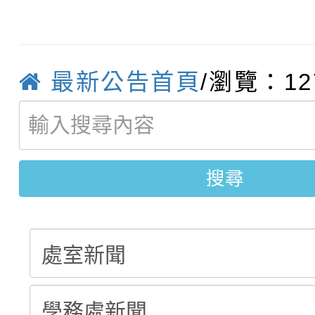
轉知臺中市政府政風處
動辦法」
轉知：「115學年度全
城市手牽手，綠能透明
最新公告首頁
/瀏覽：12
轉知：桃園市115年度
劇比賽實施要點」及修
畫影片一案
【甄選結果(第11招)】
敬師藝文競賽』實施計
表
搜尋
【甄選結果(第3招)】公
學年度第1學期第7次代
學年度第1學期第9次代
結果(第11招)
結果(第3招)