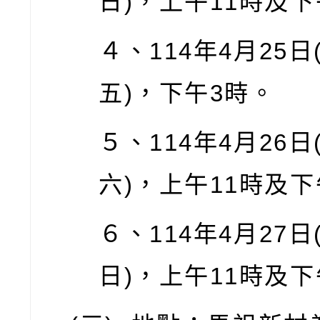
日
)
，上午
11
時及下
４、
114
年
4
月
25
日
五
)
，下午
3
時。
５、
114
年
4
月
26
日
六
)
，上午
11
時及下
６、
114
年
4
月
27
日
日
)
，上午
11
時及下