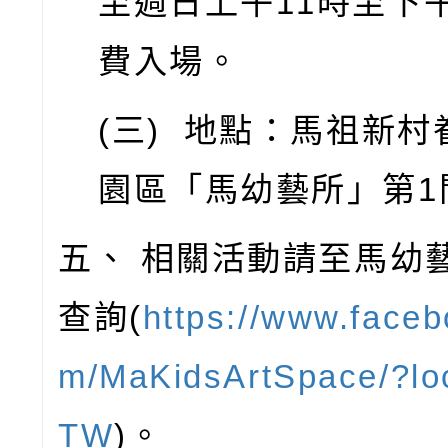
至週日上午
11
時至下
費入場。
(
三
)
地點：馬祖新村
園區「馬幼藝所」第
1
五、
相關活動請至馬幼
查詢
(
https://www.faceb
m/MaKidsArtSpace/?lo
TW
)
。