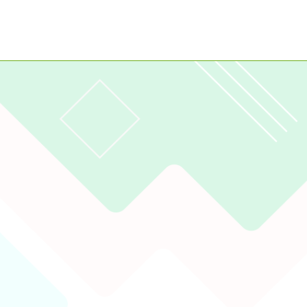
2023
gle、Firefox、Vivaldi、Opera
支援行
 2.5.11
網站語系：zh-TW
eil網站設計工坊
徐嘉裕 Neil hsu