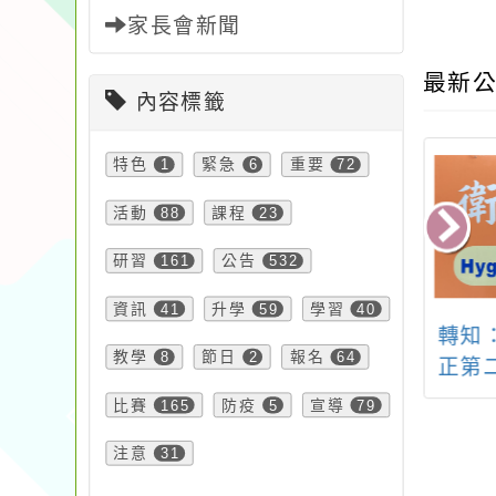
家長會新聞
最新公
內容標籤
特色
1
緊急
6
重要
72
活動
88
課程
23
研習
161
公告
532
資訊
41
升學
59
學習
40
2026年【衛武
轉知：衛生福利部修
轉知本
教學
8
節日
2
報名
64
企學】下半年節
正第二類傳染病「猴
動
目申請訊息
痘」名稱為「M痘」
「20
比賽
165
防疫
5
宣導
79
一案
岸馬
注意
31