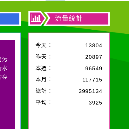
流量統計
今天：
13804
昨天：
20897
你對
；你
本週：
96549
哭。
本月：
117715
總計：
3995134
平均：
3925