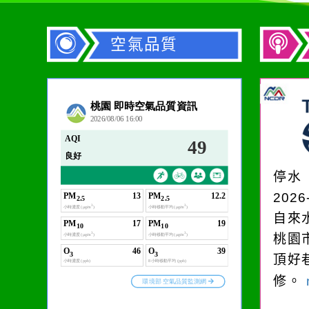
空氣品質
作者：網路小語
在實現理想的路途中，
必須排除一切干擾，特
停水
別是要看清那些美麗的
2026
誘惑。
自來
桃園
頂好
修。