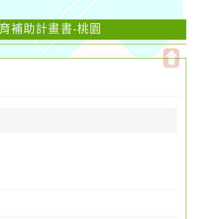
教育補助計畫書-桃園
開
啟
上
方
區
塊