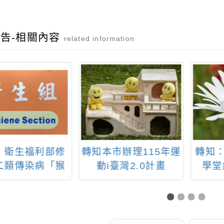
告-相關內容
related information
市辦理115年運
轉知：「2025文資小
114
i臺灣2.0計畫
學堂線上電競賽」
弦樂
26桃園市珍珠海
拉松接力賽」