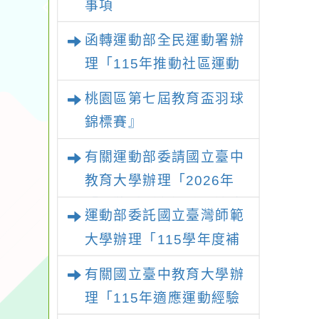
事項
函轉運動部全民運動署辦
理「115年推動社區運動
俱樂部營運增能研習計
桃園區第七屆教育盃羽球
畫」1 份，請踴躍報名參
錦標賽』
加並本權責核予出席人員
有關運動部委請國立臺中
公(差)假登記
教育大學辦理「2026年
『王牌愛／礙運動』適應
運動部委託國立臺灣師範
運動系列徵選頒獎典禮暨
大學辦理「115學年度補
適應體育成果展」
助身心障礙運動推廣計
有關國立臺中教育大學辦
畫」延長收件期限至115
理「115年適應運動經驗
年7月31日止，請踴躍提