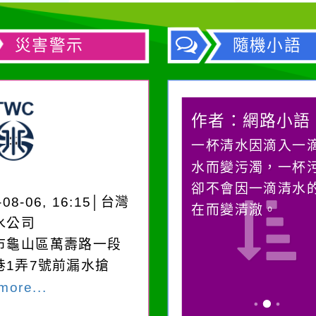
災害警示
隨機小語
作者：網路小語
作者：網路小語
一杯清水因滴入一滴污
生活是一面鏡子。
水而變污濁，一杯污水
它笑，它就對你笑
卻不會因一滴清水的存
對它哭，它也對你
-08-06, 16:15│台灣
在而變清澈。
水公司
市龜山區萬壽路一段
巷1弄7號前漏水搶
more...