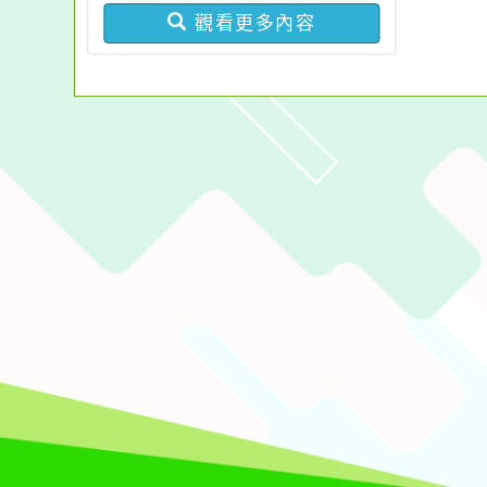
分享及議題交流」活動，
報計畫書及經費表
觀看更多內容
請踴躍報名參加
佈景版本：
neilchjh
適用瀏覽器：Edge、Goo
Xoops版本：
XOOPS
Xoops
網站設計
：
N
Xoops網站設計者：