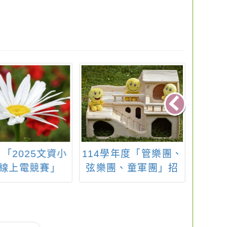
學年度「管樂團、
轉知臺北市政府辦理
轉知：
團、童軍團」招
「2025臺北馬拉松」
藝
生中~~~
活動一案，請踴躍報
名。