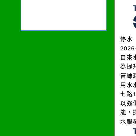
停水
2026
自來
為提
管線
用水
七路
以強
能，
水服