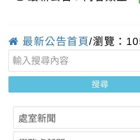
比賽實施要點」
賽實施要點
轉知臺中市政府政風處
動辦法」
轉知：「115學年度全
城市手牽手，綠能透明
最新公告首頁
/瀏覽：10
轉知：桃園市115年度
劇比賽實施要點」及修
畫影片一案
【甄選結果(第11招)】
敬師藝文競賽』實施計
表
搜尋
【甄選結果(第3招)】公
學年度第1學期第7次代
學年度第1學期第9次代
結果(第11招)
結果(第3招)