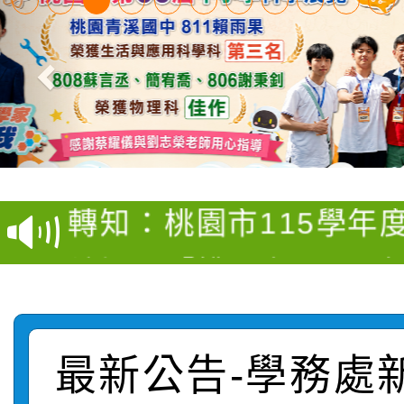
【甄選結果(第4招)】公
【甄選結果(第12招)】
學年度第1學期第9次代
轉知：桃園市115學年
學年度第1學期第7次代
結果(第4招)
轉知：「桃園市115學
賽及師生本土語及新住
結果(第12招)
轉知：「115年金融知
比賽實施要點」
賽實施要點
轉知臺中市政府政風處
動辦法」
最新公告-學務處