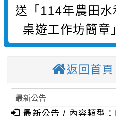
轉知：「115學年度全
城市手牽手，綠能透明
送「114年農田
轉知：桃園市115年度
劇比賽實施要點」及修
畫影片一案
桌遊工作坊簡章
【甄選結果(第11招)】
敬師藝文競賽』實施計
表
【甄選結果(第3招)】公
學年度第1學期第7次代
【甄選結果(第4招)】公
學年度第1學期第9次代
結果(第11招)
返回首頁
【甄選結果(第12招)】
學年度第1學期第9次代
結果(第3招)
轉知：桃園市115學年
學年度第1學期第7次代
結果(第4招)
轉知：「桃園市115學
賽及師生本土語及新住
結果(第12招)
最新公告 / 內容類型：
轉知：「115年金融知