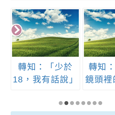
辦
轉知：「少於
轉知：
18，我有話說」
鏡頭裡
(線上場)兒少表
動」永
意活動報名簡章