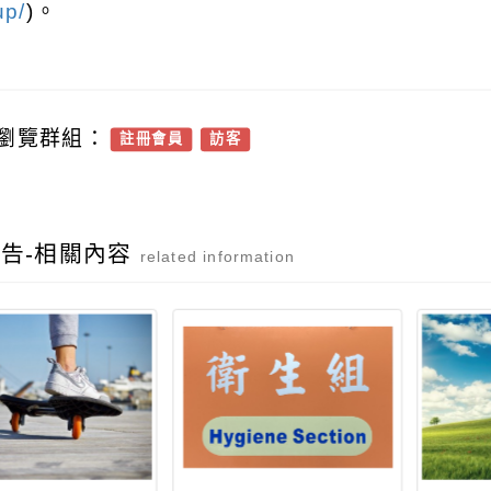
up/
)
。
瀏覽群組：
註冊會員
訪客
告-相關內容
related information