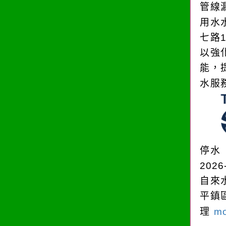
管線
用水
七路
以強
能，
水服
停水
2026
自來
平鎮
理
mo