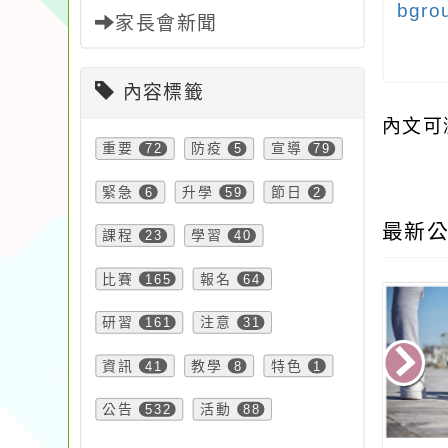
bgro
家長會新聞
內容標籤
內文可
重要
72
防疫
5
宣導
79
緊急
6
升學
59
節日
2
最新公
課程
23
學習
40
比賽
165
報名
64
研習
161
注意
31
資訊
41
教學
8
特色
1
公告
532
活動
88