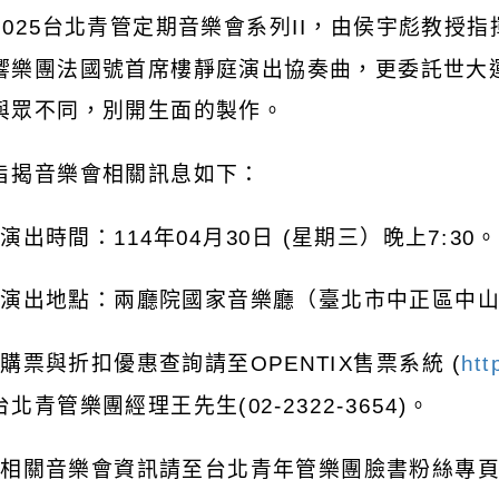
2025
台北青管定期音樂會系列
II
，由侯宇彪教授指
響樂團法國號首席樓靜庭演出協奏曲，更委託世大
與眾不同，別開生面的製作。
旨揭音樂會相關訊息如下：
)
演出時間：
114
年
04
月
30
日
(
星期三）晚上
7:30
。
)
演出地點：兩廳院國家音樂廳（臺北市中正區中
)
購票與折扣優惠查詢請至
OPENTIX
售票系統
(
htt
台北青管樂團經理王先生
(02-2322-3654)
。
)
相關音樂會資訊請至台北青年管樂團臉書粉絲專