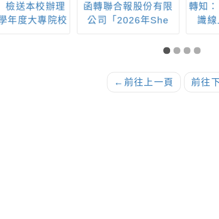
： 檢送本校辦理
函轉聯合報股份有限
轉知：
3學年度大專院校
公司「2026年She
識線
體育行動藍圖實
Can青春期生理教育
–適應體育研習
校園公益專案」實施
驗營活動」，請
計畫1份，並鼓勵健康
公告所屬相關人
與體育領域教師視教
←
前往上一頁
前往
准予公（差）假
學需求參與
參與。