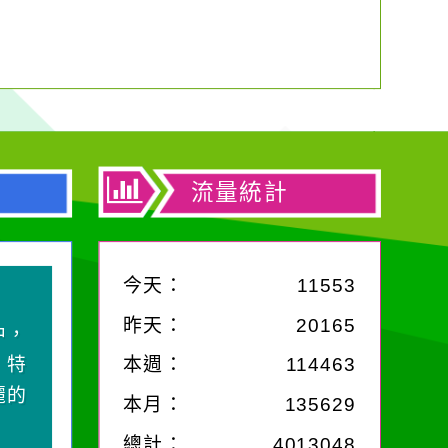
流量統計
今天：
11553
昨天：
20165
中，
，特
本週：
114463
麗的
本月：
135629
總計：
4013048