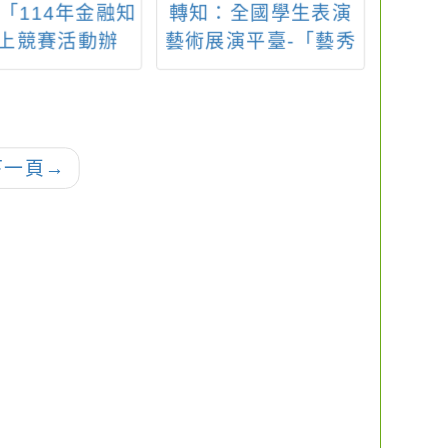
「114年金融知
轉知：全國學生表演
轉知
上競賽活動辦
藝術展演平臺-「藝秀
「汪de
法」
臺」
下一頁
→