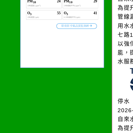
為提
管線
用水
七路
以強
能，
水服
停水
2026
自來
為提