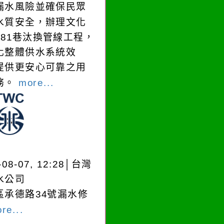
漏水風險並確保民眾
水質安全，辦理文化
181巷汰換管線工程，
化整體供水系統效
提供更安心可靠之用
務。
more...
-08-07, 12:28│台灣
水公司
區承德路34號漏水修
re...