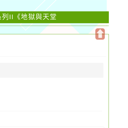
列II《地獄與天堂
開
啟
上
方
區
塊