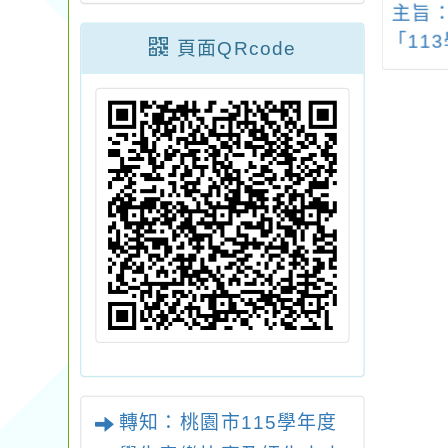
114學年度招生
檢送教育部核定「中
主旨
甄選會簡章
華民國115年全民運動
「11
頁面QRcode
會」競賽規程1份
適應
施計畫
暨體
惠予
員並
轉知：桃園市115學年度