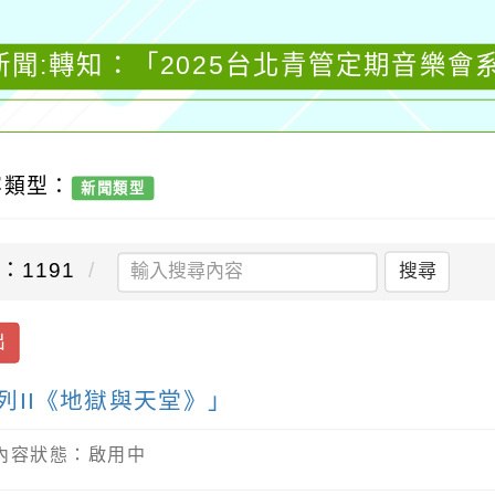
新聞:轉知：「2025台北青管定期音樂會系
容類型：
新聞類型
：1191
搜尋
出
列II《地獄與天堂》」
/ 內容狀態：啟用中