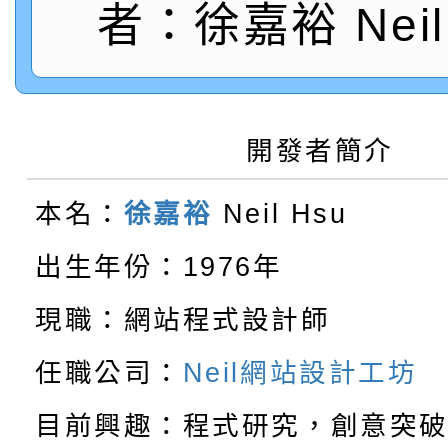
者：徐嘉裕 Neil 
【甄選結果(第10招)】
結果
站幸福系列講座及成長
【甄選結果(第2招)】公
學年度第1學期第7次代
報，惠請貴機關(學校)
轉知：本市公務人員協會
學年度第1學期第9次代
結果(第10招)
宣導。
開發者簡介
函轉運動部全民運動署辦
9月16日本府B2大禮堂
結果(第2招)
本名：
徐嘉裕
Neil Hsu
【甄選結果(第11招)】
推動社區運動俱樂部營
1次會員大會暨第7屆會
出生年份：1976年
【甄選結果(第3招)】公
學年度第1學期第7次代
計畫」1 份，請踴躍報
現職：網站程式設計師
桃園市家庭教育中心「
學年度第1學期第9次代
結果(第11招)
權責核予出席人員公(差
任職公司：
Neil網站設計工坊
「校園短影音徵選活動
程資訊」、「暑期親子
結果(第3招)
目前興趣：程式研究，創意突