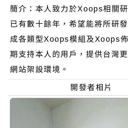
115學年度新生訓練注
員」簡章及活動海報，
「祖孫樂淘桃」、「愛
簡介：本人致力於Xoops相關
115學年度新生補報到
踴躍報名參加
絕-親子共學同樂會」
已有數十餘年，希望能將所研
【甄選結果(第10招)】
結果
站幸福系列講座及成長
成各類型Xoops模組及Xoop
【甄選結果(第2招)】公
學年度第1學期第7次代
報，惠請貴機關(學校)
期支持本人的用戶，提供台灣更
轉知：本市公務人員協會
學年度第1學期第9次代
結果(第10招)
宣導。
網站架設環境。
函轉運動部全民運動署辦
9月16日本府B2大禮堂
結果(第2招)
開發者相片
推動社區運動俱樂部營
1次會員大會暨第7屆會
計畫」1 份，請踴躍報