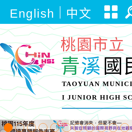
English
中文
桃園市立
青
溪
國
TAOYUAN MUNICI
I JUNIOR HIGH 