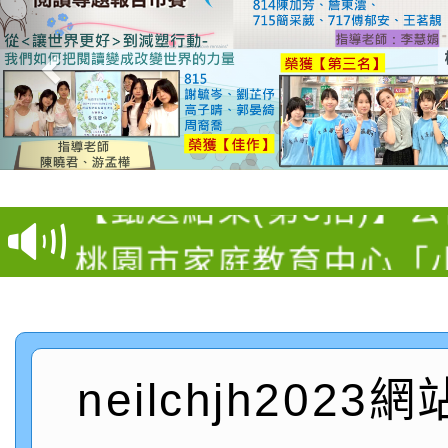
【甄選結果(第11招)】
【甄選結果(第3招)】公
學年度第1學期第7次代
桃園市家庭教育中心「
學年度第1學期第9次代
結果(第11招)
「校園短影音徵選活動
程資訊」、「暑期親子
結果(第3招)
115學年度新生訓練注
員」簡章及活動海報，
「祖孫樂淘桃」、「愛
neilchjh2023
115學年度新生補報到
踴躍報名參加
絕-親子共學同樂會」