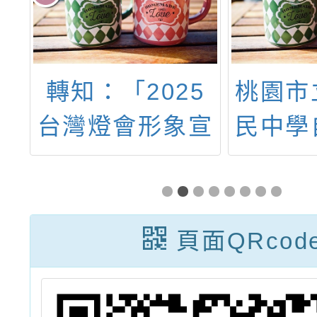
增
轉知：「2025
桃園市
畫
台灣燈會形象宣
民中學
傳影片」
政府第
候選
頁面QRcod