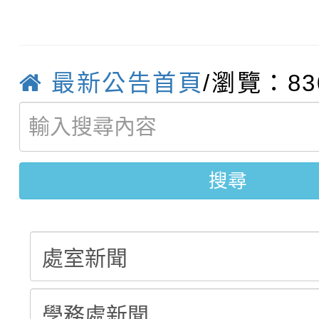
轉知臺中市政府政風處
動辦法」
轉知：「115學年度全
城市手牽手，綠能透明
最新公告首頁
/瀏覽：83
轉知：桃園市115年度
劇比賽實施要點」及修
畫影片一案
【甄選結果(第11招)】
敬師藝文競賽』實施計
表
【甄選結果(第3招)】公
學年度第1學期第7次代
搜尋
學年度第1學期第9次代
結果(第11招)
結果(第3招)