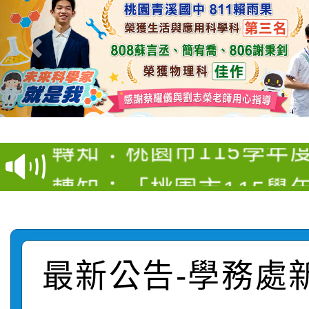
【甄選結果(第4招)】公
【甄選結果(第12招)】
學年度第1學期第9次代
轉知：桃園市115學年
學年度第1學期第7次代
結果(第4招)
轉知：「桃園市115學
賽及師生本土語及新住
結果(第12招)
轉知：「115年金融知
比賽實施要點」
賽實施要點
轉知臺中市政府政風處
動辦法」
最新公告-學務處
轉知：「115學年度全
城市手牽手，綠能透明