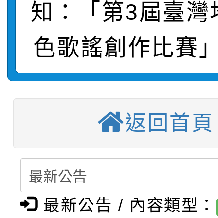
知：「第3屆臺灣
轉知：桃園市115年度
劇比賽實施要點」及修
畫影片一案
色歌謠創作比賽」
【甄選結果(第11招)】
敬師藝文競賽』實施計
表
【甄選結果(第3招)】公
學年度第1學期第7次代
【甄選結果(第4招)】公
學年度第1學期第9次代
結果(第11招)
返回首頁
【甄選結果(第12招)】
學年度第1學期第9次代
結果(第3招)
轉知：桃園市115學年
學年度第1學期第7次代
結果(第4招)
轉知：「桃園市115學
賽及師生本土語及新住
結果(第12招)
轉知：「115年金融知
最新公告 / 內容類型：
比賽實施要點」
賽實施要點