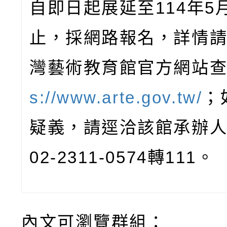
自即日起展延至
114
年
5
止，採網路報名，詳情
灣藝術教育館官方網站
s://www.arte.gov.tw/
；
疑義，請逕洽該館承辦
02-2311-0574
轉
111
。
內文可瀏覽群組：