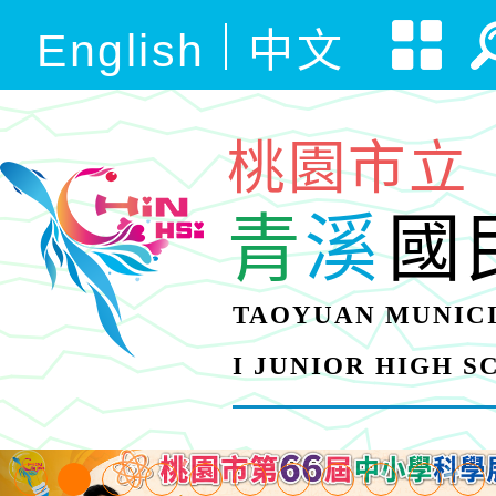
English
中文
桃園市立
青
溪
國
TAOYUAN MUNICI
I JUNIOR HIGH 