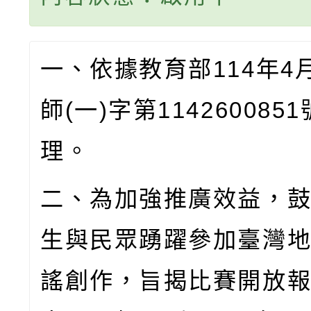
一、
依據教育部
114
年
4
師
(
一
)
字第
1142600851
理。
二、
為加強推廣效益，
生與民眾踴躍參加臺灣
謠創作，旨揭比賽開放