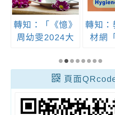
區
轉知：「《憶》
轉知：
研
周幼雯2024大
材網
蝴
提琴獨奏會」
起」平臺
教
「視力
堂」活
頁面QRcod
畫