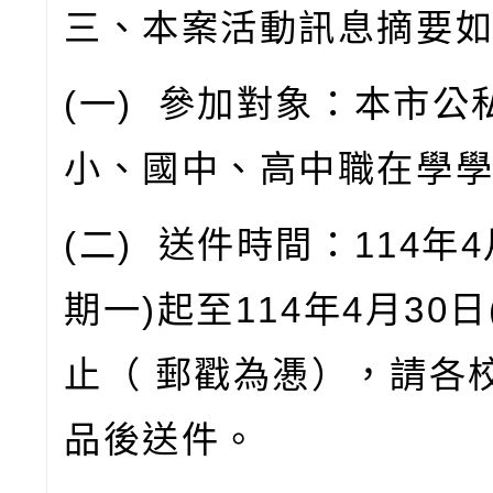
三、本案活動訊息摘要
(
一
)
參加對象：本市公
小、國中、高中職在學
(
二
)
送件時間：
114
年
4
期一
)
起至
114
年
4
月
30
日
止（
郵戳為慿），請各
品後送件。