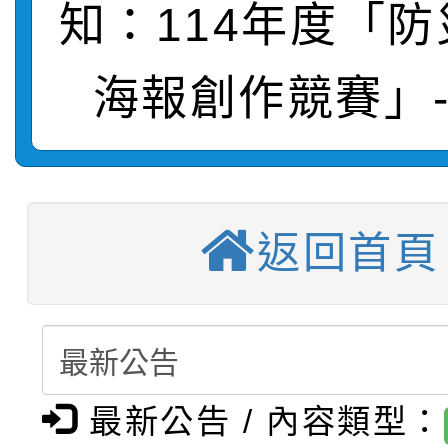
知：114年度「
轉知：桃園市115年度
劇比賽實施要點」及修
畫影片一案
【甄選結果(第11招)】
敬師藝文競賽』實施計
表
海報創作競賽」
【甄選結果(第3招)】公
學年度第1學期第7次代
【甄選結果(第4招)】公
學年度第1學期第9次代
結果(第11招)
返回首頁
【甄選結果(第12招)】
學年度第1學期第9次代
結果(第3招)
轉知：桃園市115學年
學年度第1學期第7次代
結果(第4招)
轉知：「桃園市115學
賽及師生本土語及新住
結果(第12招)
轉知：「115年金融知
比賽實施要點」
賽實施要點
最新公告 / 內容類型：