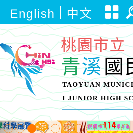
English
中文
桃園市立
青
溪
國
TAOYUAN MUNICI
I JUNIOR HIGH 