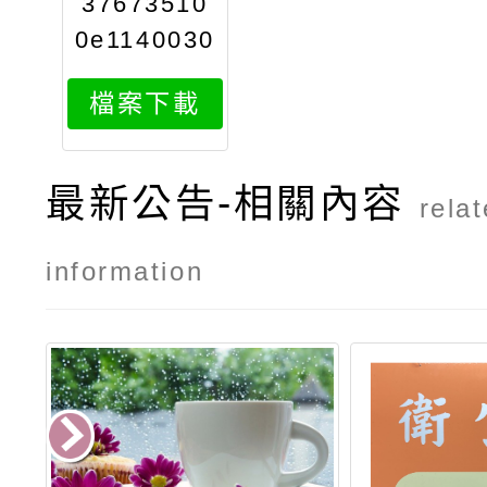
37673510
0e1140030
013attach
檔案下載
1
最新公告-相關內容
rela
information