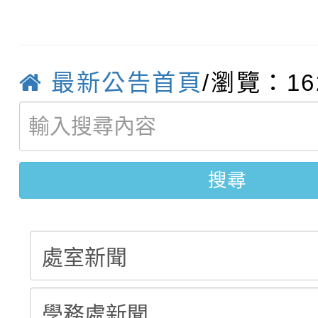
轉知臺中市政府政風處
動辦法」
轉知：「115學年度全
城市手牽手，綠能透明
最新公告首頁
/瀏覽：16
轉知：桃園市115年度
劇比賽實施要點」及修
畫影片一案
【甄選結果(第11招)】
敬師藝文競賽』實施計
表
【甄選結果(第3招)】公
學年度第1學期第7次代
搜尋
學年度第1學期第9次代
結果(第11招)
結果(第3招)