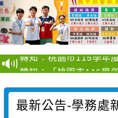
【甄選結果(第4招)】公
【甄選結果(第12招)】
學年度第1學期第9次代
轉知：桃園市115學年
學年度第1學期第7次代
結果(第4招)
轉知：「桃園市115學
賽及師生本土語及新住
結果(第12招)
轉知：「115年金融知
比賽實施要點」
賽實施要點
轉知臺中市政府政風處
動辦法」
最新公告-學務處
轉知：「115學年度全
城市手牽手，綠能透明