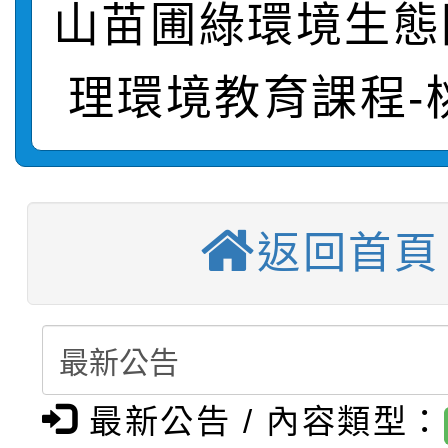
山苗圃綠環境生態
【甄選結果(第11招)】
敬師藝文競賽』實施計
表
理環境教育課程-
【甄選結果(第3招)】公
學年度第1學期第7次代
【甄選結果(第4招)】公
學年度第1學期第9次代
結果(第11招)
【甄選結果(第12招)】
學年度第1學期第9次代
結果(第3招)
返回首頁
轉知：桃園市115學年
學年度第1學期第7次代
結果(第4招)
轉知：「桃園市115學
賽及師生本土語及新住
結果(第12招)
轉知：「115年金融知
比賽實施要點」
賽實施要點
最新公告 / 內容類型：
轉知臺中市政府政風處
動辦法」