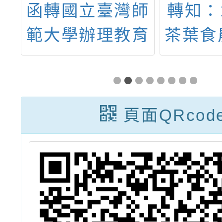
能
函轉國立臺灣師
轉知：
問
範大學辦理教育
茶葉食
部辦理「114年
案徵
學校體育課程與
案，詳
教學QPE增能研
頁面QRcod
習實施計畫」實
施計畫1份，請
本權責核予出席
人員公（差）假