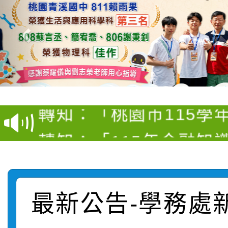
【甄選結果(第4招)】公
【甄選結果(第12招)】
學年度第1學期第9次代
轉知：桃園市115學年
學年度第1學期第7次代
結果(第4招)
轉知：「桃園市115學
賽及師生本土語及新住
結果(第12招)
轉知：「115年金融知
比賽實施要點」
賽實施要點
轉知臺中市政府政風處
動辦法」
轉知：「115學年度全
城市手牽手，綠能透明
最新公告-學務處
轉知：桃園市115年度
劇比賽實施要點」及修
畫影片一案