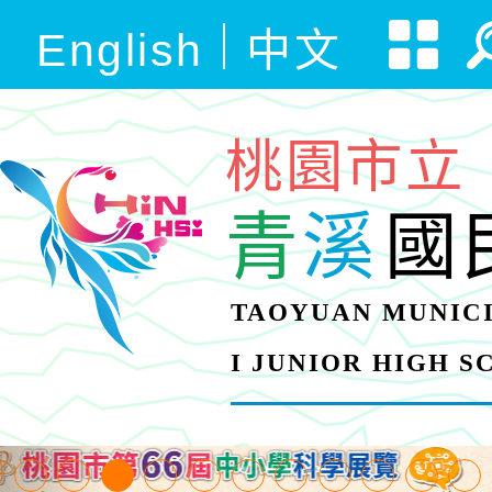
English
中文
桃園市立
青
溪
國
TAOYUAN MUNICI
I JUNIOR HIGH 