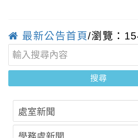
轉知：「115學年度全
城市手牽手，綠能透明
轉知：桃園市115年度
劇比賽實施要點」及修
畫影片一案
最新公告首頁
/瀏覽：15
【甄選結果(第11招)】
敬師藝文競賽』實施計
表
【甄選結果(第3招)】公
學年度第1學期第7次代
學年度第1學期第9次代
結果(第11招)
搜尋
結果(第3招)