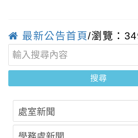
轉知臺中市政府政風處
動辦法」
轉知：「115學年度全
城市手牽手，綠能透明
最新公告首頁
/瀏覽：34
轉知：桃園市115年度
劇比賽實施要點」及修
畫影片一案
【甄選結果(第11招)】
敬師藝文競賽』實施計
表
【甄選結果(第3招)】公
搜尋
學年度第1學期第7次代
學年度第1學期第9次代
結果(第11招)
結果(第3招)