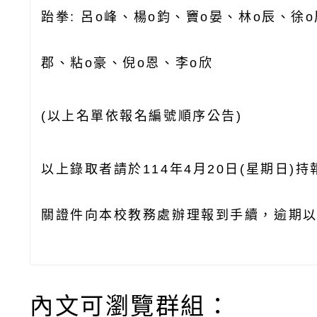
跆拳
:
呂o峰
、
楊o鈞、竇o
晏、林o辰、徐o
郡、粘
o
豪
、
倪o恩、李o欣
(
以上名單依報名編號順序公告)
以上錄取者請於114年4月20日(星期日)
關證件向本校教務處辦理報到手續，逾期
內文可瀏覽群組：