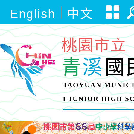
English
中文
桃園市立
青
溪
國
TAOYUAN MUNICI
I JUNIOR HIGH 