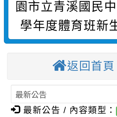
園市立青溪國民中
轉知：桃園市115年度
劇比賽實施要點」及修
畫影片一案
學年度體育班新
【甄選結果(第11招)】
敬師藝文競賽』實施計
表
【甄選結果(第3招)】公
學年度第1學期第7次代
【甄選結果(第4招)】公
學年度第1學期第9次代
結果(第11招)
返回首頁
【甄選結果(第12招)】
學年度第1學期第9次代
結果(第3招)
轉知：桃園市115學年
學年度第1學期第7次代
結果(第4招)
轉知：「桃園市115學
賽及師生本土語及新住
結果(第12招)
最新公告 / 內容類型：
轉知：「115年金融知
比賽實施要點」
賽實施要點