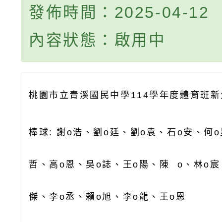
發佈時間：2025-04-12
內容狀態：啟用中
桃園市立青溪國民中學114
學年度體育班新
棒球
:
謝o浩、劉o
廷、劉o袁、石o安、何o
哲、高o恩、吳o誌、王o陽、陳 o、林o宸
傑、李o丞、賴o旭、李o龍、王o恩