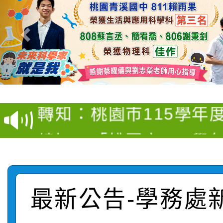
【甄選結果(第4招)】公
【甄選結果(第12招)】
學年度第1學期第9次代
轉知：桃園市115學年
學年度第1學期第7次代
結果(第4招)
轉知：「桃園市115學
賽及師生本土語及新住
結果(第12招)
轉知：「115年金融知
比賽實施要點」
賽實施要點
轉知臺中市政府政風處
動辦法」
最新公告-學務處
轉知：「115學年度全
城市手牽手，綠能透明