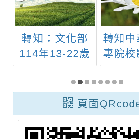
加
轉知：文化部
轉知中
運
114年13-22歲
專院校
育
文化禮金文宣資
辦理「
選
料
大專校
查
度教職
頁面QRcod
聯誼