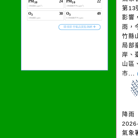
第1
影響
雨，今
竹縣
局部
岸、
山區
市...
降雨
2026
氣象