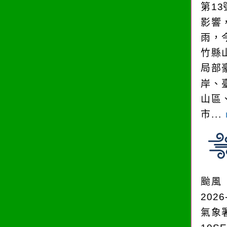
第1
影響
雨，今
竹縣
局部
岸、
山區
市...
颱風
2026
氣象