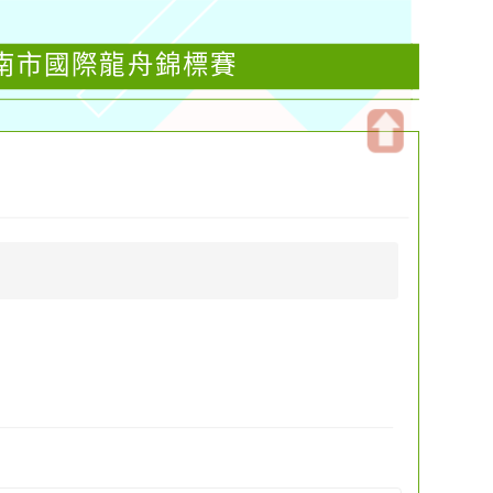
臺南市國際龍舟錦標賽
開
啟
上
方
區
塊