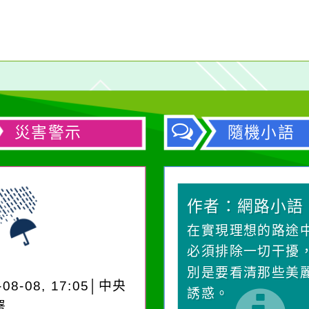
災害警示
隨機小語
作者：網路小語
作者：網路小語
在實現理想的路途中，
一杯清水因滴入一
必須排除一切干擾，特
水而變污濁，一杯
別是要看清那些美麗的
卻不會因一滴清水
-08-08, 17:05│中央
誘惑。
在而變清澈。
署