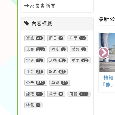
家長會新聞
最新公
內容標籤
資訊
41
節日
2
升學
59
比賽
165
防疫
5
緊急
6
宣導
79
活動
88
重要
72
注意
31
報名
64
114學年度「海
轉知：「2024臺灣
轉知：
公告
532
學習
40
育之海洋開麥拉
『能』-永續能源創意
國師
有獎徵答」活動
展」
課程
23
教學
8
研習
161
特色
1