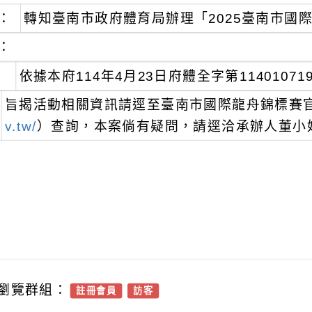
：
轉知臺南市政府體育局辦理「2025臺南市國
：
依據本府114年4月23日府體全字第1140107
旨揭活動相關資訊請逕至臺南市國際龍舟錦標賽
v.tw/
）查詢，本案倘有疑問，請逕洽承辦人董小姐，電
瀏覽群組：
註冊會員
訪客