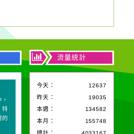
流量統計
今天：
12637
昨天：
19035
滴污
污水
本週：
134582
的存
本月：
155748
總計：
4033167