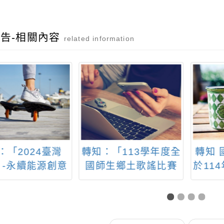
告-相關內容
related information
「113學年度全
轉知 國立體育大學訂
轉知
生鄉土歌謠比賽
於114年暑假期間辦理
獎」
實施要點」
「2025暑假體育安親
獎徵
營」、「2025暑假國
小能力培訓營」及
「2025暑假專項運動