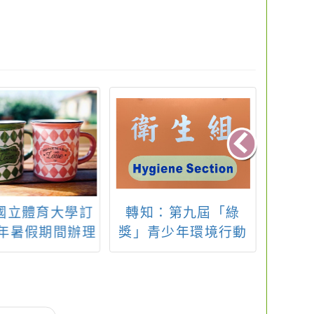
：第九屆「綠
轉知：為推廣污水下
桃園市
青少年環境行動
水道建設及環境教
力盃
件辦法，詳如附
育，鼓勵學生參觀本
件。
市水資源回收中心導
覽，請查照。