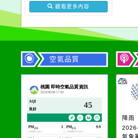
觀看更多內容
空氣品質
作者：網路小語
生活是一面鏡子。你對
它笑，它就對你笑；你
降雨
對它哭，它也對你哭。
2026
氣象