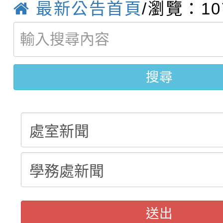
最新公告首頁
/瀏覽：10
轉知：桃園市115年度
劇比賽實施要點」及修
畫影片一案
【甄選結果(第11招)】
敬師藝文競賽』實施計
表
【甄選結果(第3招)】公
學年度第1學期第7次代
搜尋
學年度第1學期第9次代
結果(第11招)
結果(第3招)
送出