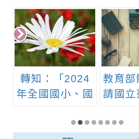
生
轉知：「2024
教育部
平
年全國國小、國
請國立
」
中、高中職顧牙
運動
四格漫畫比賽」
「11