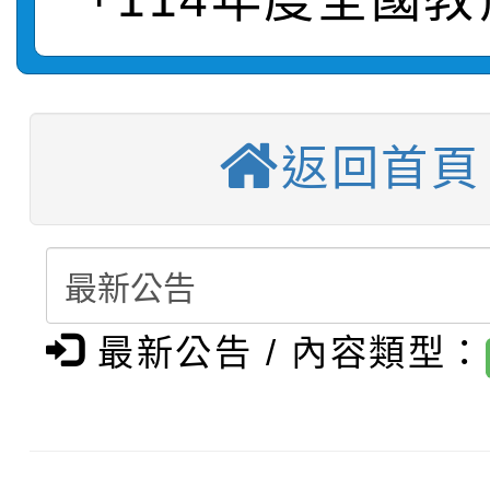
【甄選結果(第3招)】公
學年度第1學期第7次代
【甄選結果(第4招)】公
學年度第1學期第9次代
結果(第11招)
【甄選結果(第12招)】
學年度第1學期第9次代
結果(第3招)
返回首頁
轉知：桃園市115學年
學年度第1學期第7次代
結果(第4招)
轉知：「桃園市115學
賽及師生本土語及新住
結果(第12招)
轉知：「115年金融知
比賽實施要點」
賽實施要點
最新公告 / 內容類型：
轉知臺中市政府政風處
動辦法」
轉知：「115學年度全
城市手牽手，綠能透明