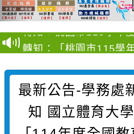
【甄選結果(第12招)】
學年度第1學期第9次代
轉知：桃園市115學年
學年度第1學期第7次代
結果(第4招)
轉知：「桃園市115學
賽及師生本土語及新住
結果(第12招)
轉知：「115年金融知
比賽實施要點」
賽實施要點
轉知臺中市政府政風處
動辦法」
最新公告-學務處
轉知：「115學年度全
城市手牽手，綠能透明
轉知：桃園市115年度
劇比賽實施要點」及修
知 國立體育大
畫影片一案
【甄選結果(第11招)】
敬師藝文競賽』實施計
表
「114年度全國