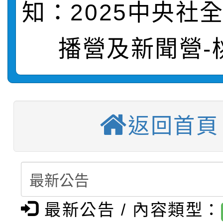
知：2025中央社
轉知：桃園市115年度
劇比賽實施要點」及修
畫影片一案
播營及新聞營-
【甄選結果(第11招)】
敬師藝文競賽』實施計
表
【甄選結果(第3招)】公
學年度第1學期第7次代
【甄選結果(第4招)】公
學年度第1學期第9次代
結果(第11招)
返回首頁
【甄選結果(第12招)】
學年度第1學期第9次代
結果(第3招)
轉知：桃園市115學年
學年度第1學期第7次代
結果(第4招)
轉知：「桃園市115學
賽及師生本土語及新住
結果(第12招)
轉知：「115年金融知
最新公告 / 內容類型：
比賽實施要點」
賽實施要點