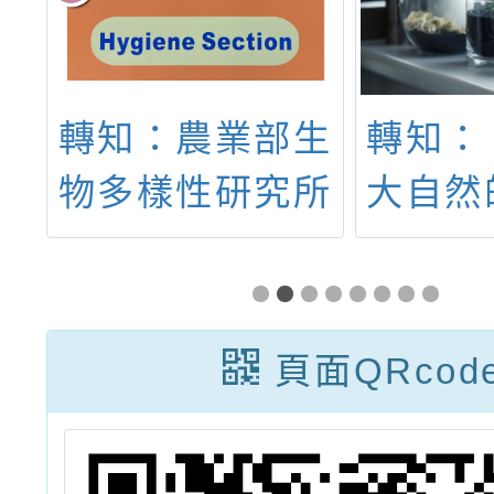
探
轉知：農業部生
轉知：
學
物多樣性研究所
大自然
醫
將於113年7月
界
暑假辦理「青少
年公民科學家生
頁面QRcod
態環境調查訓練
營活動」簡章1