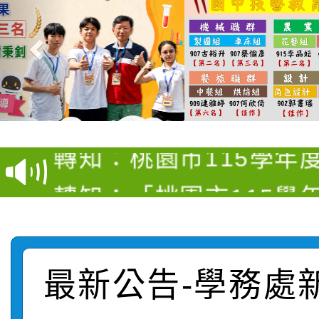
【甄選結果(第4招)】公
【甄選結果(第12招)】
學年度第1學期第9次代
轉知：桃園市115學年
學年度第1學期第7次代
結果(第4招)
轉知：「桃園市115學
賽及師生本土語及新住
結果(第12招)
轉知：「115年金融知
比賽實施要點」
賽實施要點
轉知臺中市政府政風處
動辦法」
最新公告-學務處
轉知：「115學年度全
城市手牽手，綠能透明