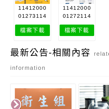
11412000
11412000
01273114
01272114
12000012
12000012
檔案下載
檔案下載
72新聞營海
71主播營海
報a
報a1s
最新公告-相關內容
rela
information