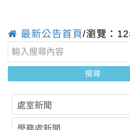
轉知臺中市政府政風處
動辦法」
轉知：「115學年度全
城市手牽手，綠能透明
最新公告首頁
/瀏覽：12
轉知：桃園市115年度
劇比賽實施要點」及修
畫影片一案
【甄選結果(第11招)】
敬師藝文競賽』實施計
表
【甄選結果(第3招)】公
學年度第1學期第7次代
搜尋
學年度第1學期第9次代
結果(第11招)
結果(第3招)