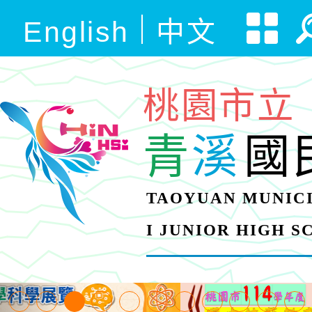
English
中文
桃園市立
青
溪
國
TAOYUAN MUNICI
I JUNIOR HIGH 