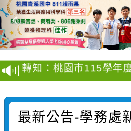
【甄選結果(第4招)】公
【甄選結果(第12招)】
學年度第1學期第9次代
轉知：桃園市115學年
學年度第1學期第7次代
結果(第4招)
轉知：「桃園市115學
賽及師生本土語及新住
結果(第12招)
轉知：「115年金融知
比賽實施要點」
賽實施要點
轉知臺中市政府政風處
動辦法」
最新公告-學務處
轉知：「115學年度全
城市手牽手，綠能透明