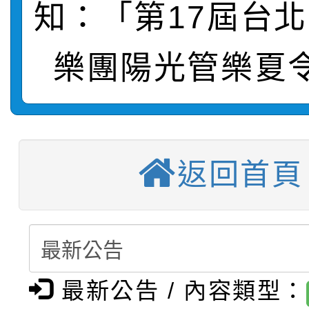
知：「第17屆台
轉知：桃園市115年度
劇比賽實施要點」及修
畫影片一案
樂團陽光管樂夏
【甄選結果(第11招)】
敬師藝文競賽』實施計
表
【甄選結果(第3招)】公
學年度第1學期第7次代
【甄選結果(第4招)】公
學年度第1學期第9次代
結果(第11招)
返回首頁
【甄選結果(第12招)】
學年度第1學期第9次代
結果(第3招)
轉知：桃園市115學年
學年度第1學期第7次代
結果(第4招)
轉知：「桃園市115學
賽及師生本土語及新住
結果(第12招)
最新公告 / 內容類型：
轉知：「115年金融知
比賽實施要點」
賽實施要點