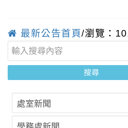
轉知臺中市政府政風處
動辦法」
轉知：「115學年度全
城市手牽手，綠能透明
最新公告首頁
/瀏覽：10
轉知：桃園市115年度
劇比賽實施要點」及修
畫影片一案
【甄選結果(第11招)】
敬師藝文競賽』實施計
表
搜尋
【甄選結果(第3招)】公
學年度第1學期第7次代
學年度第1學期第9次代
結果(第11招)
結果(第3招)