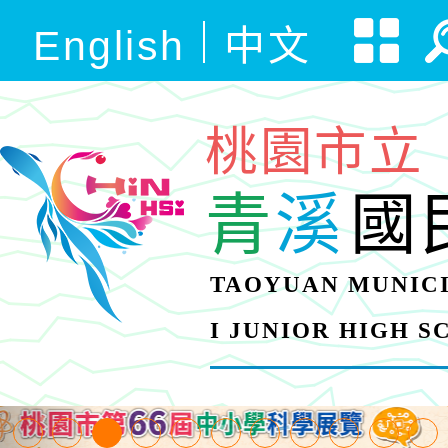
English
中文
桃園市立
青
溪
國
TAOYUAN MUNICI
I JUNIOR HIGH 