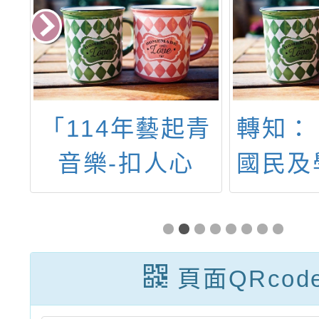
貼
「114年藝起青
轉知：
稅
音樂-扣人心
國民及
網
弦」音樂會活動
署第7
諮詢會
表遴
頁面QRcod