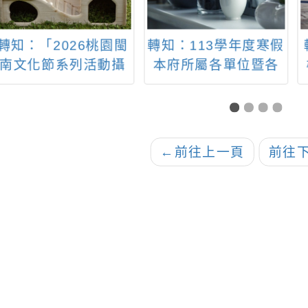
「2026桃園閩
轉知：113學年度寒假
轉知「
化節系列活動攝
本府所屬各單位暨各
桃藝
影競賽」
級學校志願服務學習
施計
活動彙整表
明
←
前往上一頁
前往