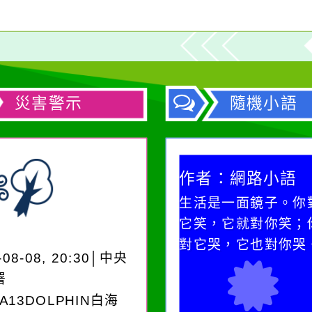
災害警示
隨機小語
作者：網路小語
作者：網路小語
生活是一面鏡子。你對
一杯清水因滴入一
它笑，它就對你笑；你
水而變污濁，一杯
對它哭，它也對你哭。
卻不會因一滴清水
-08-08, 20:30│中央
在而變清澈。
署
EA13DOLPHIN白海