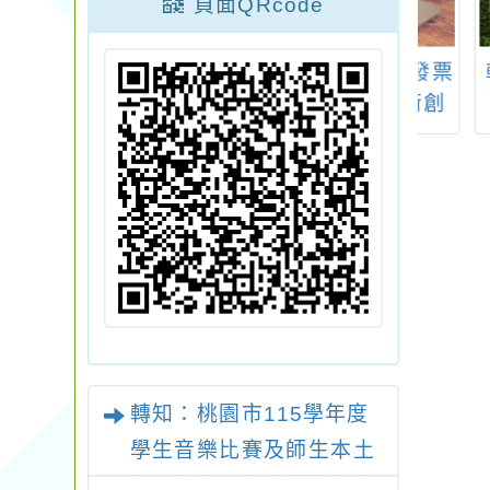
頁面QRcode
十二屆人間有情
轉知：114年統一發票
轉知：
癲癇徵文比賽」
推行辦理租稅美術創
南文
須知及報名表1
作競賽海報及活動辦
請踴躍報名參加
法
轉知：桃園市115學年度
學生音樂比賽及師生本土
語及新住民語歌謠比賽實