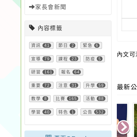
家長會新聞
內容標籤
資訊
41
節日
2
緊急
6
內文可
宣導
79
課程
23
防疫
5
研習
161
報名
64
重要
72
注意
31
升學
59
最新公
教學
8
比賽
165
活動
88
學習
40
特色
1
公告
532