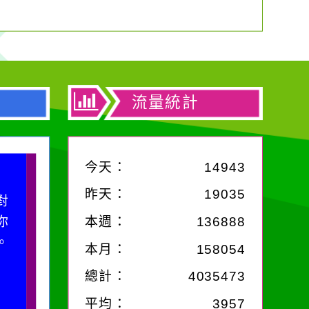
流量統計
今天：
14943
昨天：
19035
滴污
污水
本週：
136888
的存
本月：
158054
總計：
4035473
平均：
3957