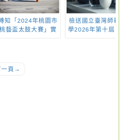
2024年桃園市
檢送國立臺灣師範大
轉知：
盃太鼓大賽」實
學2026年第十屆「金
賞：
畫1份，詳如 說
塑獎-我行！我不
，請查照。
塑！」比賽徵件
下一頁
→