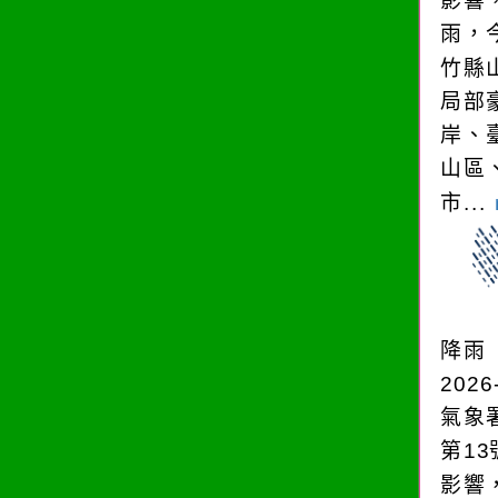
影響
雨，今
竹縣
局部
岸、
山區
市...
降雨
2026
氣象
第1
影響