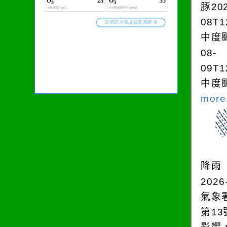
豚202
08T1
中度颱
08-
09T1
中度颱
more.
降雨
2026
氣象
第1