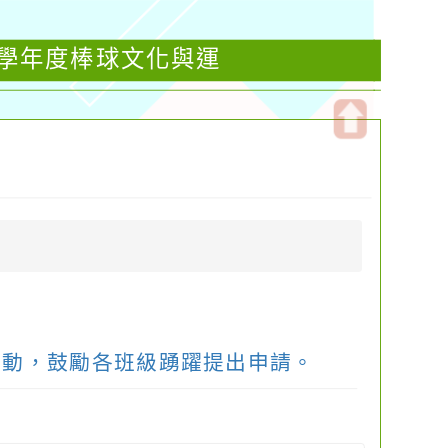
4學年度棒球文化與運
開
啟
上
方
區
塊
活動，鼓勵各班級踴躍提出申請。