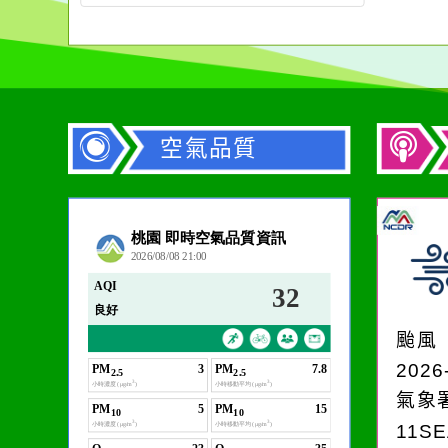
空氣品質
作者：網路小語
在實現理想的路途中，
必須排除一切干擾，特
颱風
別是要看清那些美麗的
2026
誘惑。
氣象
11S