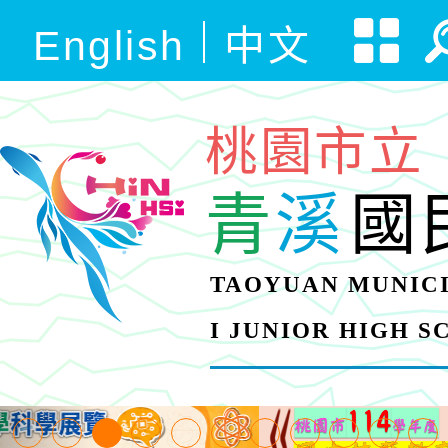
English
中文
桃園市立
青
溪
國
TAOYUAN MUNICI
I JUNIOR HIGH 