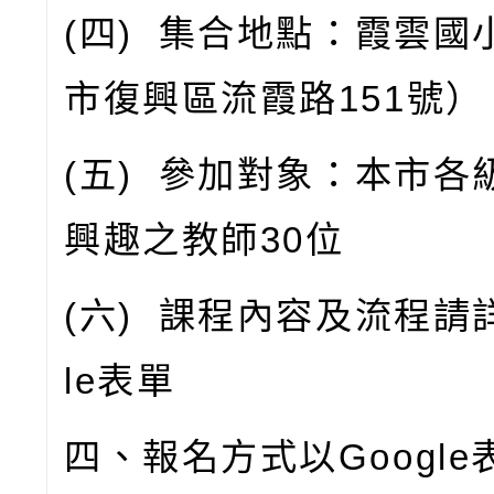
(
四
)
集合地點：霞雲國
市復興區流霞路
151
號）
(
五
)
參加對象：本市各
興趣之教師
30
位
(
六
)
課程內容及流程請
le
表單
四、報名方式以
Google