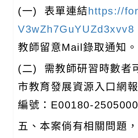
(
一
)
表單連結
https://fo
V3wZh7GuYUZd3xvv8
教師留意
Mail
錄取通知。
(
二
)
需教師研習時數者
市教育發展資源入口網
編號：
E00180-250500
五、本案倘有相關問題