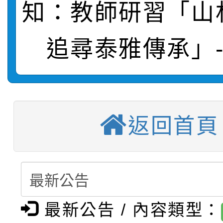
知：教師研習「山
轉知：桃園市115年度
劇比賽實施要點」及修
畫影片一案
【甄選結果(第11招)】
敬師藝文競賽』實施計
表
追尋泰雅傳承」
【甄選結果(第3招)】公
學年度第1學期第7次代
【甄選結果(第4招)】公
學年度第1學期第9次代
結果(第11招)
【甄選結果(第12招)】
學年度第1學期第9次代
結果(第3招)
返回首頁
轉知：桃園市115學年
學年度第1學期第7次代
結果(第4招)
轉知：「桃園市115學
賽及師生本土語及新住
結果(第12招)
轉知：「115年金融知
比賽實施要點」
賽實施要點
最新公告 / 內容類型：