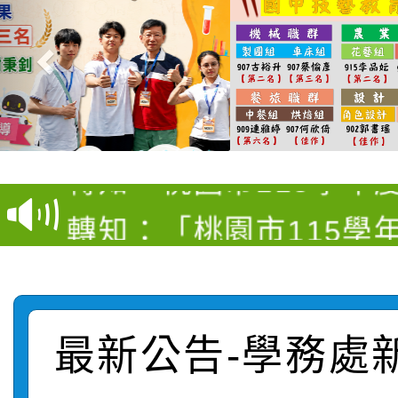
【甄選結果(第4招)】公
【甄選結果(第12招)】
學年度第1學期第9次代
轉知：桃園市115學年
學年度第1學期第7次代
結果(第4招)
轉知：「桃園市115學
賽及師生本土語及新住
結果(第12招)
轉知：「115年金融知
比賽實施要點」
賽實施要點
轉知臺中市政府政風處
動辦法」
最新公告-學務處
轉知：「115學年度全
城市手牽手，綠能透明