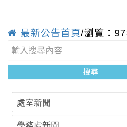
轉知臺中市政府政風處
動辦法」
轉知：「115學年度全
城市手牽手，綠能透明
最新公告首頁
/瀏覽：97
轉知：桃園市115年度
劇比賽實施要點」及修
畫影片一案
【甄選結果(第11招)】
敬師藝文競賽』實施計
表
【甄選結果(第3招)】公
學年度第1學期第7次代
搜尋
學年度第1學期第9次代
結果(第11招)
結果(第3招)