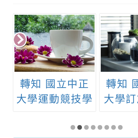
於
轉知 國立中正
轉知 
辦
大學運動競技學
大學訂
中
系執行高等教育
暑假
農
深耕計畫辦理
「20