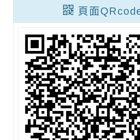
活
「科技運動暨產
育安
頁面QRcod
一
業論壇」實施辦
「20
法1份
小能力
及「2
專項運
(羽球
戶外冒
動，請
公