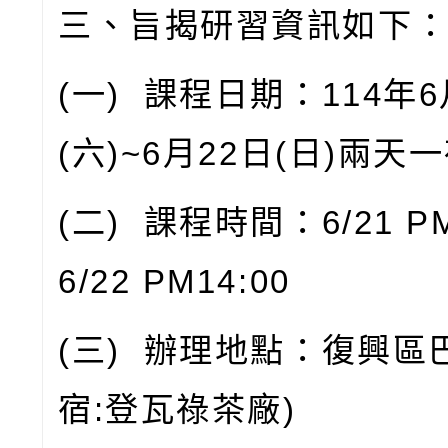
三、旨揭研習資訊如下
(
一
)
課程日期：
114
年
6
(
六
)~6
月
22
日
(
日
)
兩天一
(
二
)
課程時間：
6/21 P
6/22 PM14:00
(
三
)
辦理地點：復興區
宿
:
登瓦祿茶廠
)