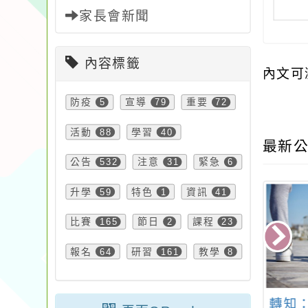
家長會新聞
內容標籤
內文可
防疫
5
宣導
79
重要
72
活動
88
學習
40
最新公
公告
532
注意
31
緊急
6
升學
59
特色
1
資訊
41
比賽
165
節日
2
課程
23
報名
64
研習
161
教學
8
3學年度七年級社
轉知：「唱 我們的歌
函轉