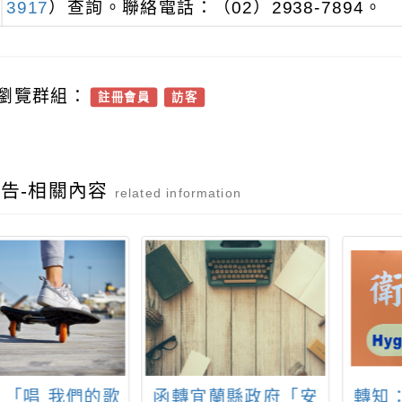
3917
）查詢。聯絡電話：（02）2938-7894。
瀏覽群組：
註冊會員
訪客
告-相關內容
related information
宜蘭縣政府「安
轉知：財團法人台灣
有關「