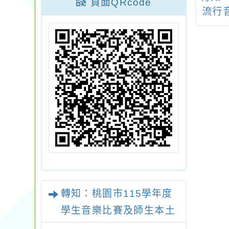
頁面QRcode
願選填表單連結
流行音樂故事展」及
農溪
★
「摩登時代：唱片轉
圍親
動‧流行誕生」特展
域，
客從
申
轉知：桃園市115學年度
學生音樂比賽及師生本土
語及新住民語歌謠比賽實