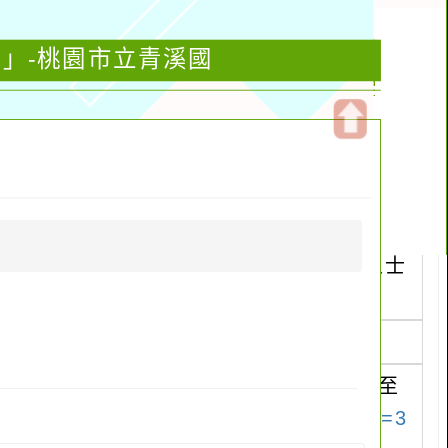
訓」-桃園市立青溪國
開
啟
上
方
區
塊