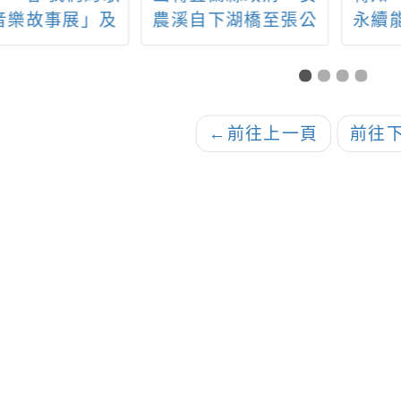
自下湖橋至張公
永續能源研究基金會
童青
水公園河段水
訂舉辦2024第三屆
益專
暫停受理新案帶
「亞太永續博覽會」
期間至
事水域遊憩活動
資訊，如附件。
日
請」公告1份
←
前往上一頁
前往