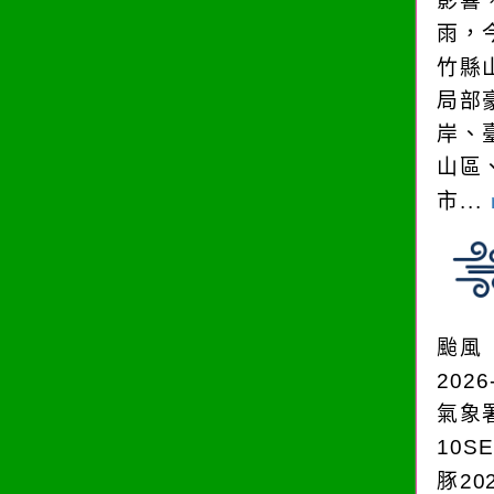
影響
雨，今
竹縣
局部
岸、
山區
市...
颱風
2026
氣象
10S
豚202