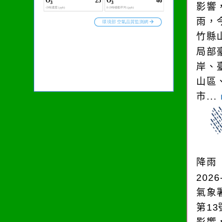
影響
雨，今
竹縣
局部
岸、
山區
市...
降雨
2026
氣象
第1