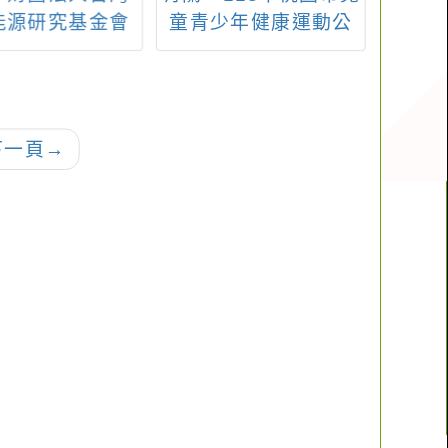
少年健康運動公
外活動增加，請多加
體驗營
案」，延長報名
留意水域安全措施，
你，
113年10月15
防止意外事件發生。
止，詳如說明
下一頁
→