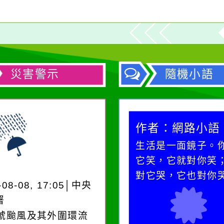
災害警示
隨機小語
作者：網路小語
作者：網路小語
生活是一面鏡子。你對
一杯清水因滴入一
它笑，它就對你笑；你
水而變污濁，一杯
對它哭，它也對你哭。
卻不會因一滴清水
-08-08, 17:05│中央
在而變清澈。
署
3號颱風及其外圍環流