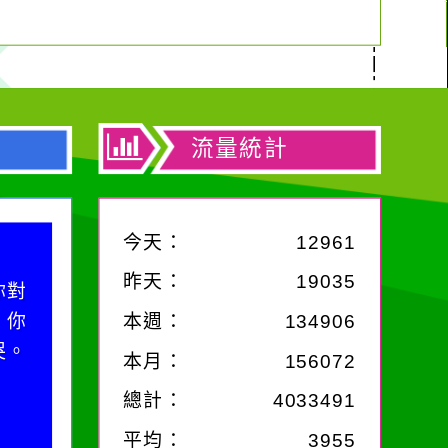
流量統計
今天：
12961
昨天：
19035
滴污
污水
本週：
134906
的存
本月：
156072
總計：
4033491
平均：
3955