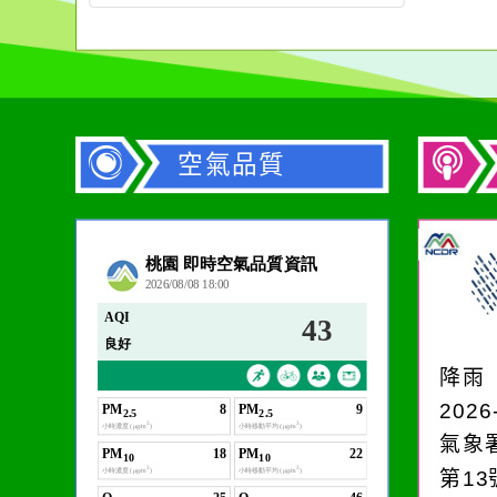
空氣品質
作者：網路小語
在實現理想的路途中，
必須排除一切干擾，特
降雨
別是要看清那些美麗的
2026
誘惑。
氣象
第1