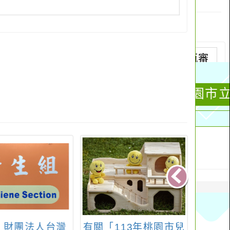
113年桃園市兒
宣導 暑假期間學生戶
轉知：