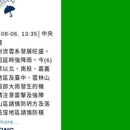
-08-06, 13:35│中央
署
對流雲系發展旺盛，
短延時強降雨，今(6)
栗以北、南投、嘉義
地區及臺中、雲林山
局部大雨發生的機
請注意雷擊及強陣
山區請慎防坍方及落
低窪地區請慎防積
more...