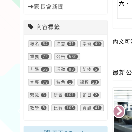
六、
家長會新聞
內容標籤
內文可
報名
64
注意
31
學習
40
重要
72
公告
530
升學
59
活動
88
防疫
5
最新公
宣導
79
特色
1
課程
23
緊急
6
研習
161
節日
2
教學
8
比賽
165
資訊
41