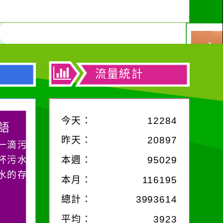
流量統計
今天：
12284
昨天：
20897
滴污
污水
本週：
95029
的存
本月：
116195
總計：
3993614
平均：
3923