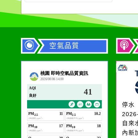
空氣品質
作者：網路小語
在實現理想的路途中，
必須排除一切干擾，特
停水
別是要看清那些美麗的
2026
誘惑。
自來
內新