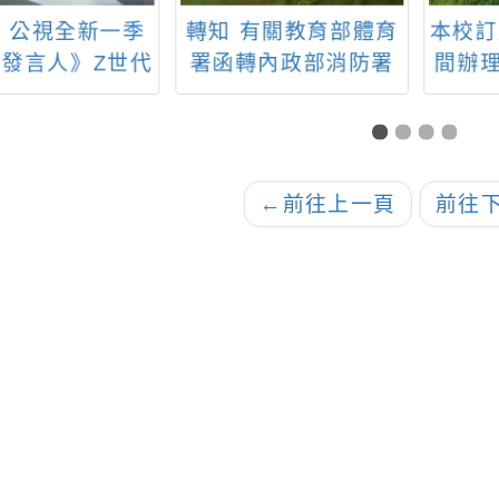
：公視全新一季
轉知 有關教育部體育
本校訂
發言人》Z世代
署函轉內政部消防署
間辦理
主持人徵選活動
為加強民眾水域安全
育安親
宣導，請配合加強宣
寒假
導一案，請各單位協
「20
助公告周知。
訓練營
←
前往上一頁
前往