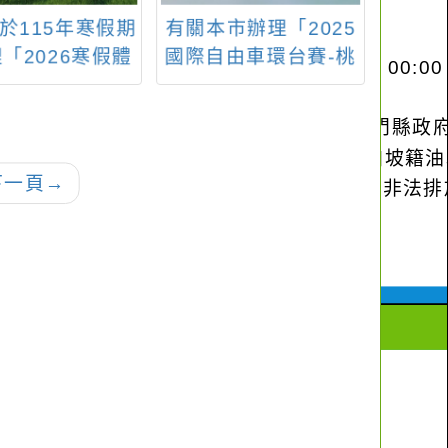
於115年寒假期
有關本市辦理「2025
轉知
「2026寒假體
國際自由車環台賽-桃
及海
營」、「2026
園市站」，請利用官
相關
運動專注營」及
方網站、LED跑馬燈
26寒假專項運動
及電子看板等協助宣
(羽球、射箭)」
傳。
下一頁
→
活動