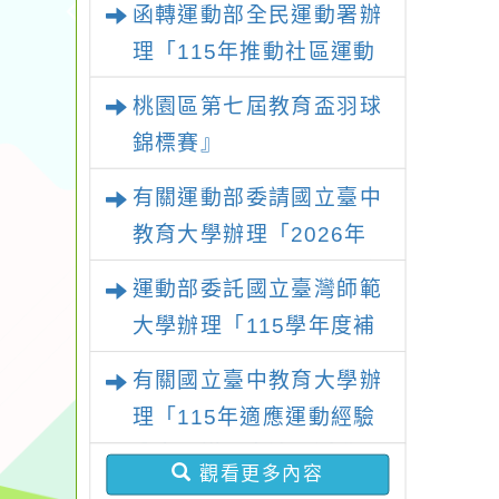
函轉運動部全民運動署辦
理「115年推動社區運動
俱樂部營運增能研習計
桃園區第七屆教育盃羽球
畫」1 份，請踴躍報名參
錦標賽』
加並本權責核予出席人員
有關運動部委請國立臺中
公(差)假登記
教育大學辦理「2026年
『王牌愛／礙運動』適應
運動部委託國立臺灣師範
運動系列徵選頒獎典禮暨
大學辦理「115學年度補
適應體育成果展」
助身心障礙運動推廣計
有關國立臺中教育大學辦
畫」延長收件期限至115
理「115年適應運動經驗
年7月31日止，請踴躍提
分享及議題交流」活動，
報計畫書及經費表
觀看更多內容
請踴躍報名參加