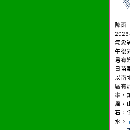
降雨
2026
氣象
午後
易有
日苗
以南
區有
率，
風，
石，
水。