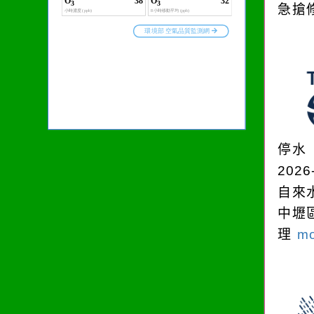
急搶
停水
2026
自來
中壢
理
mo