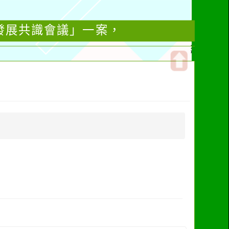
發展共識會議」一案，
開
啟
上
方
區
塊