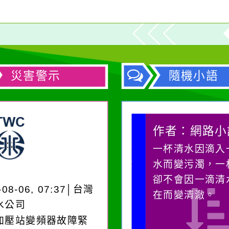
災害警示
隨機小語
作者：網路小語
作者：網路小語
生活是一面鏡子。你對
一杯清水因滴入一
它笑，它就對你笑；你
水而變污濁，一杯
對它哭，它也對你哭。
卻不會因一滴清水
-08-06, 07:37│台灣
在而變清澈。
水公司
加壓站變頻器故障緊