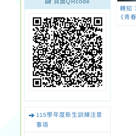
頁面QRcode
財團法人耀登炳
檢送本市暨鄰近縣市
轉知
育基金會、財團
易發生危險之開放性
《青春
金車文教基金會
水域名單，請協助加
節目
及台電電幻一號
強水域安全宣導
辦理【SEED永
能未來式-教師研
習營】
115學年度新生訓練注意
事項