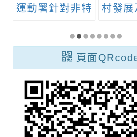
全
運動署針對非特
村發展
雲
定體育團體於
持署與
圖
115年1月1日至
工藝博
下
6月30日所核發
開發「
頁面QRcod
之合格教練、裁
行動教
判證照應予認可
遊戲I&
一案