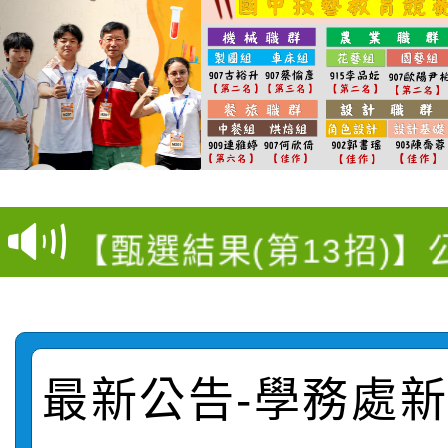
衛生福利部疾病管制署訂
推廣本市公共運輸服務
月3日至9月21日辦理
【選舉公告】本校115
屬員工、師生及家長 
用，防疫一體齊行動」
【甄選結果(第13招)】
評審委員會」及「教師
「我的減碳存摺2.0」
動
【甄選結果(第5招)】公
學年度第1學期第7次代
員會」之票選委員選舉
【甄選結果(第4招)】公
學年度第1學期第9次代
結果(第13招)
最新公告-學務處新聞
【甄選結果(第12招)】
學年度第1學期第9次代
結果(第5招)