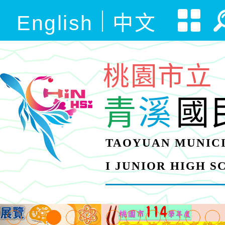
English
中文
桃園市立
青
溪
國
TAOYUAN MUNICI
I JUNIOR HIGH 