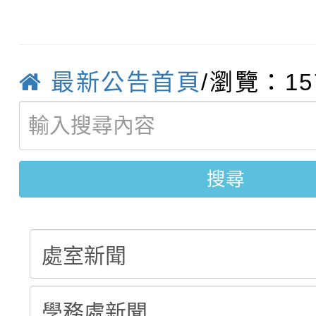
【甄選結果(第4招)】公
學年度第1學期第9次代
結果(第13招)
【甄選結果(第12招)】
學年度第1學期第9次代
結果(第5招)
轉知：桃園市115學年
學年度第1學期第7次代
結果(第4招)
最新公告首頁
/瀏覽：15
轉知：「桃園市115學
賽及師生本土語及新住
結果(第12招)
轉知：「115年金融知
比賽實施要點」
賽實施要點
搜尋
動辦法」