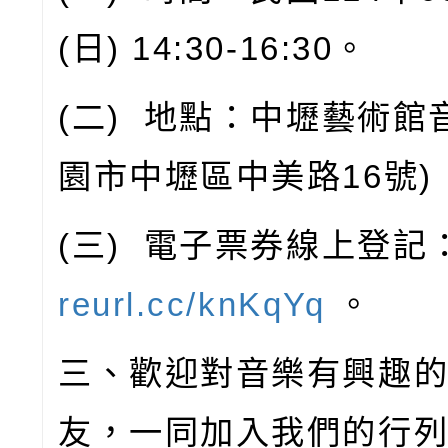
(
日
) 14:30-16:30
。
(
二
)
地點：中壢藝術館
園市中壢區中美路
16
號
)
(
三
)
電子票券線上登記
reurl.cc/knKqYq
。
三、歡迎對音樂有興趣
友，一同加入我們的行