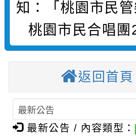
知：「桃園市民管
轉知：桃園市115年度
劇比賽實施要點」及修
畫影片一案
【甄選結果(第11招)】
敬師藝文競賽』實施計
桃園市民合唱團2
表
【甄選結果(第3招)】公
學年度第1學期第7次代
【甄選結果(第4招)】公
學年度第1學期第9次代
結果(第11招)
返回首頁
【甄選結果(第12招)】
學年度第1學期第9次代
結果(第3招)
轉知：桃園市115學年
學年度第1學期第7次代
結果(第4招)
轉知：「桃園市115學
賽及師生本土語及新住
結果(第12招)
轉知：「115年金融知
比賽實施要點」
賽實施要點
最新公告 / 內容類型：