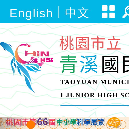
English
中文
桃園市立
青
溪
國
TAOYUAN MUNICI
I JUNIOR HIGH 