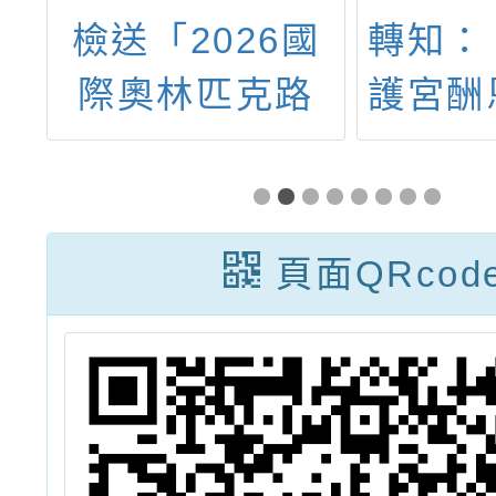
半
檢送「2026國
轉知：
門
際奧林匹克路
護宮酬
活
跑」活動資訊
醮盛
頁面QRcod