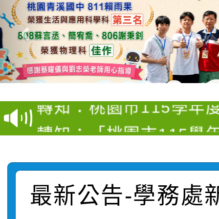
【甄選結果(第4招)】公
【甄選結果(第12招)】
學年度第1學期第9次代
轉知：桃園市115學年
學年度第1學期第7次代
結果(第4招)
轉知：「桃園市115學
賽及師生本土語及新住
結果(第12招)
轉知：「115年金融知
比賽實施要點」
賽實施要點
轉知臺中市政府政風處
動辦法」
最新公告-學務處
轉知：「115學年度全
城市手牽手，綠能透明