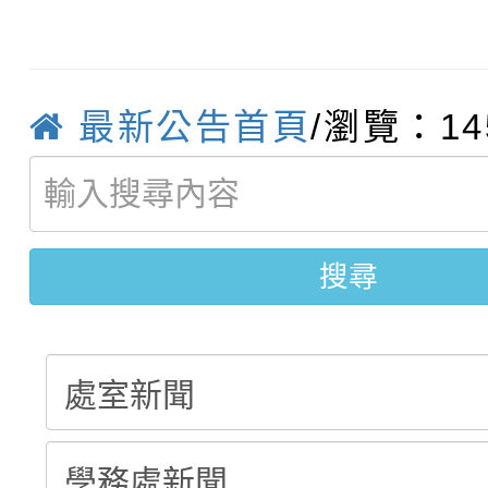
轉知臺中市政府政風處
動辦法」
轉知：「115學年度全
城市手牽手，綠能透明
最新公告首頁
/瀏覽：14
轉知：桃園市115年度
劇比賽實施要點」及修
畫影片一案
【甄選結果(第11招)】
敬師藝文競賽』實施計
表
【甄選結果(第3招)】公
學年度第1學期第7次代
搜尋
學年度第1學期第9次代
結果(第11招)
結果(第3招)