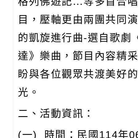
格列佛遊記…等多首合
目，壓軸更由兩團共同
的凱旋進行曲
-
選自歌劇
達》樂曲，節目內容精
盼與各位觀眾共渡美好
光。
二、活動資訊：
(
一
)
時間：民國
114
年
0