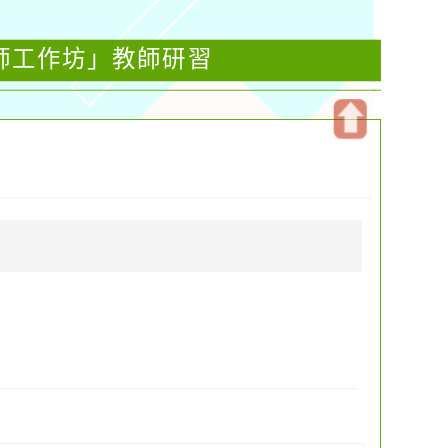
教師工作坊」教師研習
開
啟
上
方
區
塊