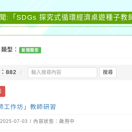
聞:「SDGs 探究式循環經濟桌遊種子
容類型：
新聞類型
：882
搜尋
出
教師工作坊」教師研習
25-07-03 / 內容狀態：啟用中