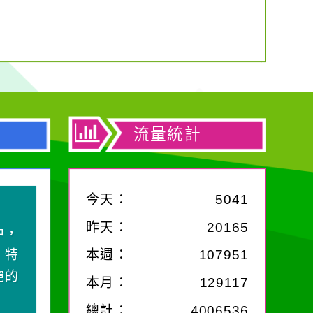
流量統計
今天：
5041
昨天：
20165
中，
，特
本週：
107951
麗的
本月：
129117
總計：
4006536