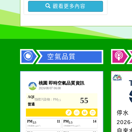
分享及議題交流」活動，
報計畫書及經費表
觀看更多內容
請踴躍報名參加
空氣品質
作者：網路小語
一杯清水因滴入一滴污
水而變污濁，一杯污水
停水
卻不會因一滴清水的存
2026
在而變清澈。
自來