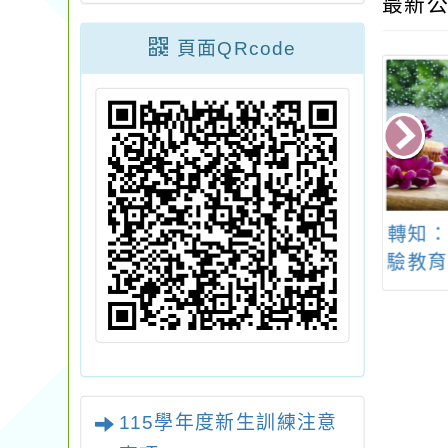
最新公
頁面QRcode
：奧萬大自然教
函轉宜蘭縣政府「安
轉知：
訂於113年8月
農溪自下湖橋至張公
驗教育
4日假奧萬大森林
圍親水公園河段水
果展
區辦理「野生動
域，暫停受理新案帶
查研習班」簡章1
客從事水域遊憩活動
份(如附件)
申請」公告1份
115學年度新生訓練注意