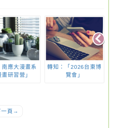
：南應大漫畫系
轉知：「2026台東博
青溪
漫畫研習營」
覽會」
「攀
七星
下一頁
→