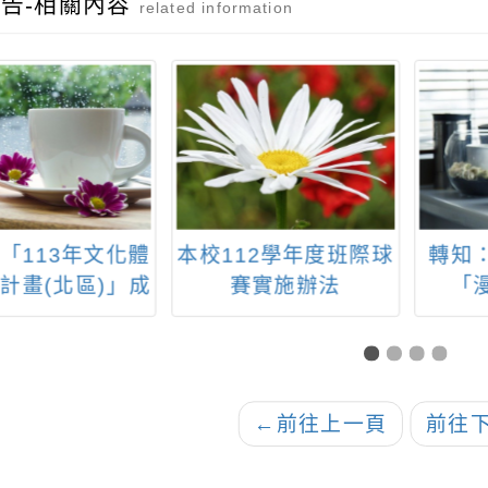
告-相關內容
related information
「113年文化體
本校112學年度班際球
轉知
計畫(北區)」成
賽實施辦法
「
暨徵件說明會
←
前往上一頁
前往