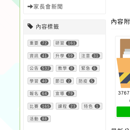
家長會新聞
內容
內容標籤
重要
72
研習
161
資訊
41
升學
59
注意
31
公告
532
教學
8
緊急
6
學習
40
節日
2
防疫
5
3767
報名
64
宣導
79
比賽
165
課程
23
特色
1
活動
88