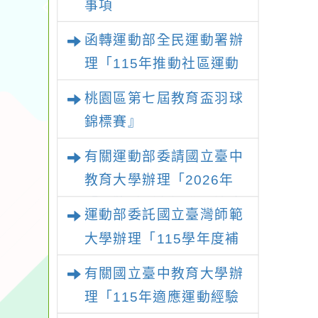
事項
函轉運動部全民運動署辦
理「115年推動社區運動
俱樂部營運增能研習計
桃園區第七屆教育盃羽球
畫」1 份，請踴躍報名參
錦標賽』
加並本權責核予出席人員
有關運動部委請國立臺中
公(差)假登記
教育大學辦理「2026年
『王牌愛／礙運動』適應
運動部委託國立臺灣師範
運動系列徵選頒獎典禮暨
大學辦理「115學年度補
適應體育成果展」
助身心障礙運動推廣計
有關國立臺中教育大學辦
畫」延長收件期限至115
理「115年適應運動經驗
年7月31日止，請踴躍提