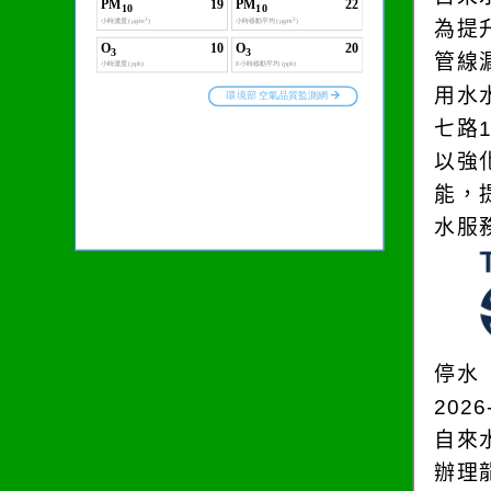
為提
管線
用水
七路
以強
能，
水服
停水
2026
自來
辦理