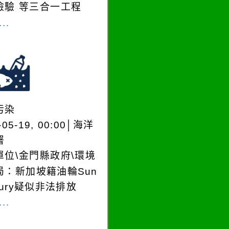
檢驗 等三合一工程
..
污染
-05-19, 00:00│海洋
署
單位\金門縣政府\環境
局：新加坡籍油輪Sun
cury疑似非法排放
..