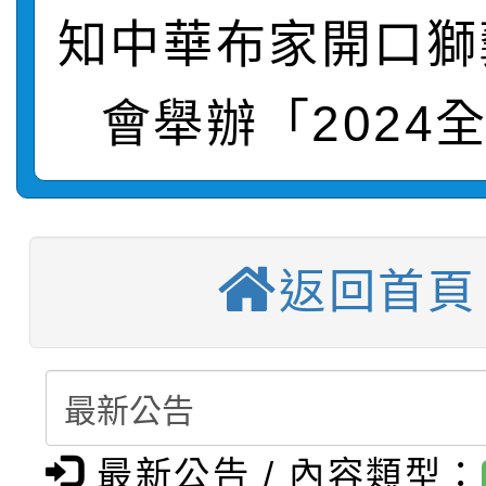
轉知：「115學年度全
城市手牽手，綠能透明
知中華布家開口獅
轉知：桃園市115年度
劇比賽實施要點」及修
畫影片一案
會舉辦「2024
【甄選結果(第11招)】
敬師藝文競賽』實施計
表
【甄選結果(第3招)】公
學年度第1學期第7次代
【甄選結果(第4招)】公
學年度第1學期第9次代
結果(第11招)
返回首頁
【甄選結果(第12招)】
學年度第1學期第9次代
結果(第3招)
轉知：桃園市115學年
學年度第1學期第7次代
結果(第4招)
轉知：「桃園市115學
賽及師生本土語及新住
結果(第12招)
最新公告 / 內容類型：