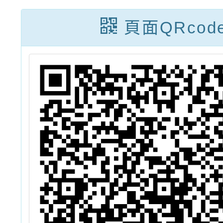
程
享好禮
頁面QRcod
躍報