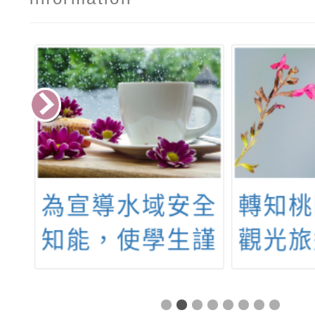
軟
為宣導水域安全
轉知桃
理
知能，使學生謹
觀光旅
盃
記水域安全觀
「20
錦
念，加強宣導。
拉松桃