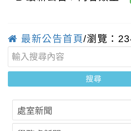
轉知：「115年金融知
比賽實施要點」
賽實施要點
轉知臺中市政府政風處
動辦法」
轉知：「115學年度全
城市手牽手，綠能透明
最新公告首頁
/瀏覽：23
轉知：桃園市115年度
劇比賽實施要點」及修
畫影片一案
【甄選結果(第11招)】
敬師藝文競賽』實施計
表
搜尋
【甄選結果(第3招)】公
學年度第1學期第7次代
學年度第1學期第9次代
結果(第11招)
結果(第3招)