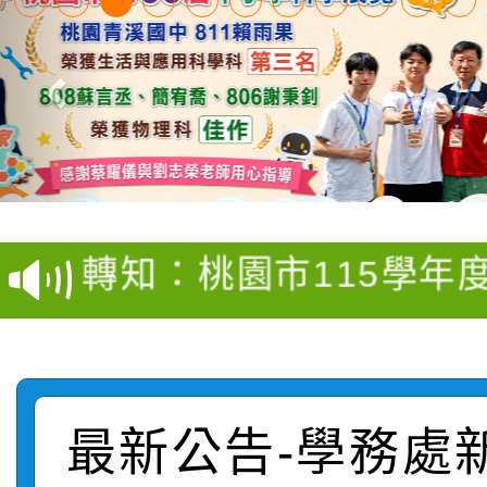
【甄選結果(第4招)】公
【甄選結果(第12招)】
學年度第1學期第9次代
轉知：桃園市115學年
學年度第1學期第7次代
結果(第4招)
轉知：「桃園市115學
賽及師生本土語及新住
結果(第12招)
轉知：「115年金融知
比賽實施要點」
賽實施要點
轉知臺中市政府政風處
動辦法」
最新公告-學務處