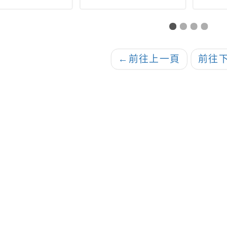
永續啟航」
畫：天天工作社PLAY
馬幼活動資訊
←
前往上一頁
前往