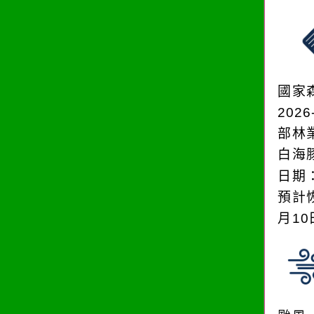
國家
2026
部林
白海
日期：
預計恢
月1