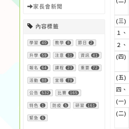
(二)
家長會新聞
(三)
內容標籤
１、
學習
40
教學
8
節日
2
２、
升學
59
注意
31
資訊
41
(四)
報名
64
課程
23
重要
72
(五)
活動
88
宣導
79
四、
公告
532
比賽
165
(一)
特色
1
防疫
5
研習
161
(二)
緊急
6