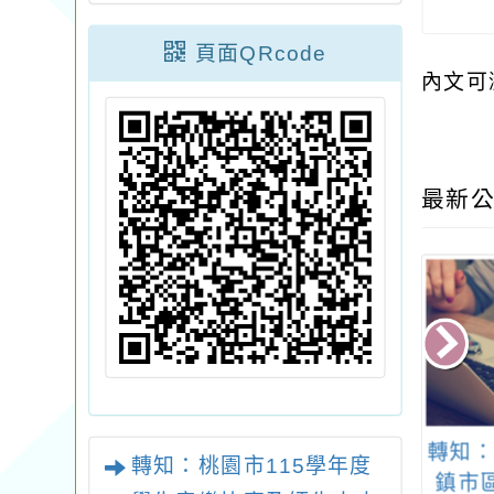
頁面QRcode
內文可
最新公
 教育部體育署推
桃園市立青溪國民中
轉知：
轉知：桃園市115學年度
運動科學研究發
學114學年度體育班轉
鎮市