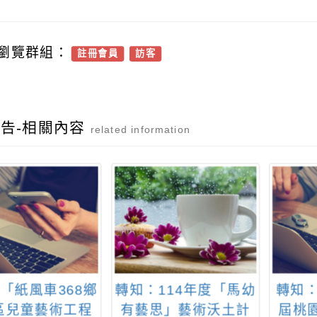
瀏覽群組：
註冊會員
訪客
告-相關內容
related information
「紙風車368鄉
轉知：114年度「馬幼
轉知：
區兒童藝術工程
有藝思」藝術沃土計
屆桃