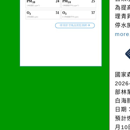
為提
理青
停水
more.
國家
2026
部林
白海
日期：
預計恢
月1