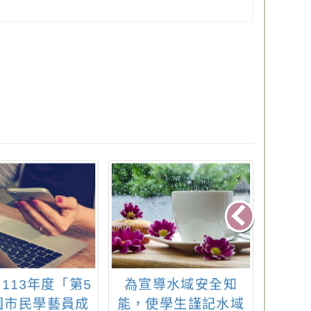
113年度「第5
為宣導水域安全知
有關
園市民學藝員成
能，使學生謹記水域
園市1