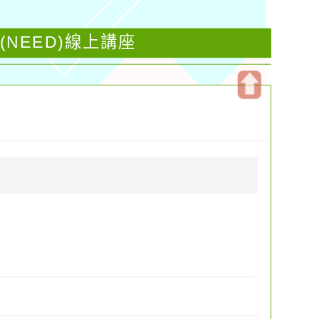
NEED)線上講座
開
啟
上
方
區
塊