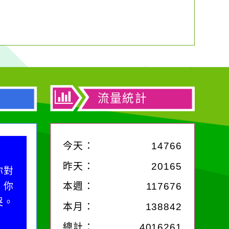
流量統計
今天：
14766
昨天：
20165
你對
；你
本週：
117676
哭。
本月：
138842
總計：
4016261