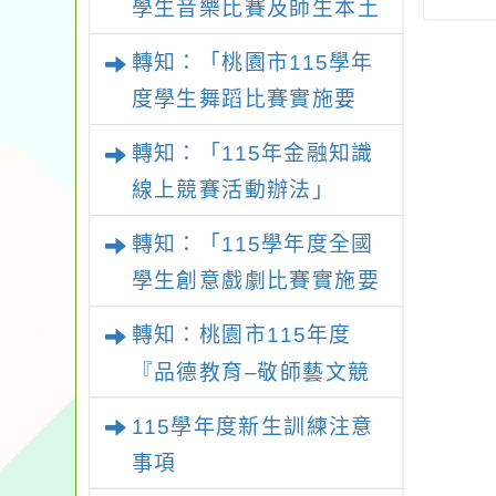
學生音樂比賽及師生本土
人才培育獎勵辦
學考錄取公告
－
語及新住民語歌謠比賽實
法」1份。
轉知：「桃園市115學年
施要點
度學生舞蹈比賽實施要
點」
轉知：「115年金融知識
線上競賽活動辦法」
轉知：「115學年度全國
學生創意戲劇比賽實施要
點」及修正內容對照表
轉知：桃園市115年度
『品德教育–敬師藝文競
賽』實施計畫
115學年度新生訓練注意
事項