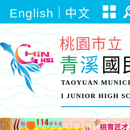
English
中文
桃園市立
青
溪
國
TAOYUAN MUNICI
I JUNIOR HIGH 