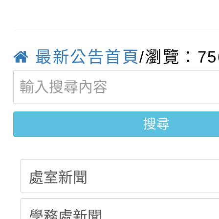
115學年度新生補報到
踴躍報名參加
絕-親子共學同樂會」
【甄選結果(第10招)】
結果
站幸福系列講座及成長
最新公告首頁
/瀏覽：75
【甄選結果(第2招)】公
學年度第1學期第7次代
報，惠請貴機關(學校)
轉知：本市公務人員協會
學年度第1學期第9次代
結果(第10招)
宣導。
函轉運動部全民運動署辦
9月16日本府B2大禮堂
結果(第2招)
搜尋
推動社區運動俱樂部營
1次會員大會暨第7屆會
計畫」1 份，請踴躍報
權責核予出席人員公(差