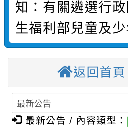
知：有關遴選行政
【甄選結果(第2招)】公
學年度第1學期第7次代
報，惠請貴機關(學校)
轉知：本市公務人員協會
學年度第1學期第9次代
結果(第10招)
生福利部兒童及少
宣導。
函轉運動部全民運動署辦
9月16日本府B2大禮堂
結果(第2招)
【甄選結果(第11招)】
推動社區運動俱樂部營
1次會員大會暨第7屆會
返回首頁
【甄選結果(第3招)】公
學年度第1學期第7次代
計畫」1 份，請踴躍報
桃園市家庭教育中心「
學年度第1學期第9次代
結果(第11招)
權責核予出席人員公(差
「校園短影音徵選活動
程資訊」、「暑期親子
結果(第3招)
115學年度新生訓練注
員」簡章及活動海報，
「祖孫樂淘桃」、「愛
最新公告 / 內容類型：