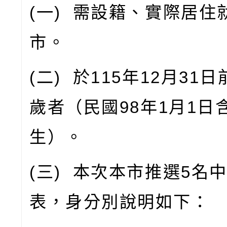
(
一
)
需設籍、實際居住
市。
(
二
)
於
115
年
12
月
31
日
歲者（民國
98
年
1
月
1
日
生）。
(
三
)
本次本市推選
5
名
表，身分別說明如下：