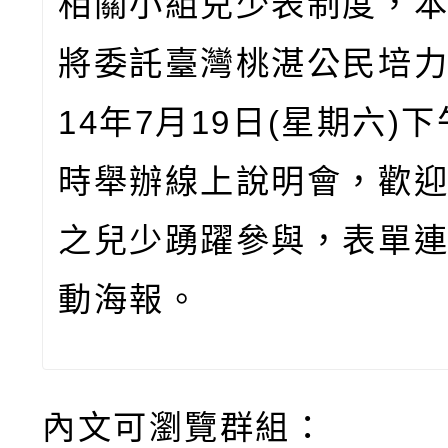
相關小組兒少表制度，
將委託臺灣桃湛公民培
14
年
7
月
19
日
(
星期六
)
下
時舉辦線上說明會，歡
之兒少踴躍參與，表單
動海報。
內文可瀏覽群組：