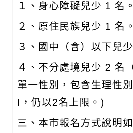
１、身心障礙兒少
1
名
２、原住民族兒少
1
名
３、國中（含）以下兒
４、不分處境兒少
2
名
單一性別，包含生理性
I
，仍以
2
名上限。
)
三、本市報名方式說明