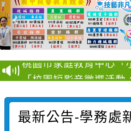
【甄選結果(第11招)】
【甄選結果(第3招)】公
學年度第1學期第7次代
桃園市家庭教育中心「
學年度第1學期第9次代
結果(第11招)
「校園短影音徵選活動
程資訊」、「暑期親子
結果(第3招)
115學年度新生訓練注
員」簡章及活動海報，
「祖孫樂淘桃」、「愛
115學年度新生補報到
踴躍報名參加
絕-親子共學同樂會」
最新公告-學務處
【甄選結果(第10招)】
結果
站幸福系列講座及成長