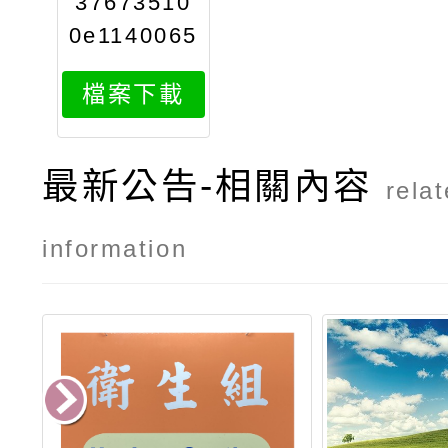
37673510
0e1140065
015attach
檔案下載
1
最新公告-相關內容
rela
information