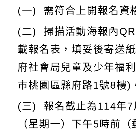
(
一
)
需符合上開報名資
(
二
)
掃描活動海報內
QR
載報名表，填妥後寄送
府社會局兒童及少年福
市桃園區縣府路
1
號
8
樓
)
(
三
)
報名截止為
114
年
7
（星期一）下午
5
時前（