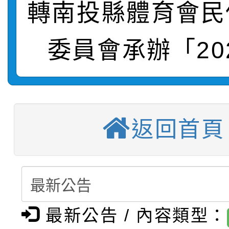
轉知：「115學年度全
城市手牽手，綠能透明
轉南投縣體育會民
轉知：桃園市115年度
劇比賽實施要點」及修
畫影片一案
委員會承辦「20
【甄選結果(第11招)】
敬師藝文競賽』實施計
表
【甄選結果(第3招)】公
學年度第1學期第7次代
【甄選結果(第4招)】公
學年度第1學期第9次代
結果(第11招)
返回首頁
【甄選結果(第12招)】
學年度第1學期第9次代
結果(第3招)
轉知：桃園市115學年
學年度第1學期第7次代
結果(第4招)
轉知：「桃園市115學
賽及師生本土語及新住
結果(第12招)
最新公告 / 內容類型：