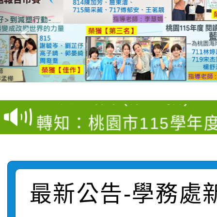
【甄選結果(第4招)】公
【甄選結果(第12招)】
學年度第1學期第9次代
轉知：桃園市115學年
學年度第1學期第7次代
結果(第4招)
轉知：「桃園市115學
賽及師生本土語及新住
結果(第12招)
轉知：「115年金融知
比賽實施要點」
賽實施要點
最新公告-學務處
轉知臺中市政府政風處
動辦法」