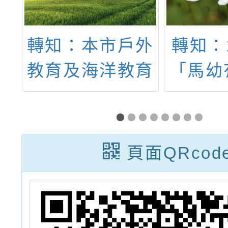
導
轉知：本市戶外
轉知：
練
教育及海洋教育
「馬幼
中心辦理相關影
藝術沃
片競賽事項提醒
「菌村
術教
頁面QRcod