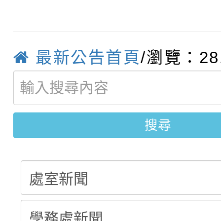
轉知：「115年金融知
比賽實施要點」
賽實施要點
轉知臺中市政府政風處
動辦法」
最新公告首頁
/瀏覽：28
轉知：「115學年度全
城市手牽手，綠能透明
轉知：桃園市115年度
劇比賽實施要點」及修
畫影片一案
【甄選結果(第11招)】
敬師藝文競賽』實施計
表
搜尋
【甄選結果(第3招)】公
學年度第1學期第7次代
學年度第1學期第9次代
結果(第11招)
結果(第3招)