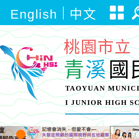
English
中文
桃園市立
青
溪
國
TAOYUAN MUNICI
I JUNIOR HIGH 