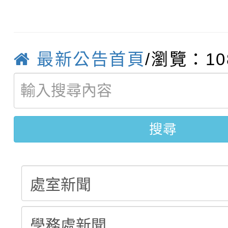
轉知臺中市政府政風處
動辦法」
轉知：「115學年度全
城市手牽手，綠能透明
最新公告首頁
/瀏覽：10
轉知：桃園市115年度
劇比賽實施要點」及修
畫影片一案
【甄選結果(第11招)】
敬師藝文競賽』實施計
表
搜尋
【甄選結果(第3招)】公
學年度第1學期第7次代
學年度第1學期第9次代
結果(第11招)
結果(第3招)