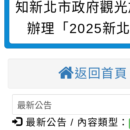
知新北市政府觀光
轉知：桃園市115年度
劇比賽實施要點」及修
畫影片一案
辦理「2025新
【甄選結果(第11招)】
敬師藝文競賽』實施計
表
【甄選結果(第3招)】公
學年度第1學期第7次代
【甄選結果(第4招)】公
學年度第1學期第9次代
結果(第11招)
返回首頁
【甄選結果(第12招)】
學年度第1學期第9次代
結果(第3招)
轉知：桃園市115學年
學年度第1學期第7次代
結果(第4招)
轉知：「桃園市115學
賽及師生本土語及新住
結果(第12招)
最新公告 / 內容類型：
轉知：「115年金融知
比賽實施要點」
賽實施要點