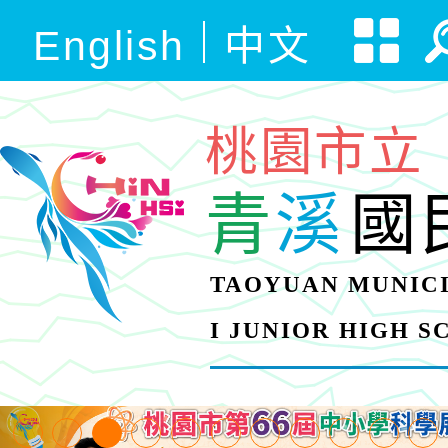
English
中文
桃園市立
青
溪
國
TAOYUAN MUNICI
I JUNIOR HIGH 