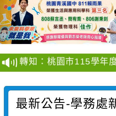
【甄選結果(第4招)】公
【甄選結果(第12招)】
學年度第1學期第9次代
轉知：桃園市115學年
學年度第1學期第7次代
結果(第4招)
轉知：「桃園市115學
賽及師生本土語及新住
結果(第12招)
轉知：「115年金融知
比賽實施要點」
賽實施要點
轉知臺中市政府政風處
動辦法」
最新公告-學務處
轉知：「115學年度全
城市手牽手，綠能透明