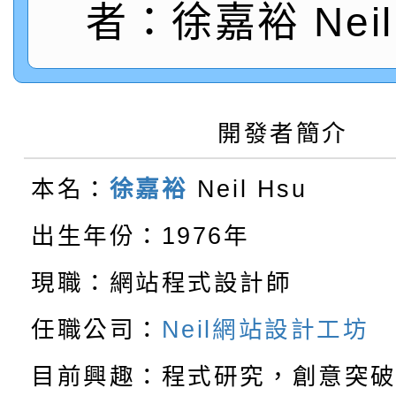
者：徐嘉裕 Neil 
轉知：「115學年度全
城市手牽手，綠能透明
轉知：桃園市115年度
劇比賽實施要點」及修
畫影片一案
【甄選結果(第11招)】
敬師藝文競賽』實施計
表
開發者簡介
【甄選結果(第3招)】公
學年度第1學期第7次代
本名：
徐嘉裕
Neil Hsu
【甄選結果(第4招)】公
學年度第1學期第9次代
結果(第11招)
出生年份：1976年
【甄選結果(第12招)】
學年度第1學期第9次代
結果(第3招)
現職：網站程式設計師
轉知：桃園市115學年
學年度第1學期第7次代
結果(第4招)
任職公司：
Neil網站設計工坊
轉知：「桃園市115學
賽及師生本土語及新住
結果(第12招)
目前興趣：程式研究，創意突