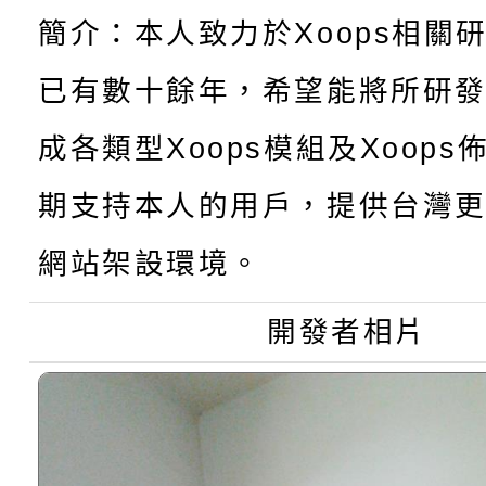
轉知：「115年金融知
比賽實施要點」
賽實施要點
簡介：本人致力於Xoops相關
轉知臺中市政府政風處
動辦法」
已有數十餘年，希望能將所研
轉知：「115學年度全
城市手牽手，綠能透明
成各類型Xoops模組及Xoop
轉知：桃園市115年度
劇比賽實施要點」及修
畫影片一案
期支持本人的用戶，提供台灣更
【甄選結果(第11招)】
敬師藝文競賽』實施計
表
網站架設環境。
【甄選結果(第3招)】公
學年度第1學期第7次代
開發者相片
學年度第1學期第9次代
結果(第11招)
結果(第3招)