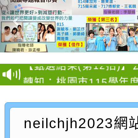
【甄選結果(第4招)】公
【甄選結果(第12招)】
學年度第1學期第9次代
轉知：桃園市115學年
學年度第1學期第7次代
結果(第4招)
轉知：「桃園市115學
賽及師生本土語及新住
結果(第12招)
轉知：「115年金融知
比賽實施要點」
賽實施要點
neilchjh2023
轉知臺中市政府政風處
動辦法」