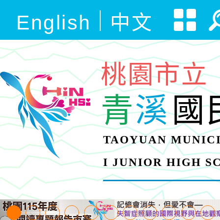
English
中文
桃園市立
青
溪
國
TAOYUAN MUNICI
I JUNIOR HIGH 