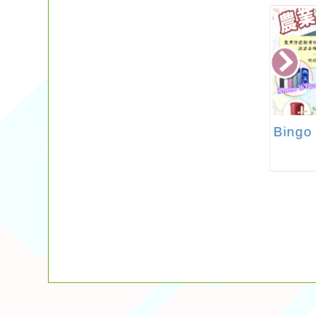
中華民國體育運
桃園市立青溪國民中
Bin
會辦理「勇者之
學113學年度體育班轉
Path of the
學考暨新生二招入學
ve」活動簡章1份
甄選公告