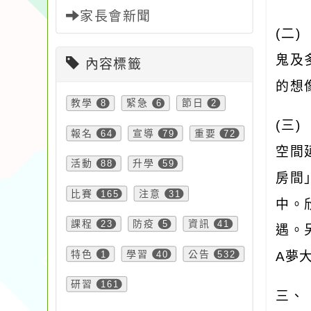
家長會新聞
(
二
鬼及
內容標籤
的想
教學
8
緊急
6
節日
2
(
三
)
報名
64
宣導
79
重要
72
空間
活動
88
升學
59
房間
比賽
165
注意
31
中。
課程
23
防疫
5
資訊
41
遇。
特色
1
學習
40
公告
532
A
夢
研習
161
三、