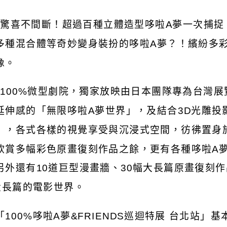
)
驚喜不間斷！超過百種立體造型哆啦
A
夢一次捕捉
多種混合體等奇妙變身裝扮的哆啦
A
夢？！繽紛多
像。
 100%
微型劇院，獨家放映由日本團隊專為台灣展
延伸感的「無限哆啦
A
夢世界」，及結合
3D
光雕投
」，各式各樣的視覺享受與沉浸式空間，彷彿置身
欣賞多幅彩色原畫復刻作品之餘，更有各種哆啦
A
另外還有
10
道巨型漫畫牆、
30
幅大長篇原畫復刻作
大長篇的電影世界。
「
100%
哆啦
A
夢
&FRIENDS
巡迴特展
台北站」基