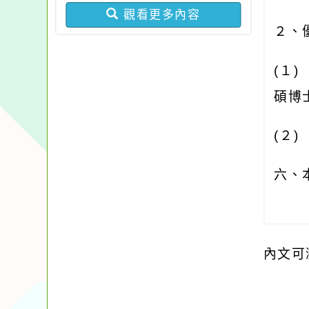
觀看更多內容
２、
(
１
碩博
(
２
六、
內文可