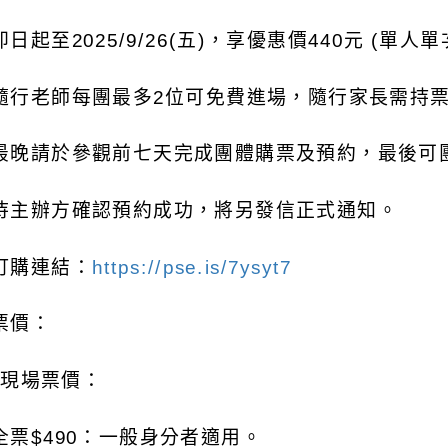
即日起至
2025/9/26(
五
)
，享優惠價
440
元
(
單人單
隨行老師每團最多
2
位可免費進場，隨行家長需持
最晚請於參觀前七天完成團體購票及預約，最後可
待主辦方確認預約成功，將另發信正式通知。
訂購連結：
https://pse.is/7ysyt7
票價：
)
現場票價：
全票
$490
：一般身分者適用。