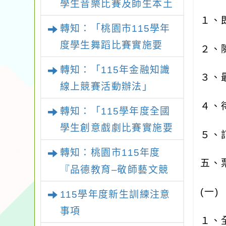
學生音樂比賽及師生本土
語及新住民語歌謠比賽實
１、
轉知：「桃園市115學年
施要點
度學生舞蹈比賽實施要
２、
點」
轉知：「115年金融知識
３、
線上競賽活動辦法」
４、
轉知：「115學年度全國
學生創意戲劇比賽實施要
５、
點」及修正內容對照表
轉知：桃園市115年度
五、
『品德教育–敬師藝文競
賽』實施計畫
(
一
115學年度新生訓練注意
事項
１、