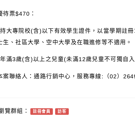
優待票
$470
：
)
持大專院校
(
含
)
以下有效學生證件，以當學期註冊
士生、社區大學、空中大學及在職進修等不適用。
)
年滿
3
歲
(
含
)
以上之兒童
(
未滿
12
歲兒童不可獨自入
本案聯絡人：通路行銷中心，服務專線
:
（
02
）
264
瀏覽群組：
註冊會員
訪客