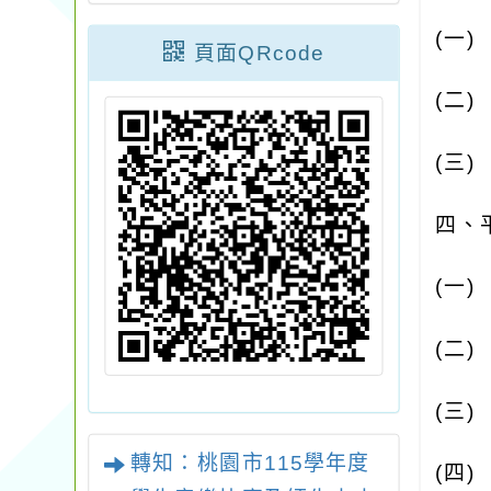
(
一
頁面QRcode
(
二
(
三
四、
(
一
(
二
(
三
轉知：桃園市115學年度
(
四