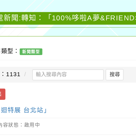
新聞:轉知：「100%哆啦A夢&FRIEN
容類型：
新聞類型
：1131
搜尋
出
S巡迴特展 台北站」
/ 內容狀態：啟用中