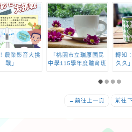
go！農業影音大挑
「桃園市立瑞原國民
轉知：
戰」
中學115學年度體育班
久久
新生入學暨轉學生甄
選簡章」乙份
←
前往上一頁
前往