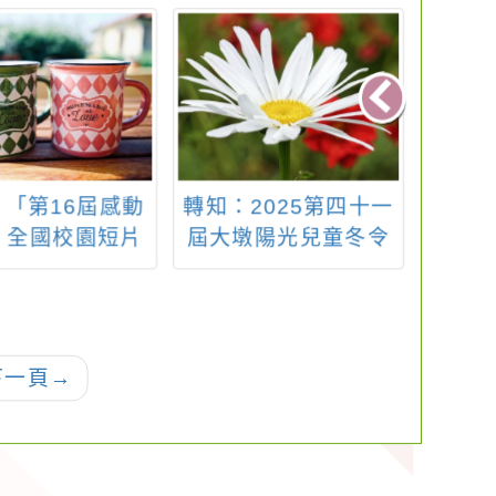
「第16屆感動
轉知：2025第四十一
有關
」全國校園短片
屆大墩陽光兒童冬令
國國民
徵選活動
營
假游
一
下一頁
→