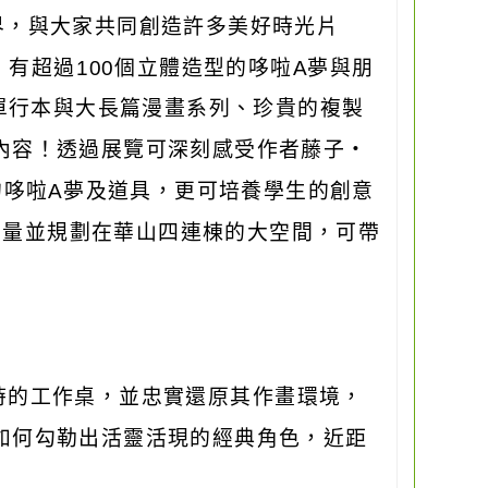
界，與大家共同創造許多美好時光片
》有超過
100
個立體造型的哆啦
A
夢與朋
單行本與大長篇漫畫系列、珍貴的複製
內容！透過展覽可深刻感受作者藤子・
的哆啦
A
夢及道具，更可培養學生的創意
品量並規劃在華山四連棟的大空間，可帶
時的工作桌，並忠實還原其作畫環境，
如何勾勒出活靈活現的經典角色，近距