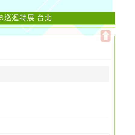
DS巡迴特展 台北
開
啟
上
方
區
塊