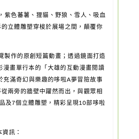
，紫色蕃薯、狸貓、野狼、雪人、吸血
彩的立體雕塑穿梭於展場之間，顛覆你
覽製作的原創短篇動畫；透過鏡面打造
影漫畫單行本的「大雄的互動漫畫閱讀
於充滿奇幻與樂趣的哆啦
A
夢冒險故事
夢從兩旁的牆壁中躍然而出，與觀眾相
品及
7
個立體雕塑，精彩呈現
10
部哆啦
本資訊：