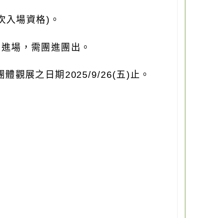
次入場資格
)
。
票進場，需團進團出。
團體觀展之日期
2025/9/26(
五
)
止。