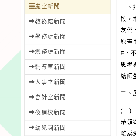
處室新聞
一、
段，
教務處新聞
友們
學務處新聞
原畫
總務處新聞
F
・
思考
輔導室新聞
給師
人事室新聞
二、
會計室新聞
(
一
夜補校新聞
帶領
幼兒園新聞
離感