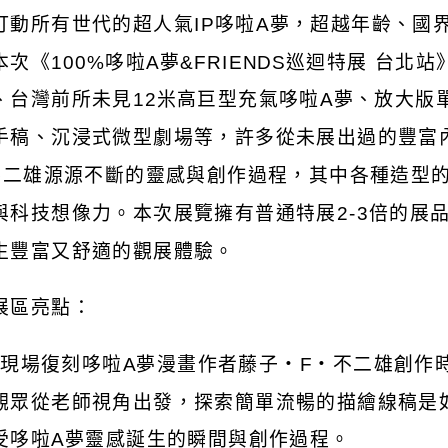
打動所有世代的超人氣
IP
哆啦
A
夢，超越年齡、國
本次《
100%
哆啦
A
夢
&FRIENDS
巡迴特展
台北站
、台灣前所未見
12
米高巨型充氣哆啦
A
夢、放大版
手稿、沉浸式微型劇場等，許多從未展出過的豐富
不二雄源源不斷的靈感與創作過程，其中各種造型
與科技想像力。本次展覽擁有普通特展
2-3
倍的展
生豐富又舒適的觀展體驗。
展區亮點：
)
現場復刻哆啦
A
夢漫畫作者藤子・
F
・不二雄創作
觀眾從老師視角出發，探索簡單流暢的描繪線稿是
受哆啦
A
夢靈感誕生的瞬間與創作過程。