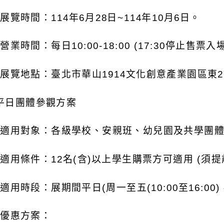
)
展覽時間：
114
年
6
月
28
日
~114
年
10
月
6
日。
)
營業時間：每日
10:00-18:00 (17:30
停止售票入
)
展覽地點：臺北市華山
1914
文化創意產業園區東
2
平日團體參觀方案
)
適用對象：各級學校、安親班、幼兒園及共學團
)
適用條件：
12
名
(
含
)
以上學生購票方可適用
(
須提
)
適用時段：展期間平日
(
周一至五
(10:00
至
16:00)
)
優惠方案：