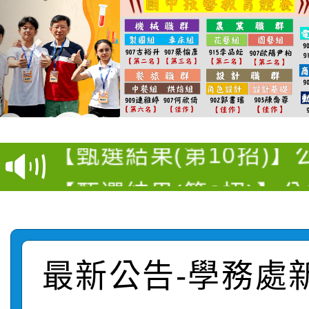
115學年度新生訓練注
115學年度新生補報到
【甄選結果(第10招)】
結果
【甄選結果(第2招)】公
學年度第1學期第7次代
轉知：本市公務人員協會
學年度第1學期第9次代
結果(第10招)
函轉運動部全民運動署辦
9月16日本府B2大禮堂
結果(第2招)
最新公告-學務處
桃園區第七屆教育盃羽
推動社區運動俱樂部營
1次會員大會暨第7屆會