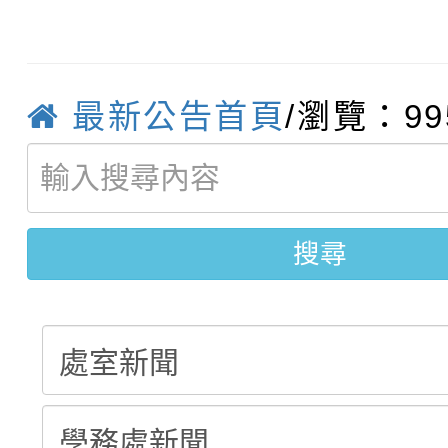
函轉運動部全民運動署辦
9月16日本府B2大禮堂
結果(第2招)
桃園區第七屆教育盃羽
推動社區運動俱樂部營
1次會員大會暨第7屆會
最新公告首頁
/瀏覽：99
【甄選結果(第9招)】公
計畫」1 份，請踴躍報
【甄選結果(第1招)】公
學年度第1學期第7次代
權責核予出席人員公(差
【甄選結果(第3招)】公
學年度第1學期第9次代
結果(第9招)
搜尋
學年度第1學期第8次代
結果(第1招)
結果(第3招)