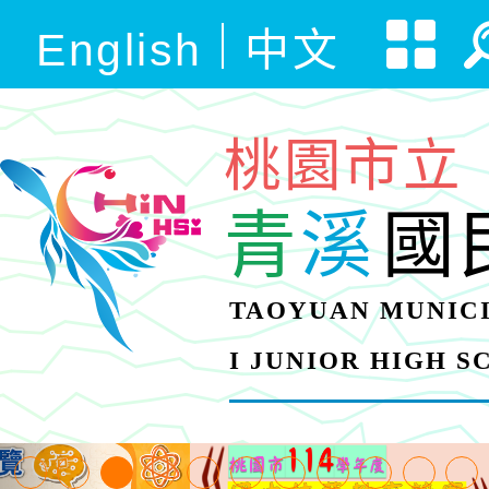
English
中文
桃園市立
青
溪
國
TAOYUAN MUNICI
I JUNIOR HIGH 