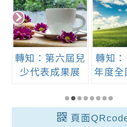
糧
轉知：第六屆兒
轉知：
人
少代表成果展
年度全
心
「襯著星光的我
蹈比
食
們」系列活動
理
頁面QRcod