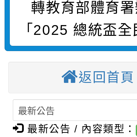
轉教育部體育署
【甄選結果(第9招)】公
計畫」1 份，請踴躍報
「2025 總統盃
【甄選結果(第1招)】公
學年度第1學期第7次代
權責核予出席人員公(差
【甄選結果(第3招)】公
學年度第1學期第9次代
結果(第9招)
115學年度新生訓練注
學年度第1學期第8次代
結果(第1招)
返回首頁
115學年度新生補報到
結果(第3招)
【甄選結果(第10招)】
結果
【甄選結果(第2招)】公
學年度第1學期第7次代
最新公告 / 內容類型：
轉知：本市公務人員協會
學年度第1學期第9次代
結果(第10招)