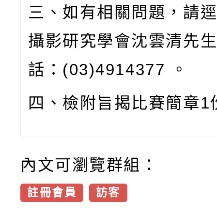
三、如有相關問題，請
攝影研究學會沈雲清先
話：
(03)4914377
。
四、檢附旨揭比賽簡章
1
內文可瀏覽群組：
註冊會員
訪客