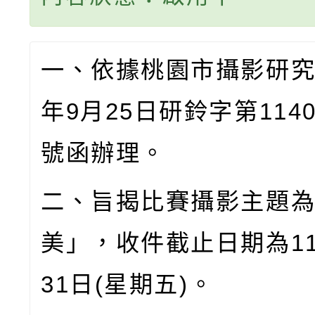
一、依據桃園市攝影研
年
9
月
25
日研鈴字第
114
號函辦理。
二、旨揭比賽攝影主題
美」，收件截止日期為
1
31
日
(
星期五
)
。