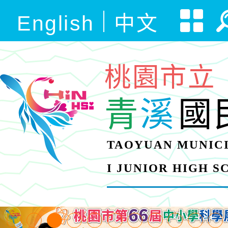
English
中文
桃園市立
青
溪
國
TAOYUAN MUNICI
I JUNIOR HIGH 