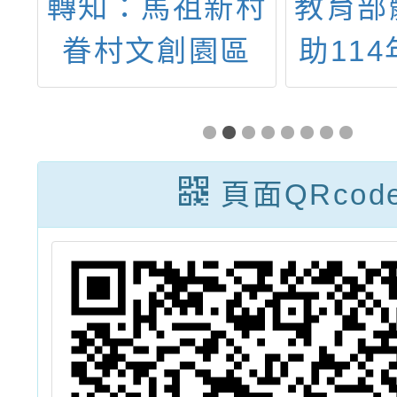
：馬祖新村
教育部體育署
村文創園區
助114年學校
一樣的馬村
動水域運動經
」主題特展
申請案，請於
113年11月15
頁面QRcod
下午5時前至
「教育部體育
推動水域運動
畫申請平臺」