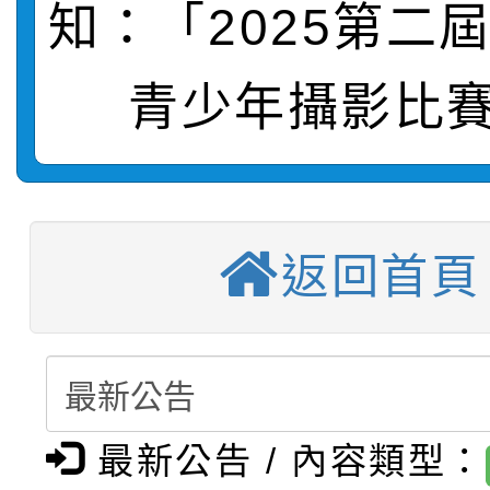
知：「2025第二
【甄選結果(第1招)】公
學年度第1學期第7次代
權責核予出席人員公(差
青少年攝影比賽
【甄選結果(第3招)】公
學年度第1學期第9次代
結果(第9招)
115學年度新生訓練注
學年度第1學期第8次代
結果(第1招)
115學年度新生補報到
結果(第3招)
返回首頁
【甄選結果(第10招)】
結果
【甄選結果(第2招)】公
學年度第1學期第7次代
轉知：本市公務人員協會
學年度第1學期第9次代
結果(第10招)
最新公告 / 內容類型：
函轉運動部全民運動署辦
9月16日本府B2大禮堂
結果(第2招)