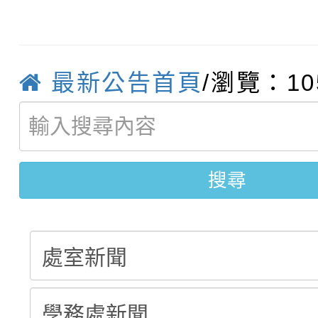
桃園區第七屆教育盃羽
推動社區運動俱樂部營
1次會員大會暨第7屆會
【甄選結果(第9招)】公
計畫」1 份，請踴躍報
最新公告首頁
/瀏覽：10
【甄選結果(第1招)】公
學年度第1學期第7次代
權責核予出席人員公(差
【甄選結果(第3招)】公
學年度第1學期第9次代
結果(第9招)
學年度第1學期第8次代
結果(第1招)
搜尋
結果(第3招)