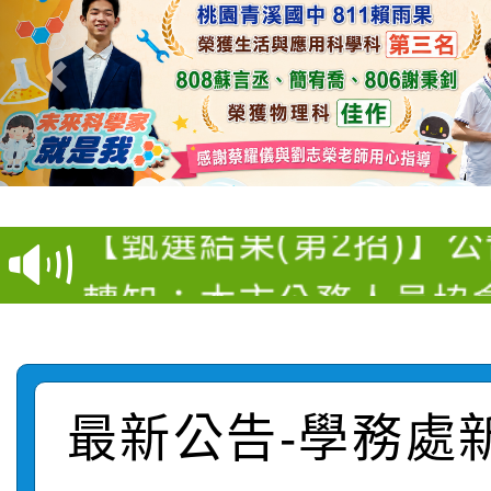
115學年度新生訓練注
115學年度新生補報到
【甄選結果(第10招)】
結果
【甄選結果(第2招)】公
學年度第1學期第7次代
轉知：本市公務人員協會
學年度第1學期第9次代
結果(第10招)
函轉運動部全民運動署辦
9月16日本府B2大禮堂
結果(第2招)
桃園區第七屆教育盃羽
推動社區運動俱樂部營
1次會員大會暨第7屆會
最新公告-學務處
【甄選結果(第9招)】公
計畫」1 份，請踴躍報