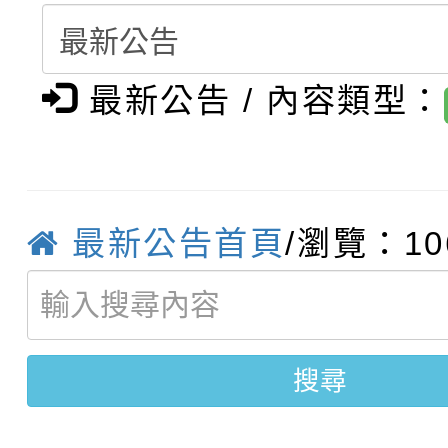
轉知：「桃園市115學
賽及師生本土語及新住
結果(第12招)
轉知：「115年金融知
比賽實施要點」
賽實施要點
最新公告 / 內容類型：
轉知臺中市政府政風處
動辦法」
轉知：「115學年度全
城市手牽手，綠能透明
最新公告首頁
/瀏覽：10
轉知：桃園市115年度
劇比賽實施要點」及修
畫影片一案
【甄選結果(第11招)】
敬師藝文競賽』實施計
表
【甄選結果(第3招)】公
學年度第1學期第7次代
搜尋
學年度第1學期第9次代
結果(第11招)