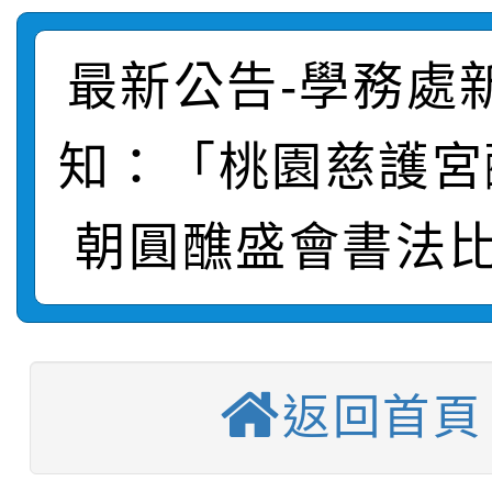
轉知臺中市政府政風處
動辦法」
最新公告-學務處
轉知：「115學年度全
城市手牽手，綠能透明
知：「桃園慈護宮
轉知：桃園市115年度
劇比賽實施要點」及修
畫影片一案
【甄選結果(第11招)】
敬師藝文競賽』實施計
表
朝圓醮盛會書法比
【甄選結果(第3招)】公
學年度第1學期第7次代
【甄選結果(第4招)】公
學年度第1學期第9次代
結果(第11招)
【甄選結果(第12招)】
學年度第1學期第9次代
結果(第3招)
返回首頁
轉知：桃園市115學年
學年度第1學期第7次代
結果(第4招)