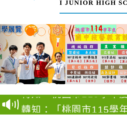
I JUNIOR HIGH 
【甄選結果(第4招)】公
【甄選結果(第12招)】
學年度第1學期第9次代
轉知：桃園市115學年
學年度第1學期第7次代
結果(第4招)
轉知：「桃園市115學
賽及師生本土語及新住
結果(第12招)
轉知：「115年金融知
比賽實施要點」
賽實施要點