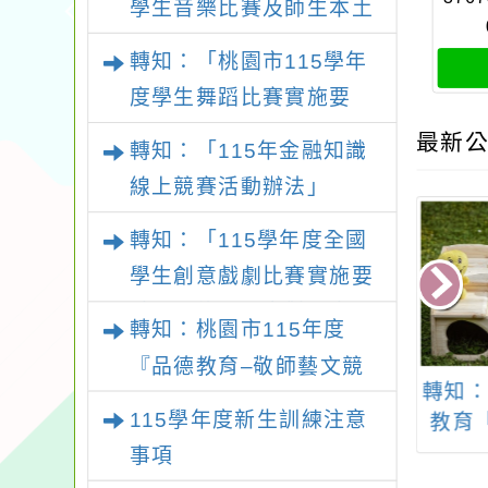
學生音樂比賽及師生本土
語及新住民語歌謠比賽實
轉知：「桃園市115學年
施要點
度學生舞蹈比賽實施要
點」
最新公
轉知：「115年金融知識
線上競賽活動辦法」
轉知：「115學年度全國
學生創意戲劇比賽實施要
點」及修正內容對照表
轉知：桃園市115年度
『品德教育–敬師藝文競
：「《自由狂
轉知：「114學年度上
轉知：
賽』實施計畫
115學年度新生訓練注意
 鹿特丹愛樂銅管
學期台北青管附屬團
教育
團音樂會」
隊招生」
事項