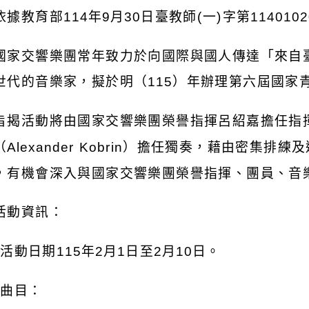
依據教育部
114
年
9
月
30
日臺教師
(
一
)
字第
1140102
國家交響樂團常年致力於向國際與國人傳達「來自
世代的音樂家，擬於明（
115
）年辦理第六屆國家
旨揭活動將由國家交響樂團榮譽指揮呂紹嘉擔任指
（
Alexander Kobrin
）擔任獨奏，藉由密集排練及
，有機會深入與國家交響樂團榮譽指揮、團員、音
活動資訊：
)
活動日期
115
年
2
月
1
日至
2
月
10
日。
)
曲目：