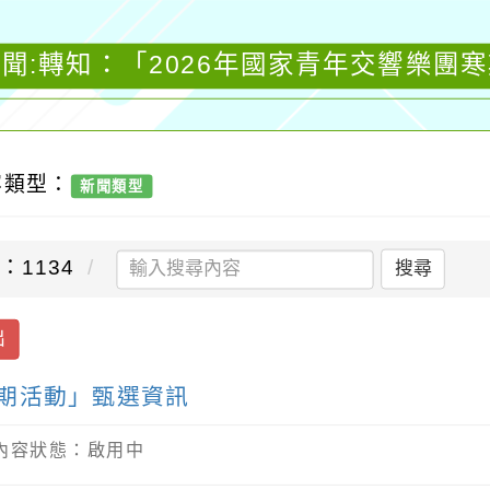
聞:轉知：「2026年國家青年交響樂團
容類型：
新聞類型
：1134
搜尋
出
寒期活動」甄選資訊
/ 內容狀態：啟用中