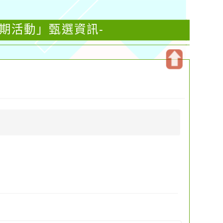
寒期活動」甄選資訊-
開
啟
上
方
區
塊