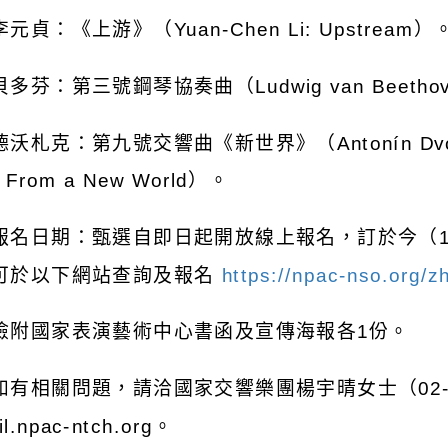
李元貞：《上游》（
Yuan-Chen Li: Upstream
）
貝多芬：第三號鋼琴協奏曲（
Ludwig van Beethov
德沃札克：第九號交響曲《新世界》（
Antonín Dv
, From a New World
）。
報名日期：甄選自即日起開放線上報名，訂於今（
可於以下網站查詢及報名
https://npac-nso.org/z
檢附國家表演藝術中心書函及宣傳海報各
1
份。
如有相關問題，請洽國家交響樂團楊宇晴女士（
02
l.npac-ntch.org
。