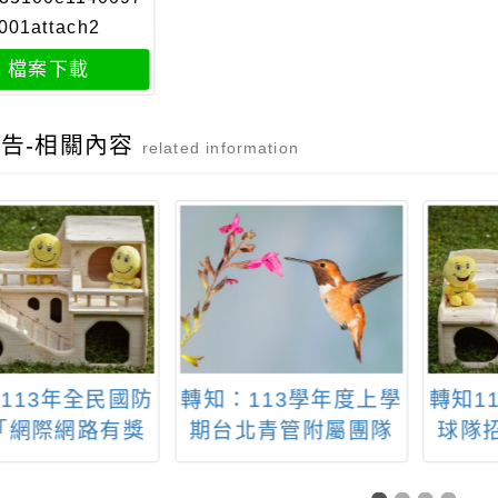
001attach2
檔案下載
告-相關內容
related information
113年全民國防
轉知：113學年度上學
轉知1
「網際網路有獎
期台北青管附屬團隊
球隊
徵答活動」
招生
訊，
知，