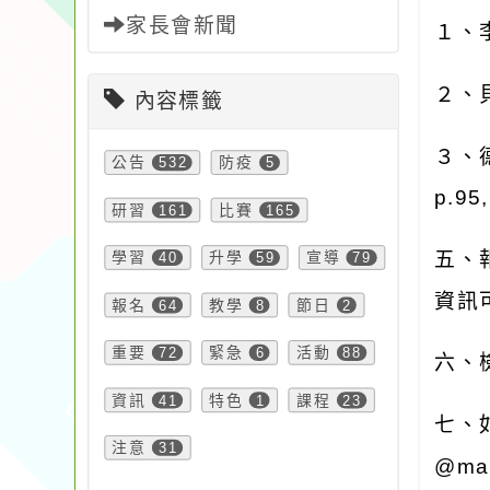
家長會新聞
１、
２、
內容標籤
３、
公告
532
防疫
5
p.95
研習
161
比賽
165
五、
學習
40
升學
59
宣導
79
資訊
報名
64
教學
8
節日
2
重要
72
緊急
6
活動
88
六、
資訊
41
特色
1
課程
23
七、
注意
31
@mai