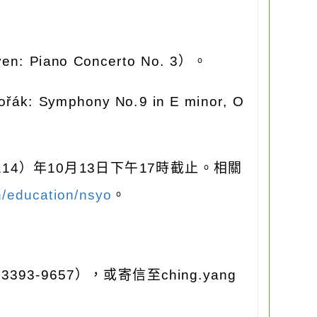
。
en: Piano Concerto No. 3
）。
ořák: Symphony No.9 in E minor, O
114
）年
10
月
13
日下午
17
時截止。相關
h/education/nsyo
。
-3393-9657
），或寄信至
ching.yang