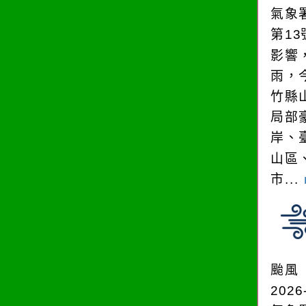
氣象
第1
影響
雨，今
竹縣
局部
岸、
山區
市...
颱風
2026