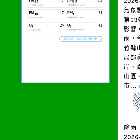
2026
在而變清澈。
氣象
第1
影響
雨，今
竹縣
局部
岸、
山區
市...
降雨
2026