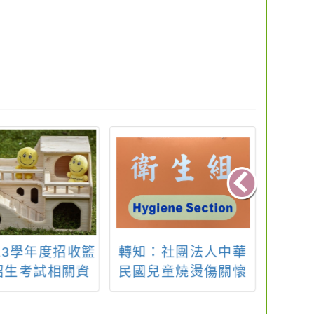
13學年度招收籃
轉知：社團法人中華
轉知：
招生考試相關資
民國兒童燒燙傷關懷
學生
敬請惠予公告周
協會訂於113年8月3
歡迎貴校同學踴
日辦理「燒燙傷繪本