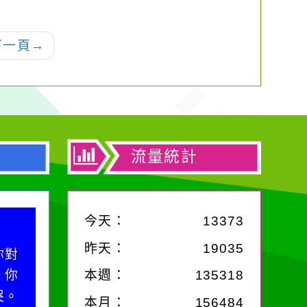
考，請查照。
新書發表暨親子公益
園遊會」活動，詳如
下一頁
→
說明。
流量統計
今天：
13373
昨天：
19035
你對
；你
本週：
135318
哭。
本月：
156484