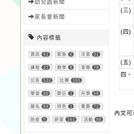
幼兒園新聞
(三)
家長會新聞
(四)
內容標籤
資訊
41
緊急
6
注意
31
(五)
課程
23
教學
8
宣導
79
四、
公告
532
比賽
165
學習
40
節日
2
升學
59
報名
64
特色
1
重要
72
內文可
防疫
5
研習
161
活動
88