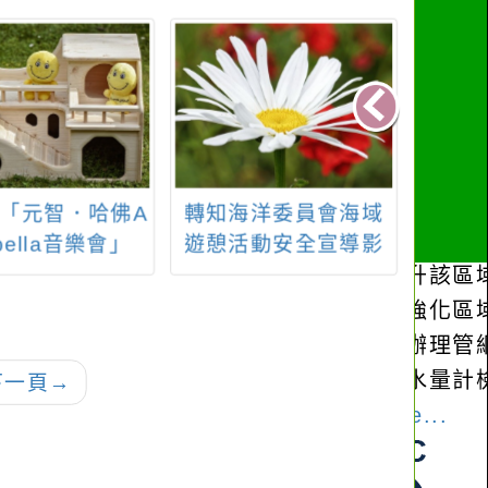
「元智．哈佛A
轉知海洋委員會海域
轉知
pella音樂會」
遊憩活動安全宣導影
博物館
片，請民眾提升安全
知鱟
意識。
計畫
下一頁
→