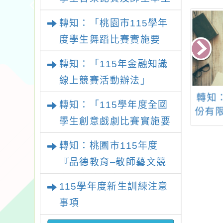
語及新住民語歌謠比賽實
轉知：「桃園市115學年
施要點
度學生舞蹈比賽實施要
點」
轉知：「115年金融知識
線上競賽活動辦法」
：「第十三屆臺
轉知：環境部「環境
轉知
轉知：「115學年度全國
中文學獎」
教育探索館」相關資
份有
學生創意戲劇比賽實施要
訊。
活化
點」及修正內容對照表
轉知：桃園市115年度
『品德教育–敬師藝文競
賽』實施計畫
115學年度新生訓練注意
事項