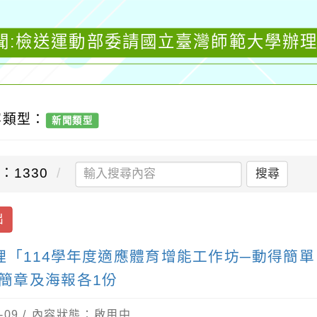
聞:檢送運動部委請國立臺灣師範大學辦理
容類型：
新聞類型
：1330
搜尋
出
「114學年度適應體育增能工作坊─動得簡
活動簡章及海報各1份
-09 / 內容狀態：啟用中