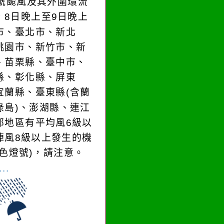
3號颱風及其外圍環流
，8日晚上至9日晚上
市、臺北市、新北
桃園市、新竹市、新
、苗栗縣、臺中市、
縣、彰化縣、屏東
宜蘭縣、臺東縣(含蘭
綠島)、澎湖縣、連江
部地區有平均風6級以
陣風8級以上發生的機
黃色燈號)，請注意。
..