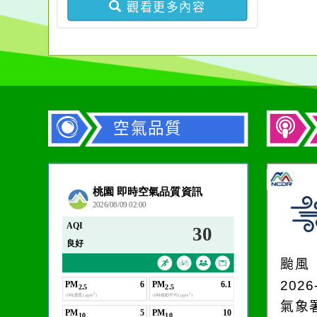
觀看更多內容
空氣品質
作者：網路小語
生活是一面鏡子。你對
它笑，它就對你笑；你
颱風
對它哭，它也對你哭。
2026
氣象