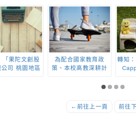
：「果陀文創股
為配合國家教育政
轉知：
限公司 桃園地區
策、本校高教深耕計
Cap
歷史活動企劃」
畫及教育部辦理115年
無人機足球競賽，本
校訂於115/5/26下午
辦理『「智慧無人機
←
前往上一頁
前往
足球介紹與體驗」研
習及教育部辦理無人
機足球競賽說明會』