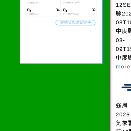
12S
豚202
08T1
中度颱
08-
09T1
中度颱
more.
強風
2026
氣象