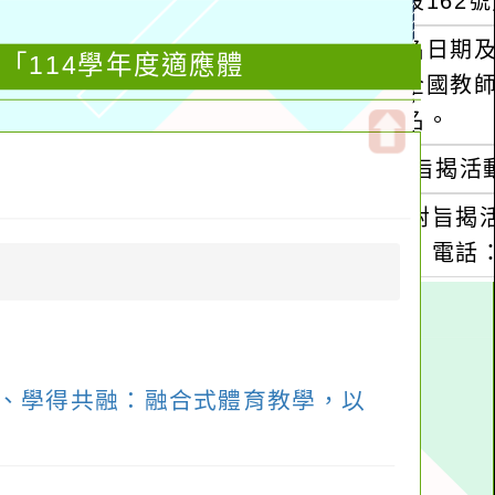
「114學年度適應體
開
啟
上
方
區
塊
單、學得共融：融合式體育教學，以