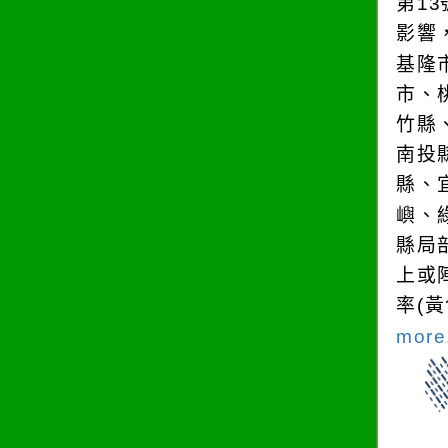
第1
影響
基隆
市、
竹縣
南投
縣、
嶼、
縣局
上或
率(
more.