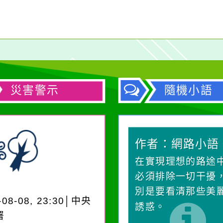
(議程如網站內說明)，
敬邀高中職/國中/國小
教職員參加
災害警示
隨機小語
作者：網路小語
作者：網路小語
一杯清水因滴入一滴污
在實現理想的路途
水而變污濁，一杯污水
必須排除一切干擾
卻不會因一滴清水的存
別是要看清那些美
-08-08, 23:30│中央
在而變清澈。
誘惑。
署