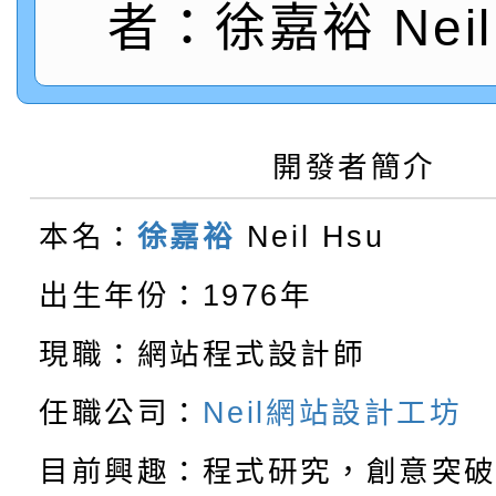
者：徐嘉裕 Neil 
115學年度新生訓練注
員」簡章及活動海報，
「祖孫樂淘桃」、「愛
115學年度新生補報到
踴躍報名參加
絕-親子共學同樂會」
【甄選結果(第10招)】
開發者簡介
結果
站幸福系列講座及成長
轉知臺中市政府政風處
學年度第1學期第7次代
報，惠請貴機關(學校)
本名：
徐嘉裕
Neil Hsu
轉知：「115學年度全
城市手牽手，綠能透明
結果(第10招)
宣導。
出生年份：1976年
轉知：桃園市115年度
劇比賽實施要點」及修
畫影片一案
現職：網站程式設計師
【甄選結果(第11招)】
敬師藝文競賽』實施計
表
任職公司：
Neil網站設計工坊
【甄選結果(第3招)】公
目前興趣：程式研究，創意突
學年度第1學期第7次代