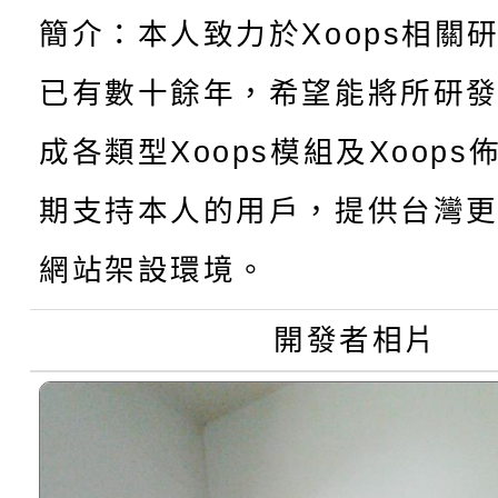
簡介：本人致力於Xoops相關
桃園市家庭教育中心「
學年度第1學期第9次代
結果(第11招)
已有數十餘年，希望能將所研
「校園短影音徵選活動
程資訊」、「暑期親子
結果(第3招)
成各類型Xoops模組及Xoop
115學年度新生訓練注
員」簡章及活動海報，
「祖孫樂淘桃」、「愛
期支持本人的用戶，提供台灣更
115學年度新生補報到
踴躍報名參加
絕-親子共學同樂會」
網站架設環境。
【甄選結果(第10招)】
結果
站幸福系列講座及成長
開發者相片
學年度第1學期第7次代
報，惠請貴機關(學校)
結果(第10招)
宣導。