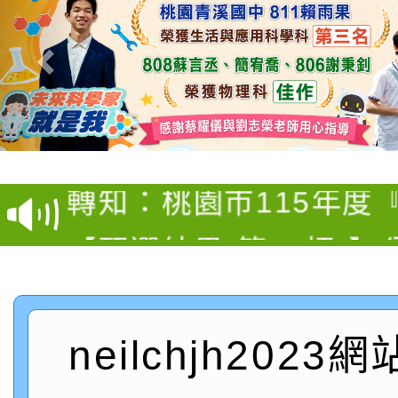
轉知臺中市政府政風處
轉知：「115學年度全
城市手牽手，綠能透明
轉知：桃園市115年度
劇比賽實施要點」及修
畫影片一案
【甄選結果(第11招)】
敬師藝文競賽』實施計
表
【甄選結果(第3招)】公
學年度第1學期第7次代
桃園市家庭教育中心「
學年度第1學期第9次代
結果(第11招)
neilchjh2023
「校園短影音徵選活動
程資訊」、「暑期親子
結果(第3招)