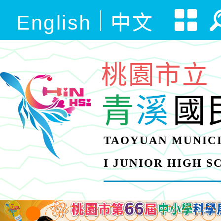
English
中文
桃園市立
青
溪
國
TAOYUAN MUNICI
I JUNIOR HIGH 