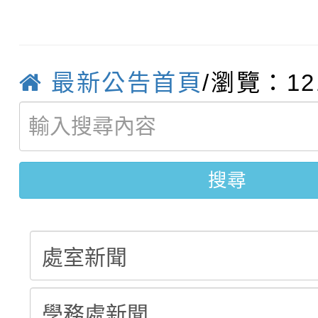
轉知臺中市政府政風處
動辦法」
轉知：「115學年度全
城市手牽手，綠能透明
最新公告首頁
/瀏覽：12
轉知：桃園市115年度
劇比賽實施要點」及修
畫影片一案
【甄選結果(第11招)】
敬師藝文競賽』實施計
表
搜尋
【甄選結果(第3招)】公
學年度第1學期第7次代
學年度第1學期第9次代
結果(第11招)
結果(第3招)