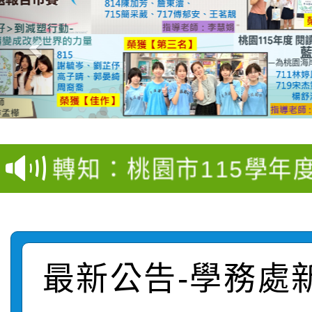
【甄選結果(第4招)】公
【甄選結果(第12招)】
學年度第1學期第9次代
轉知：桃園市115學年
學年度第1學期第7次代
結果(第4招)
轉知：「桃園市115學
賽及師生本土語及新住
結果(第12招)
轉知：「115年金融知
比賽實施要點」
賽實施要點
最新公告-學務處
轉知臺中市政府政風處
動辦法」