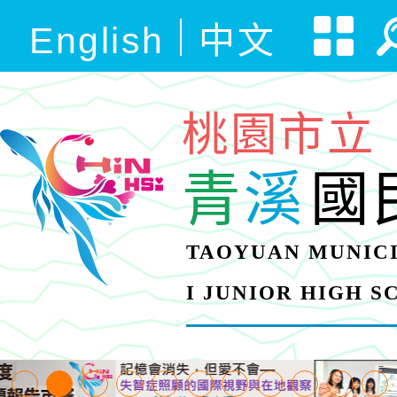
English
中文
桃園市立
青
溪
國
TAOYUAN MUNICI
I JUNIOR HIGH 