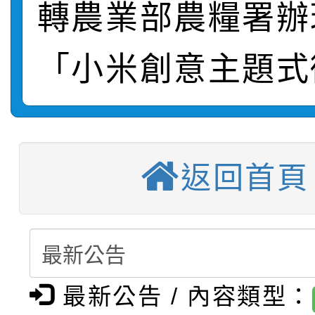
轉知：「115學年度全
城市手牽手，綠能透明
轉農業部農糧署辦
轉知：桃園市115年度
劇比賽實施要點」及修
畫影片一案
「小米創意主題式
【甄選結果(第11招)】
敬師藝文競賽』實施計
表
【甄選結果(第3招)】公
學年度第1學期第7次代
【甄選結果(第4招)】公
學年度第1學期第9次代
結果(第11招)
返回首頁
【甄選結果(第12招)】
學年度第1學期第9次代
結果(第3招)
轉知：桃園市115學年
學年度第1學期第7次代
結果(第4招)
轉知：「桃園市115學
賽及師生本土語及新住
結果(第12招)
最新公告 / 內容類型：
轉知：「115年金融知
比賽實施要點」
賽實施要點