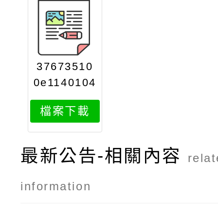
37673510
0e1140104
397attach
檔案下載
2
最新公告-相關內容
rela
information