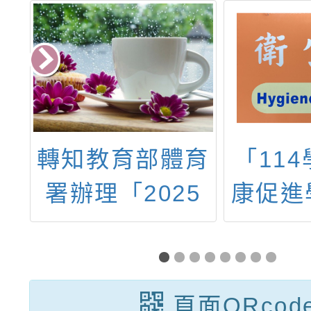
育
「114學年度健
轉
5
康促進學校計畫
「Ani
動
－正向心理健康
和吉
大
促進議題中心學
校－教師增能研
頁面QRcod