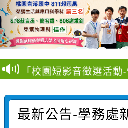
【甄選結果(第11招)】
【甄選結果(第3招)】公
學年度第1學期第7次代
桃園市家庭教育中心「
學年度第1學期第9次代
結果(第11招)
「校園短影音徵選活動
程資訊」、「暑期親子
結果(第3招)
115學年度新生訓練注
員」簡章及活動海報，
「祖孫樂淘桃」、「愛
115學年度新生補報到
踴躍報名參加
絕-親子共學同樂會」
最新公告-學務處
【甄選結果(第10招)】
結果
站幸福系列講座及成長