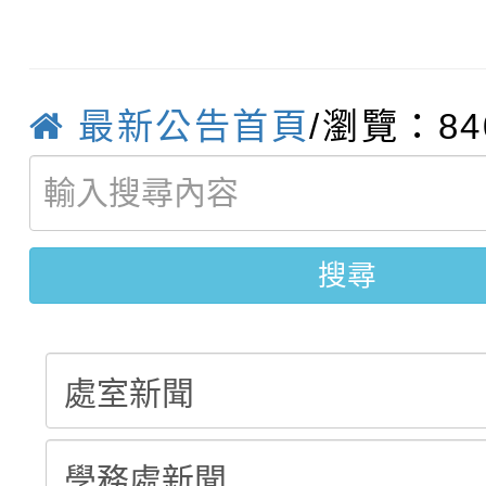
115學年度新生補報到
踴躍報名參加
絕-親子共學同樂會」
【甄選結果(第10招)】
結果
站幸福系列講座及成長
【甄選結果(第2招)】公
學年度第1學期第7次代
最新公告首頁
/瀏覽：84
報，惠請貴機關(學校)
轉知：本市公務人員協會
學年度第1學期第9次代
結果(第10招)
宣導。
函轉運動部全民運動署辦
9月16日本府B2大禮堂
結果(第2招)
搜尋
推動社區運動俱樂部營
1次會員大會暨第7屆會
計畫」1 份，請踴躍報
權責核予出席人員公(差