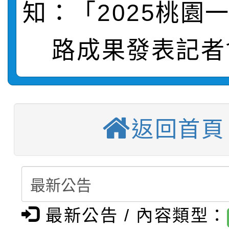
【甄選結果(第2招)】公
學年度第1學期第7次代
報，惠請貴機關(學校)
知：「2025桃園
轉知：本市公務人員協會
學年度第1學期第9次代
結果(第10招)
宣導。
路成果發表記者
函轉運動部全民運動署辦
9月16日本府B2大禮堂
結果(第2招)
【甄選結果(第11招)】
推動社區運動俱樂部營
1次會員大會暨第7屆會
【甄選結果(第3招)】公
學年度第1學期第7次代
計畫」1 份，請踴躍報
返回首頁
桃園市家庭教育中心「
學年度第1學期第9次代
結果(第11招)
權責核予出席人員公(差
「校園短影音徵選活動
程資訊」、「暑期親子
結果(第3招)
115學年度新生訓練注
員」簡章及活動海報，
「祖孫樂淘桃」、「愛
最新公告 / 內容類型：