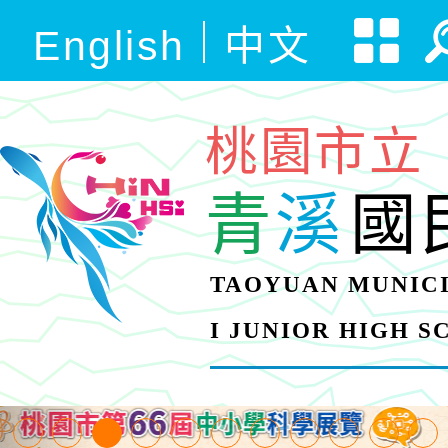
English
中文
桃園市立
青
溪
國
TAOYUAN MUNICI
I JUNIOR HIGH 