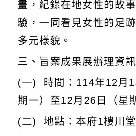
畫，紀錄在地女性的故
驗，一同看見女性的足
多元樣貌。
三、旨案成果展辦理資
(
一
)
時間：
114
年
12
月
1
期一）至
12
月
26
日（星
(
二
)
地點：本府
1
樓川