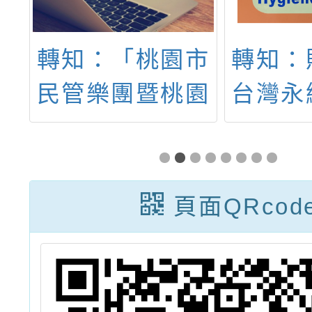
上
轉知：「桃園市
轉知：
民管樂團暨桃園
台灣永
池
市民合唱團
究基金
季
2024夏季聯合
202
筏
公演《悸動·歌
「亞太
頁面QRcod
水
詠》」
會」資
」
簡