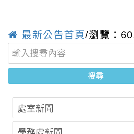
轉知臺中市政府政風處
動辦法」
轉知：「115學年度全
城市手牽手，綠能透明
最新公告首頁
/瀏覽：60
轉知：桃園市115年度
劇比賽實施要點」及修
畫影片一案
【甄選結果(第11招)】
敬師藝文競賽』實施計
表
【甄選結果(第3招)】公
學年度第1學期第7次代
搜尋
學年度第1學期第9次代
結果(第11招)
結果(第3招)