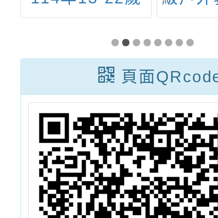
動
文化禮金文宣資
輕
料
向
頁面QRcod
動
報
學
躍