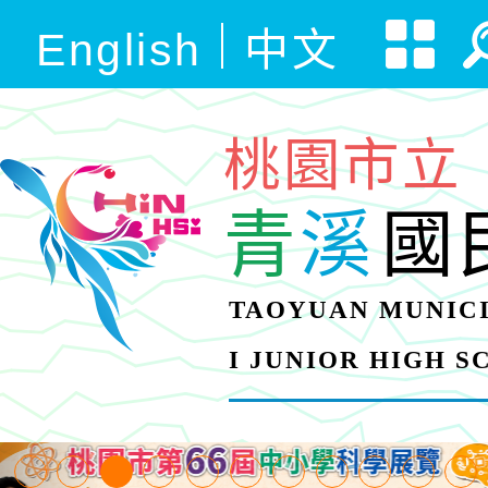
English
中文
桃園市立
青
溪
國
TAOYUAN MUNICI
I JUNIOR HIGH 