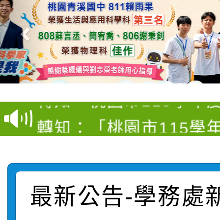
【甄選結果(第4招)】公
【甄選結果(第12招)】
學年度第1學期第9次代
轉知：桃園市115學年
學年度第1學期第7次代
結果(第4招)
轉知：「桃園市115學
賽及師生本土語及新住
結果(第12招)
轉知：「115年金融知
比賽實施要點」
賽實施要點
轉知臺中市政府政風處
動辦法」
最新公告-學務處
轉知：「115學年度全
城市手牽手，綠能透明