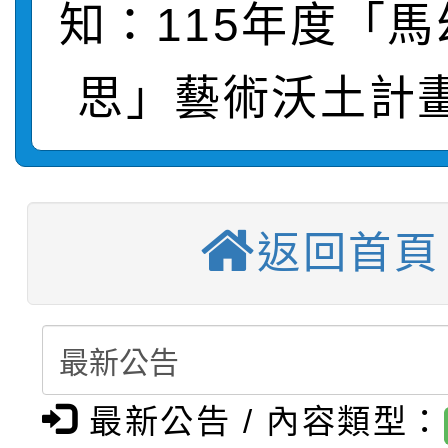
知：115年度「
轉知：桃園市115年度
劇比賽實施要點」及修
畫影片一案
【甄選結果(第11招)】
敬師藝文競賽』實施計
表
思」藝術沃土計
【甄選結果(第3招)】公
學年度第1學期第7次代
【甄選結果(第4招)】公
學年度第1學期第9次代
結果(第11招)
【甄選結果(第12招)】
學年度第1學期第9次代
結果(第3招)
返回首頁
轉知：桃園市115學年
學年度第1學期第7次代
結果(第4招)
轉知：「桃園市115學
賽及師生本土語及新住
結果(第12招)
轉知：「115年金融知
比賽實施要點」
賽實施要點
最新公告 / 內容類型：