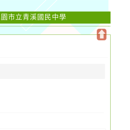
桃園市立青溪國民中學
開
啟
上
方
區
塊