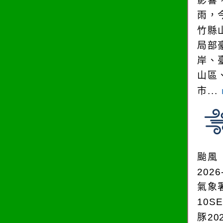
影響
雨，今
竹縣
局部
岸、
山區
市...
颱風
2026
氣象
10S
豚202