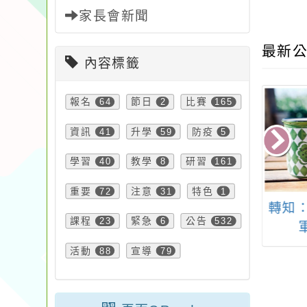
家長會新聞
最新公
內容標籤
報名
64
節日
2
比賽
165
資訊
41
升學
59
防疫
5
學習
40
教學
8
研習
161
重要
72
注意
31
特色
1
本市體育總會排
轉知：Theo Wanne
轉知：
課程
23
緊急
6
公告
532
會辦理「115年
薩克斯風吹嘴設計概
市運動會─市長盃
念及手工修整技術課
活動
88
宣導
79
錦標賽」變更競
程
期及報名網站一
案