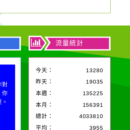
流量統計
今天：
13280
昨天：
19035
你對
；你
本週：
135225
哭。
本月：
156391
總計：
4033810
平均：
3955