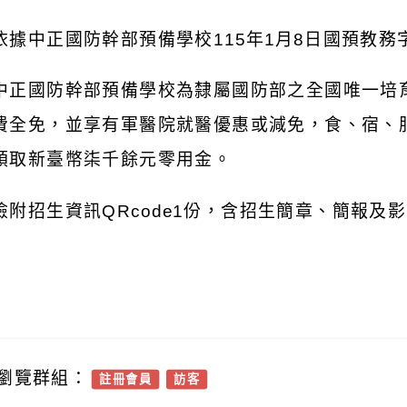
依據中正國防幹部預備學校
115
年
1
月
8
日國預教務
中正國防幹部預備學校為隸屬國防部之全國唯一培
費全免，並享有軍醫院就醫優惠或減免，食、宿、
領取新臺幣柒千餘元零用金。
檢附招生資訊
QRcode1
份，含招生簡章、簡報及影
瀏覽群組：
註冊會員
訪客