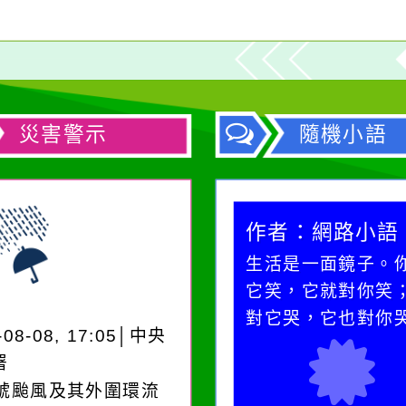
災害警示
隨機小語
作者：網路小語
作者：網路小語
一杯清水因滴入一滴污
生活是一面鏡子。
水而變污濁，一杯污水
它笑，它就對你笑
卻不會因一滴清水的存
對它哭，它也對你
-08-08, 17:05│中央
在而變清澈。
署
3號颱風及其外圍環流