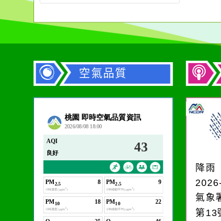
空氣品質
作者：網路小語
在實現理想的路途中，
必須排除一切干擾，特
降雨
別是要看清那些美麗的
2026
誘惑。
氣象
第1