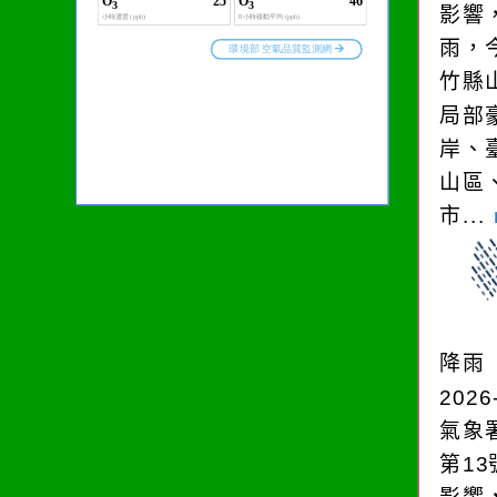
影響
雨，今
竹縣
局部
岸、
山區
市...
降雨
2026
氣象
第1