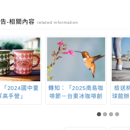
告-相關內容
related information
「2024國中童
轉知：「2025南島咖
檢送
軍高手營」
啡節－台東冰咖啡創
球館辦
意大師賽」
期營隊