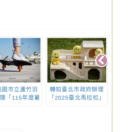
桃園市立蘆竹羽
轉知臺北市政府辦理
轉知：
理「115年度暑
「2025臺北馬拉松」
台北
」DM1份，請
活動一案，請踴躍報
查照。
名。