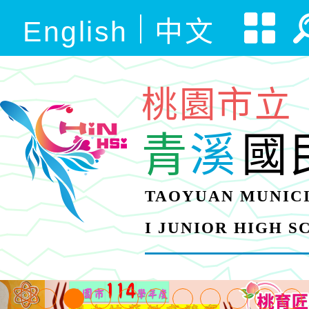
English
中文
桃園市立
青
溪
國
TAOYUAN MUNICI
I JUNIOR HIGH 