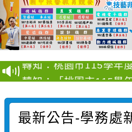
【甄選結果(第4招)】公
【甄選結果(第12招)】
學年度第1學期第9次代
轉知：桃園市115學年
學年度第1學期第7次代
結果(第4招)
轉知：「桃園市115學
賽及師生本土語及新住
結果(第12招)
轉知：「115年金融知
比賽實施要點」
賽實施要點
轉知臺中市政府政風處
動辦法」
最新公告-學務處
轉知：「115學年度全
城市手牽手，綠能透明