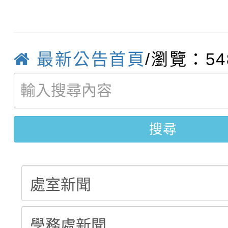
轉知臺中市政府政風處
動辦法」
轉知：「115學年度全
城市手牽手，綠能透明
最新公告首頁
/瀏覽：54
轉知：桃園市115年度
劇比賽實施要點」及修
畫影片一案
【甄選結果(第11招)】
敬師藝文競賽』實施計
表
【甄選結果(第3招)】公
學年度第1學期第7次代
搜尋
學年度第1學期第9次代
結果(第11招)
結果(第3招)