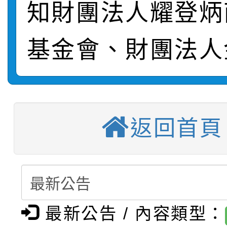
知財團法人耀登炳
轉知：桃園市115年度
劇比賽實施要點」及修
畫影片一案
【甄選結果(第11招)】
敬師藝文競賽』實施計
表
基金會、財團法人
【甄選結果(第3招)】公
學年度第1學期第7次代
【甄選結果(第4招)】公
學年度第1學期第9次代
結果(第11招)
返回首頁
【甄選結果(第12招)】
學年度第1學期第9次代
結果(第3招)
轉知：桃園市115學年
學年度第1學期第7次代
結果(第4招)
轉知：「桃園市115學
賽及師生本土語及新住
結果(第12招)
轉知：「115年金融知
比賽實施要點」
賽實施要點
最新公告 / 內容類型：