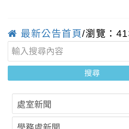
轉知臺中市政府政風處
動辦法」
轉知：「115學年度全
城市手牽手，綠能透明
最新公告首頁
/瀏覽：41
轉知：桃園市115年度
劇比賽實施要點」及修
畫影片一案
【甄選結果(第11招)】
敬師藝文競賽』實施計
表
【甄選結果(第3招)】公
學年度第1學期第7次代
搜尋
學年度第1學期第9次代
結果(第11招)
結果(第3招)