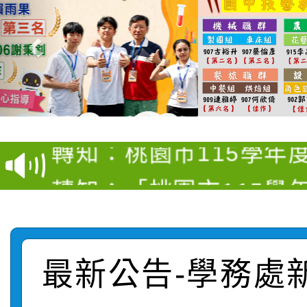
【甄選結果(第4招)】公
【甄選結果(第12招)】
學年度第1學期第9次代
轉知：桃園市115學年
學年度第1學期第7次代
結果(第4招)
轉知：「桃園市115學
賽及師生本土語及新住
結果(第12招)
轉知：「115年金融知
比賽實施要點」
賽實施要點
轉知臺中市政府政風處
動辦法」
最新公告-學務處
轉知：「115學年度全
城市手牽手，綠能透明