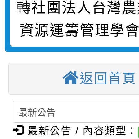
轉社團法人台灣農
轉知：桃園市115年度
劇比賽實施要點」及修
畫影片一案
資源運籌管理學會
【甄選結果(第11招)】
敬師藝文競賽』實施計
表
【甄選結果(第3招)】公
學年度第1學期第7次代
【甄選結果(第4招)】公
學年度第1學期第9次代
結果(第11招)
返回首頁
【甄選結果(第12招)】
學年度第1學期第9次代
結果(第3招)
轉知：桃園市115學年
學年度第1學期第7次代
結果(第4招)
轉知：「桃園市115學
賽及師生本土語及新住
結果(第12招)
最新公告 / 內容類型：
轉知：「115年金融知
比賽實施要點」
賽實施要點