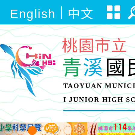
English
中文
桃園市立
青
溪
國
TAOYUAN MUNICI
I JUNIOR HIGH 