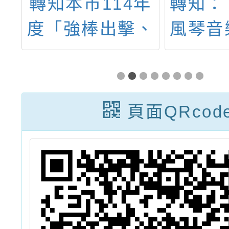
國
轉知本市114年
轉知：
心
度「強棒出擊、
風琴音
動
霸凌出局」友善
露的
類
校園宣導活動實
險
施計畫1份。
頁面QRcod