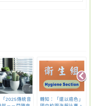
「2025傳統音
轉知：「還以癌色」
轉知