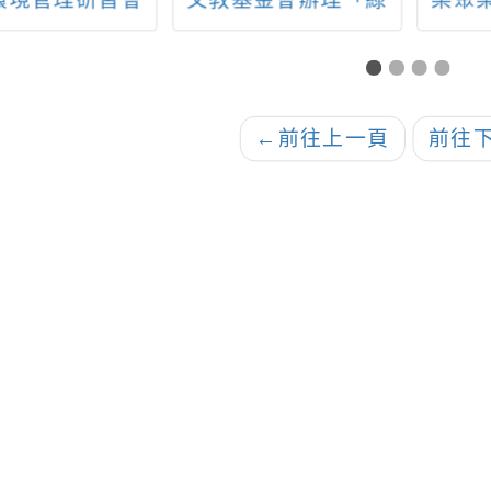
環境管理研習會
文教基金會辦理「綠
樂聚
能低碳進行式-環境教
育研習」訊息
←
前往上一頁
前往