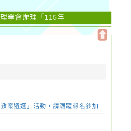
理學會辦理「115年
開
啟
上
方
區
塊
育教案遴選」活動，請踴躍報名參加