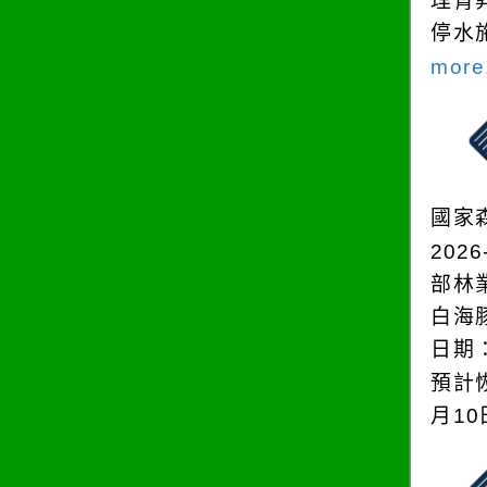
理青
停水
more.
國家
2026
部林
白海
日期：
預計恢
月1