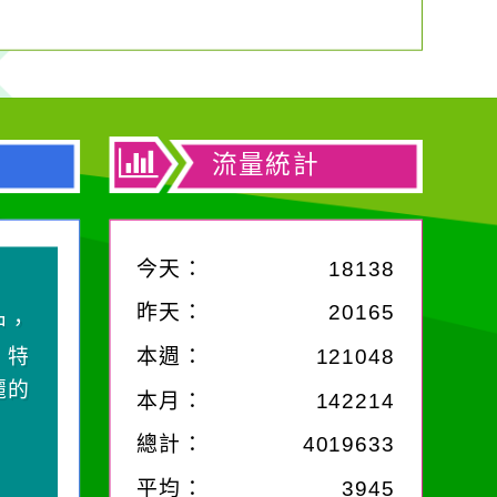
流量統計
今天：
18138
昨天：
20165
中，
，特
本週：
121048
麗的
本月：
142214
總計：
4019633
平均：
3945