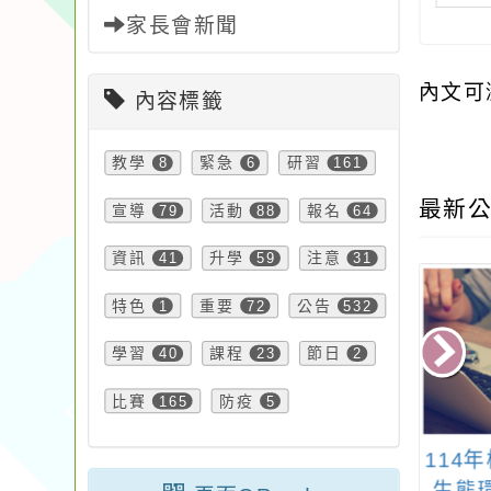
家長會新聞
內文可
內容標籤
教學
8
緊急
6
研習
161
最新公
宣導
79
活動
88
報名
64
資訊
41
升學
59
注意
31
特色
1
重要
72
公告
532
學習
40
課程
23
節日
2
比賽
165
防疫
5
桃園市政府觀光
轉知：「2025總統教
114