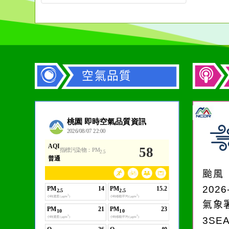
空氣品質
作者：網路小語
生活是一面鏡子。你對
它笑，它就對你笑；你
颱風
對它哭，它也對你哭。
2026
氣象
3SE