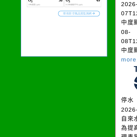
2026
07T1
中度颱
08-
08T1
中度颱
more.
停水
2026
自來
為提