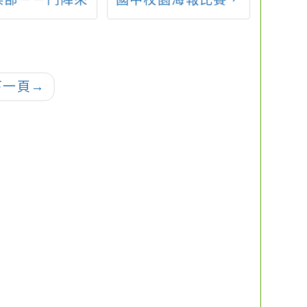
樂部－－鬥陣來
國中校園海報比賽，
電影院
迌」活動
比賽資訊。
下一頁
→