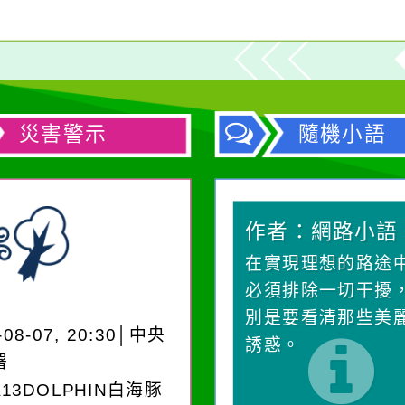
災害警示
隨機小語
作者：網路小語
作者：網路小語
一杯清水因滴入一滴污
在實現理想的路途
水而變污濁，一杯污水
必須排除一切干擾
卻不會因一滴清水的存
別是要看清那些美
-08-07, 20:30│中央
在而變清澈。
誘惑。
署
A13DOLPHIN白海豚