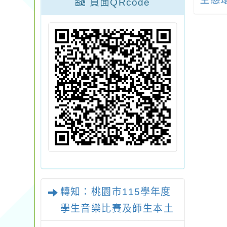
辦理「2025神
育獎遴選分組實施計
生態
頁面QRcode
拉松桃園跑者獨
畫」
禮」，請踴躍報
名參加。
轉知：桃園市115學年度
學生音樂比賽及師生本土
語及新住民語歌謠比賽實