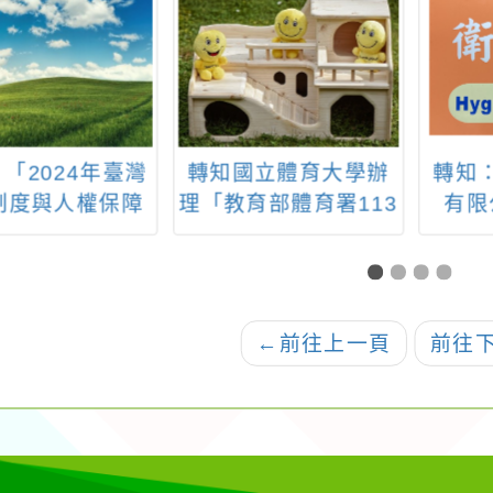
「2024年臺灣
轉知國立體育大學辦
轉知
制度與人權保障
理「教育部體育署113
有限
論壇」
年學生暑假體育育樂
「花
營」。
中心
←
前往上一頁
前往