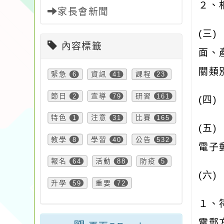
２、
家長會新聞
(
三
內容標籤
面、
關類
緊急
6
資訊
41
課程
23
節日
2
宣導
79
研習
161
(
四
特色
1
注意
31
比賽
165
(
五
教學
8
學習
40
公告
532
電子
報名
64
活動
88
防疫
5
(
六
升學
59
重要
72
１、
電郵