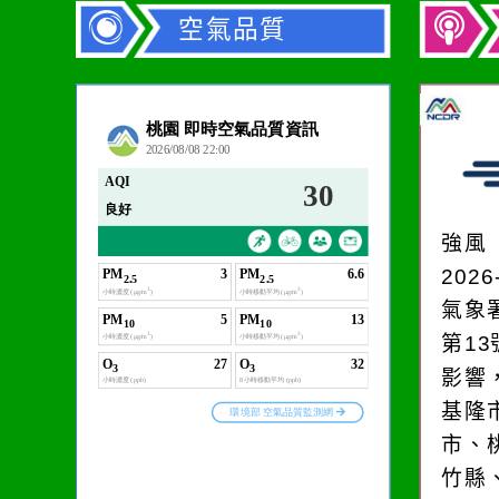
空氣品質
作者：網路小語
在實現理想的路途中，
必須排除一切干擾，特
強風
別是要看清那些美麗的
2026
誘惑。
氣象
第1
影響
基隆
市、
竹縣