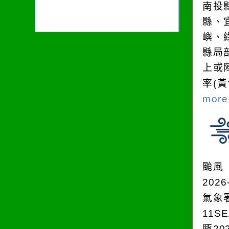
南投
縣、
嶼、
縣局
上或
率(
more.
颱風
2026
氣象
11S
豚202