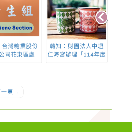
：台灣糖業股份
轉知：財團法人中壢
轉知
公司花東區處
仁海宮辦理「114年度
四屆
蓮糖廠環境教育
第13屆全市書法比賽
」環境教育課程
簡章」
方案
下一頁
→