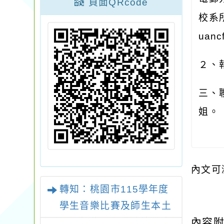
頁面QRcode
校系
uanc
２、
三、
姐。
內文可
轉知：桃園市115學年度
學生音樂比賽及師生本土
內容
語及新住民語歌謠比賽實