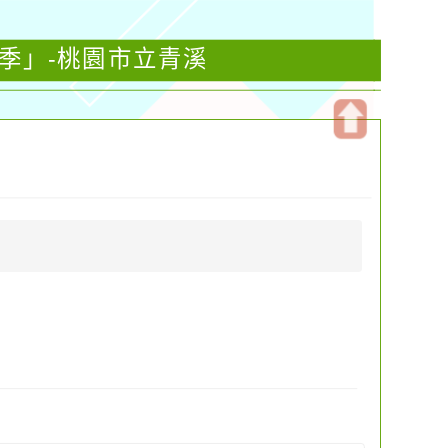
業季」-桃園市立青溪
開
啟
上
方
區
塊