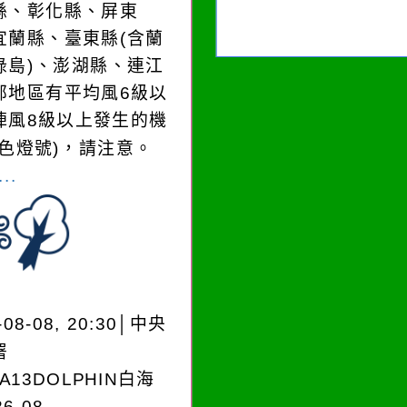
縣、彰化縣、屏東
宜蘭縣、臺東縣(含蘭
綠島)、澎湖縣、連江
部地區有平均風6級以
陣風8級以上發生的機
黃色燈號)，請注意。
..
-08-08, 20:30│中央
署
EA13DOLPHIN白海
6-08-