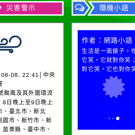
災害警示
隨機小語
作者：網路小語
作者：網路小語
一杯清水因滴入一滴污
生活是一面鏡子。
水而變污濁，一杯污水
它笑，它就對你笑
卻不會因一滴清水的存
對它哭，它也對你
-08-08, 22:41│中央
在而變清澈。
署
3號颱風及其外圍環流
，8日晚上至9日晚上
市、臺北市、新北
桃園市、新竹市、新
、苗栗縣、臺中市、