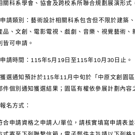
相關科系學會、協會及跨校系所聯合規劃展演形式
)
申請類別：藝術設計相關科系包含但不限於建築
產品、文創、電影電視、戲劇、音樂、視覺藝術、
別皆可申請。
)
申請時間：
115
年
5
月
19
日至
115
年
10
月
30
日止。
)
獲選通知預計於
115
年
11
月中旬於「中原文創園區
郵件個別通知獲選結果；園區有權依參展計劃內容
)
報名方式：
符合申請資格之申請人
/
單位，請核實填寫申請表並
方式寄至下列聯繫信箱，電子郵件主旨請以下列格