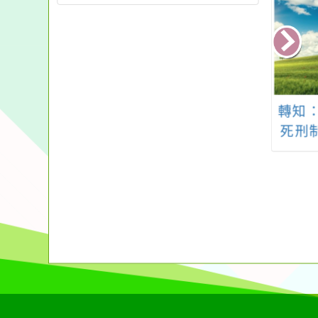
：因應流感季，
115學年度學務處新生
轉知：
未施打流感疫苗
注意事項
死刑
職員工生儘速完
種，祥茹內容說
明。