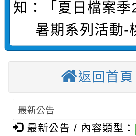
知：「夏日檔案季2
轉知：桃園市115年度
劇比賽實施要點」及修
畫影片一案
暑期系列活動-
【甄選結果(第11招)】
敬師藝文競賽』實施計
表
【甄選結果(第3招)】公
學年度第1學期第7次代
【甄選結果(第4招)】公
學年度第1學期第9次代
結果(第11招)
返回首頁
【甄選結果(第12招)】
學年度第1學期第9次代
結果(第3招)
轉知：桃園市115學年
學年度第1學期第7次代
結果(第4招)
轉知：「桃園市115學
賽及師生本土語及新住
結果(第12招)
最新公告 / 內容類型：
轉知：「115年金融知
比賽實施要點」
賽實施要點