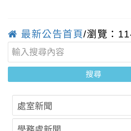
轉知臺中市政府政風處
動辦法」
轉知：「115學年度全
城市手牽手，綠能透明
最新公告首頁
/瀏覽：11
轉知：桃園市115年度
劇比賽實施要點」及修
畫影片一案
【甄選結果(第11招)】
敬師藝文競賽』實施計
表
【甄選結果(第3招)】公
學年度第1學期第7次代
搜尋
學年度第1學期第9次代
結果(第11招)
結果(第3招)