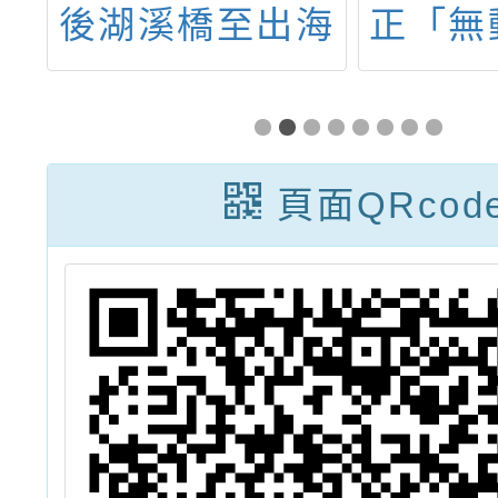
之
後湖溪橋至出海
正「無
下
口從事獨木舟、
運動專
」
立式划槳及輕艇
格檢定
活動之限制及應
9條及
頁面QRcod
注意事項」公告
定相關
1份