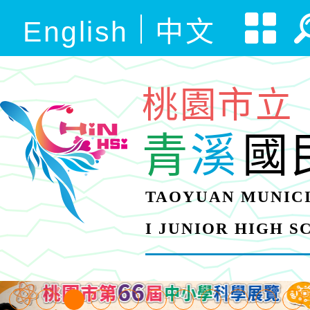
English
中文
桃園市立
青
溪
國
TAOYUAN MUNICI
I JUNIOR HIGH 