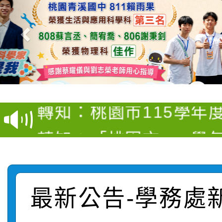
【甄選結果(第4招)】公
【甄選結果(第12招)】
學年度第1學期第9次代
轉知：桃園市115學年
學年度第1學期第7次代
結果(第4招)
轉知：「桃園市115學
賽及師生本土語及新住
結果(第12招)
轉知：「115年金融知
比賽實施要點」
賽實施要點
轉知臺中市政府政風處
動辦法」
最新公告-學務處
轉知：「115學年度全
城市手牽手，綠能透明