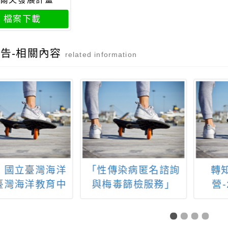
檔案下載
告-相關內容
related information
：國立臺灣海洋
「性傳染病匿名諮詢
轉
臺灣海洋教育中
與梅毒篩檢服務」
營-
115年度「基礎
管理工作坊」資
訊