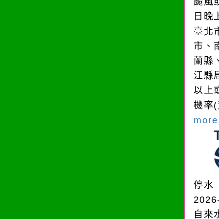
颱風
日晚
臺北
市、
蘭縣
江縣
以上
機率
more.
停水
2026
自來