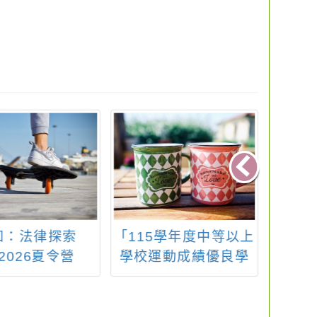
知：法律探索
「115學年度中等以上
桃園
2026夏令營
學校運動成績優良學
學11
生升學輔導甄審、甄
生
試簡章」