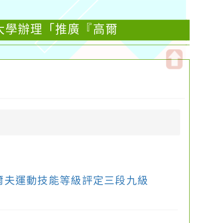
大學辦理「推廣『高爾
開
啟
上
方
區
塊
爾夫運動技能等級評定三段九級