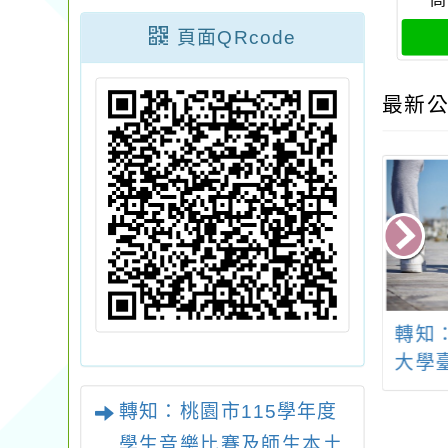
頁面QRcode
最新公
「2025桃漫大
「2026牛奶盒再生設
轉知
漫畫徵件比賽」
計大賽」
大學
心辦理
轉知：桃園市115學年度
風險
學生音樂比賽及師生本土