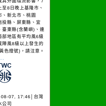
或其外圍環流影響，7
上至8日晚上基隆市、
市、新北市、桃園
南投縣、屏東縣、宜
、臺東縣(含蘭嶼)、連
局部地區有平均風6級
或陣風8級以上發生的
(黃色燈號)，請注意。
..
-08-07, 17:46│台灣
水公司