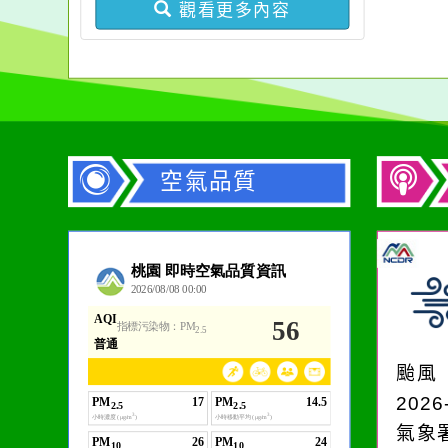
觀看更多內容
空氣品質
作者：網路小語
一杯清水因滴入一滴污
水而變污濁，一杯污水
颱風
卻不會因一滴清水的存
2026
在而變清澈。
氣象