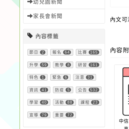
幼兒園新聞
家長會新聞
內文可
內容標籤
內容
節日
2
報名
64
比賽
165
升學
59
教學
8
研習
161
特色
1
緊急
6
注意
31
資訊
41
防疫
5
公告
532
學習
40
活動
88
課程
23
宣導
79
重要
72
中信
高