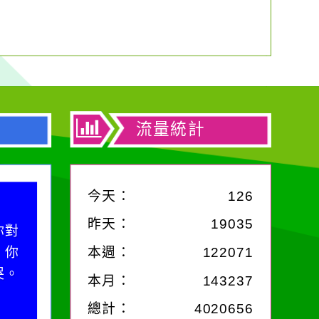
流量統計
今天：
126
昨天：
19035
你對
；你
本週：
122071
哭。
本月：
143237
總計：
4020656