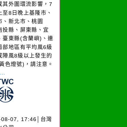
或其外圍環流影響，7
上至8日晚上基隆市、
市、新北市、桃園
南投縣、屏東縣、宜
、臺東縣(含蘭嶼)、連
局部地區有平均風6級
或陣風8級以上發生的
(黃色燈號)，請注意。
..
-08-07, 17:46│台灣