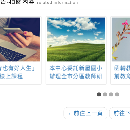
告-相關內容
related information
智也有好人生」
本中心委託新屋國小
函轉
線上課程
辦理全市分區教師研
前教
習「碧波盪漾─後湖溪
華大
獨木舟體驗」
育科
動」
←
前往上一頁
前往