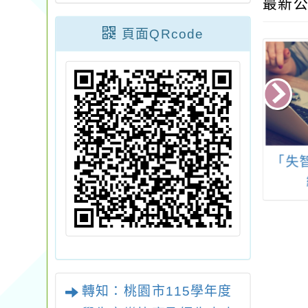
最新公
頁面QRcode
教育部體育署委
114學年度「中正國防
「失
立臺灣師範大學
幹部預備學校(高中
114年度山野教
部)」招生簡介
廣實施計畫」之
研習初階室內課
(第1梯)1份。
轉知：桃園市115學年度