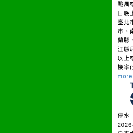
颱風
日晚
臺北
市、
蘭縣
江縣
以上
機率
more.
停水
2026