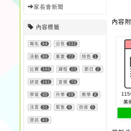
家長會新聞
內容
內容標籤
報名
64
公告
532
活動
88
重要
72
特色
1
比賽
165
課程
23
節日
2
研習
161
宣導
79
11
學習
40
升學
59
教學
8
美
注意
31
緊急
6
防疫
5
資訊
41