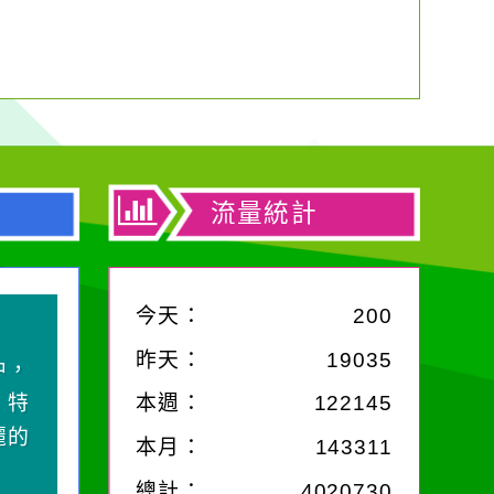
流量統計
今天：
200
昨天：
19035
中，
，特
本週：
122145
麗的
本月：
143311
總計：
4020730