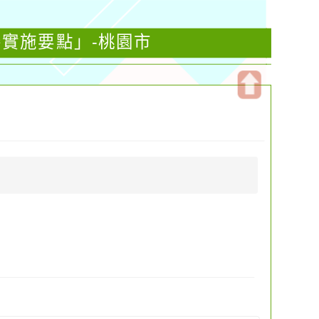
賽實施要點」-桃園市
開
啟
上
方
區
塊