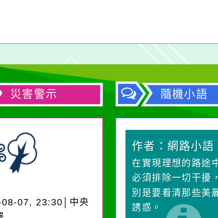
災害警示
隨機小語
作者：網路小語
作者：網路小語
生活是一面鏡子。你對
在實現理想的路途
它笑，它就對你笑；你
必須排除一切干擾
對它哭，它也對你哭。
別是要看清那些美
-08-07, 23:30│中央
誘惑。
署