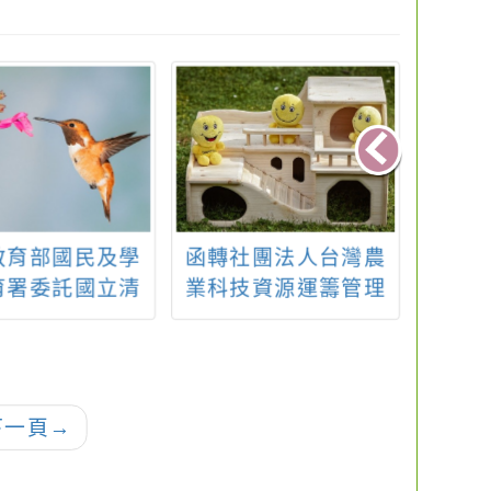
教育部國民及學
函轉社團法人台灣農
轉知
育署委託國立清
業科技資源運籌管理
尞」
學辦理「食農教
學會辦理「115年度國
學家培育研習活
產雜糧校園食農教育
，請踴躍組隊參
教案遴選徵件暨校園
加
教育推廣活動說明
下一頁
→
會」一案