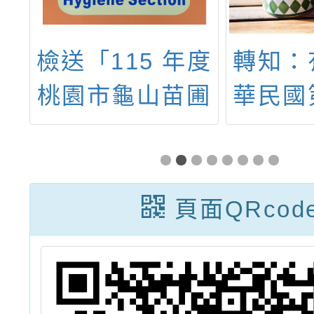
檢送「115 年度
轉知：
盃
桃園市龜山苗圃
華民國
文
綠環境生態園區
屆世界
環境教育」志工
國內作
召募簡章，請各
徵集
頁面QRcod
機關協助公告周
案，請
知、廣為宣傳，
報名參
請查照。
趣者請