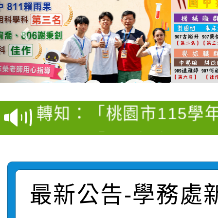
【甄選結果(第4招)】公
【甄選結果(第12招)】
學年度第1學期第9次代
轉知：桃園市115學年
學年度第1學期第7次代
結果(第4招)
轉知：「桃園市115學
賽及師生本土語及新住
結果(第12招)
轉知：「115年金融知
比賽實施要點」
賽實施要點
轉知臺中市政府政風處
動辦法」
轉知：「115學年度全
城市手牽手，綠能透明
最新公告-學務處
轉知：桃園市115年度
劇比賽實施要點」及修
畫影片一案