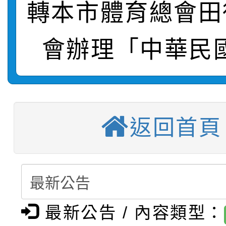
轉本市體育總會田
【甄選結果(第11招)】
敬師藝文競賽』實施計
表
會辦理「中華民國
【甄選結果(第3招)】公
學年度第1學期第7次代
【甄選結果(第4招)】公
學年度第1學期第9次代
結果(第11招)
【甄選結果(第12招)】
學年度第1學期第9次代
結果(第3招)
返回首頁
轉知：桃園市115學年
學年度第1學期第7次代
結果(第4招)
轉知：「桃園市115學
賽及師生本土語及新住
結果(第12招)
轉知：「115年金融知
比賽實施要點」
賽實施要點
最新公告 / 內容類型：
轉知臺中市政府政風處
動辦法」