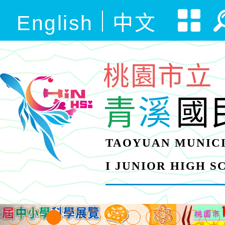
English
中文
桃園市立
青
溪
國
TAOYUAN MUNICI
I JUNIOR HIGH 