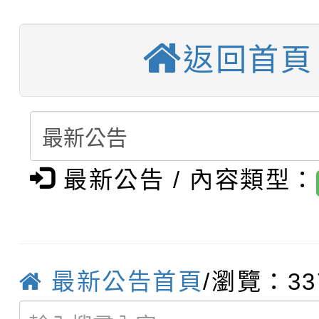
【甄選結果(第4招)】公
學年度第1學期第9次代
結果(第11招)
返回首頁
【甄選結果(第12招)】
學年度第1學期第9次代
結果(第3招)
轉知：桃園市115學年
學年度第1學期第7次代
結果(第4招)
轉知：「桃園市115學
賽及師生本土語及新住
結果(第12招)
最新公告 / 內容類型：
轉知：「115年金融知
比賽實施要點」
賽實施要點
轉知臺中市政府政風處
動辦法」
轉知：「115學年度全
城市手牽手，綠能透明
最新公告首頁
/瀏覽：33
轉知：桃園市115年度
劇比賽實施要點」及修
畫影片一案