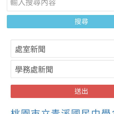
【甄選結果(第11招)】
敬師藝文競賽』實施計
表
搜尋
【甄選結果(第3招)】公
學年度第1學期第7次代
學年度第1學期第9次代
結果(第11招)
結果(第3招)
送出
桃園市立青溪國民中學1