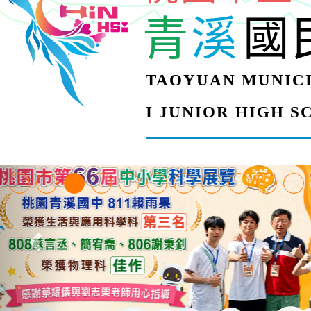
青
溪
國
TAOYUAN MUNICI
I JUNIOR HIGH 
【甄選結果(第4招)】公
【甄選結果(第12招)】
學年度第1學期第9次代