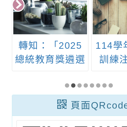
台
轉知：「2025
114
化
總統教育獎遴選
訓練
創
分組實施計畫」
頁面QRcod