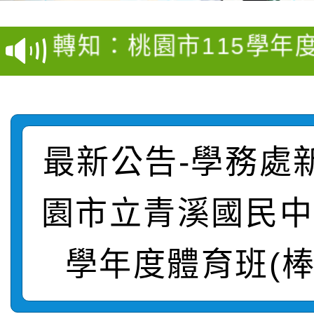
轉知：桃園市115學年
學年度第1學期第7次代
結果(第4招)
轉知：「桃園市115學
賽及師生本土語及新住
結果(第12招)
轉知：「115年金融知
比賽實施要點」
賽實施要點
轉知臺中市政府政風處
動辦法」
最新公告-學務處
轉知：「115學年度全
城市手牽手，綠能透明
園市立青溪國民中
轉知：桃園市115年度
劇比賽實施要點」及修
畫影片一案
學年度體育班(
【甄選結果(第11招)】
敬師藝文競賽』實施計
表
【甄選結果(第3招)】公
學年度第1學期第7次代