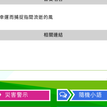
因幸運而捕捉指間流逝的風
相關連結
災害警示
隨機小語