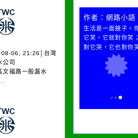
作者：網路小語
作者：網路小語
一杯清水因滴入一滴污
生活是一面鏡子。
水而變污濁，一杯污水
它笑，它就對你笑
卻不會因一滴清水的存
對它哭，它也對你
-08-06, 21:26│台灣
在而變清澈。
水公司
區文福路一般漏水
..