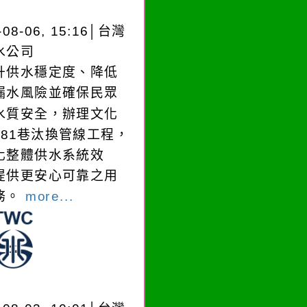
-08-06, 15:16│台灣
水公司
升供水穩定度、降低
漏水風險並確保民眾
水質安全，辦理文化
181巷汰換管線工程，
化整體供水系統效
提供更安心可靠之用
務。
more...