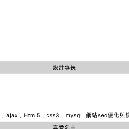
設計專長
y , ajax , Html5 , css3 , mysql ,網站se
喜愛名言