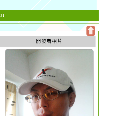
su
開
開發者相片
啟
上
方
區
塊
架