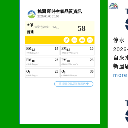
作者：網路小語
在實現理想的路途中，
必須排除一切干擾，特
停水
別是要看清那些美麗的
2026
誘惑。
自來
新屋
more.