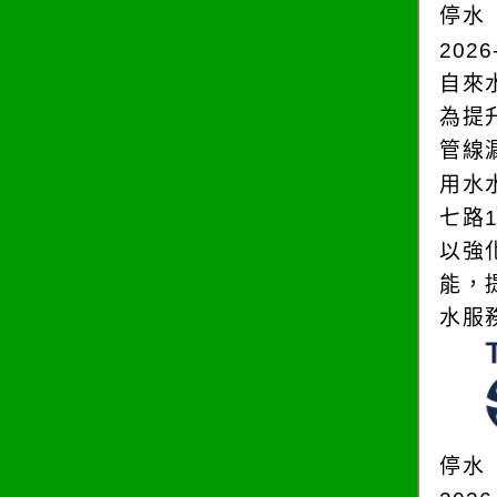
停水
2026
自來
為提
管線
用水
七路
以強
能，
水服
停水