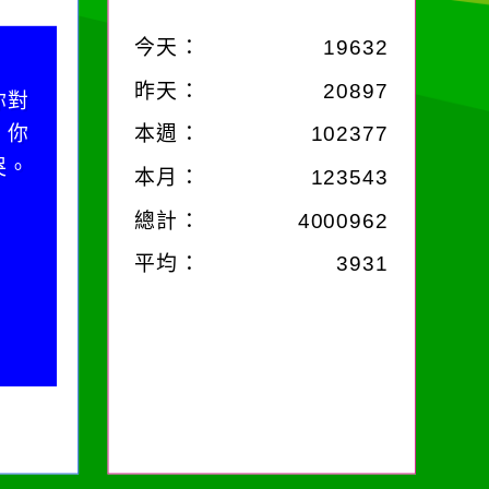
今天：
19632
昨天：
20897
你對
；你
本週：
102377
哭。
本月：
123543
總計：
4000962
平均：
3931