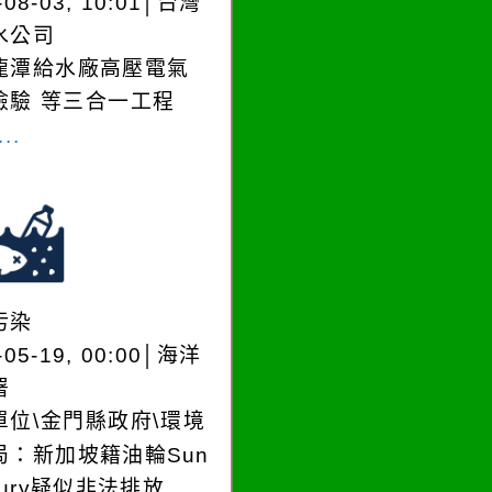
-08-03, 10:01│台灣
水公司
龍潭給水廠高壓電氣
檢驗 等三合一工程
..
污染
-05-19, 00:00│海洋
署
單位\金門縣政府\環境
局：新加坡籍油輪Sun
cury疑似非法排放